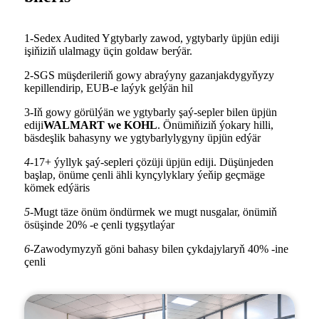
1-Sedex Audited Ygtybarly zawod, ygtybarly üpjün ediji
işiňiziň ulalmagy üçin goldaw berýär.
2-SGS müşderileriň gowy abraýyny gazanjakdygyňyzy
kepillendirip, EUB-e laýyk gelýän hil
3-Iň gowy görülýän we ygtybarly şaý-sepler bilen üpjün
ediji
WALMART we KOHL
. Önümiňiziň ýokary hilli,
bäsdeşlik bahasyny we ygtybarlylygyny üpjün edýär
4-
17+ ýyllyk şaý-sepleri çözüji üpjün ediji. Düşünjeden
başlap, önüme çenli ähli kynçylyklary ýeňip geçmäge
kömek edýäris
5-
Mugt täze önüm öndürmek we mugt nusgalar, önümiň
ösüşinde 20% -e çenli tygşytlaýar
6-
Zawodymyzyň göni bahasy bilen çykdajylaryň 40% -ine
çenli