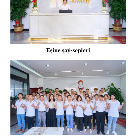
Eşine şaý-sepleri