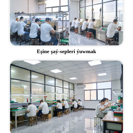
Eşine şaý-sepleri ýuwmak