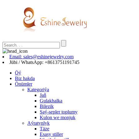
Email: sales@eshinejewelry.com
Jübi / WhatsApp: +8613751191745
Öý
Biz hakda
Önümler
Kategoriýa
Jaň
Gulakhalka
Bilezik
Şaý-sepler toplumy
Kulon we monjuk
Aýratynlyk
Täze
Esasy stiller