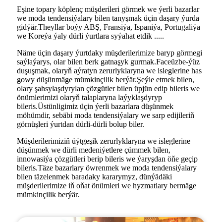
Eşine topary köplenç müşderileri görmek we ýerli bazarlar
we moda tendensiýalary bilen tanyşmak üçin daşary ýurda
gidýär.Theyllar boýy ABŞ, Fransiýa, Ispaniýa, Portugaliýa
we Koreýa ýaly dürli ýurtlara syýahat etdik .....
Näme üçin daşary ýurtdaky müşderilerimize baryp görmegi
saýlaýarys, olar bilen berk gatnaşyk gurmak.Faceüzbe-ýüz
duşuşmak, olaryň aýratyn zerurlyklaryna we isleglerine has
gowy düşünmäge mümkinçilik berýär.Şeýle etmek bilen,
olary şahsylaşdyrylan çözgütler bilen üpjün edip bileris we
önümlerimizi olaryň talaplaryna laýyklaşdyryp
bileris.Üstünligimiz üçin ýerli bazarlara düşünmek
möhümdir, sebäbi moda tendensiýalary we sarp edijileriň
görnüşleri ýurtdan dürli-dürli bolup biler.
Müşderilerimiziň üýtgeşik zerurlyklaryna we isleglerine
düşünmek we dürli medeniýetlere çümmek bilen,
innowasiýa çözgütleri berip bileris we ýaryşdan öňe geçip
bileris.Täze bazarlary öwrenmek we moda tendensiýalary
bilen täzelenmek baradaky kararymyz, dünýädäki
müşderilerimize iň oňat önümleri we hyzmatlary bermäge
mümkinçilik berýär.