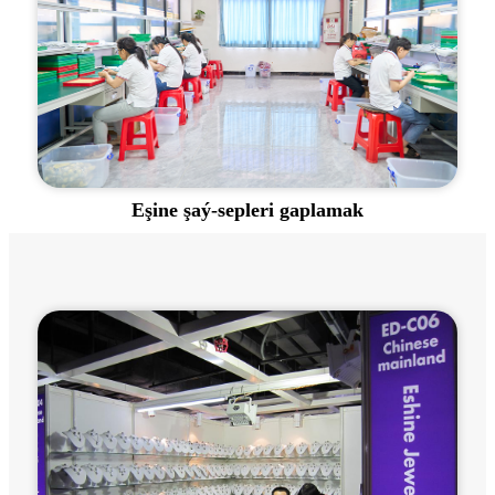
Eşine şaý-sepleri gaplamak