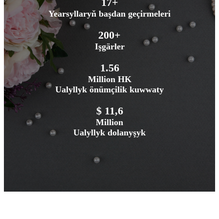
17+
Yearsyllaryň başdan geçirmeleri
200+
Işgärler
1.56
Million HK
Ualyllyk önümçilik kuwwaty
$ 11,6
Million
Ualyllyk dolanyşyk