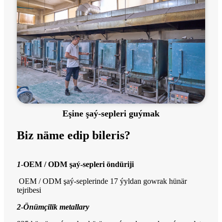
Eşine şaý-sepleri guýmak
Biz näme edip bileris?
1
-
OEM / ODM şaý-sepleri öndüriji
OEM / ODM şaý-seplerinde 17 ýyldan gowrak hünär
tejribesi
2
-
Önümçilik metallary