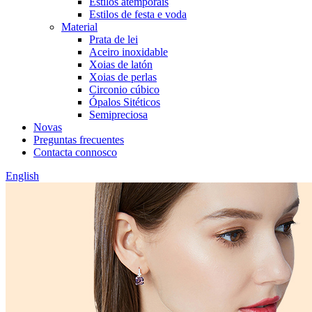
Estilos atemporais
Estilos de festa e voda
Material
Prata de lei
Aceiro inoxidable
Xoias de latón
Xoias de perlas
Circonio cúbico
Ópalos Sitéticos
Semipreciosa
Novas
Preguntas frecuentes
Contacta connosco
English