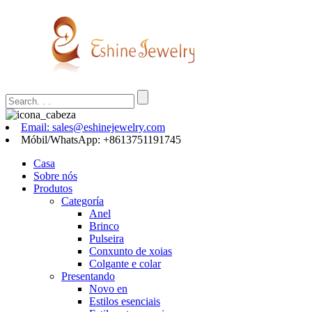
Email: sales@eshinejewelry.com
Móbil/WhatsApp: +8613751191745
Casa
Sobre nós
Produtos
Categoría
Anel
Brinco
Pulseira
Conxunto de xoias
Colgante e colar
Presentando
Novo en
Estilos esenciais