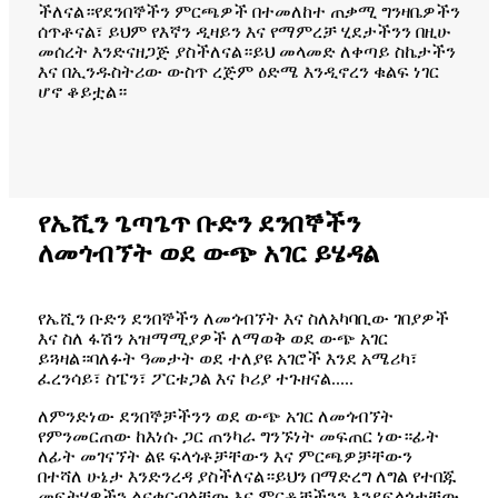
ችለናል።የደንበኞችን ምርጫዎች በተመለከተ ጠቃሚ ግንዛቤዎችን
ሰጥቶናል፣ ይህም የእኛን ዲዛይን እና የማምረቻ ሂደታችንን በዚሁ
መሰረት እንድናዘጋጅ ያስችለናል።ይህ መላመድ ለቀጣይ ስኬታችን
እና በኢንዱስትሪው ውስጥ ረጅም ዕድሜ እንዲኖረን ቁልፍ ነገር
ሆኖ ቆይቷል።
የኤሺን ጌጣጌጥ ቡድን ደንበኞችን
ለመጎብኘት ወደ ውጭ አገር ይሄዳል
የኤሺን ቡድን ደንበኞችን ለመጎብኘት እና ስለአካባቢው ገበያዎች
እና ስለ ፋሽን አዝማሚያዎች ለማወቅ ወደ ውጭ አገር
ይጓዛል።ባለፉት ዓመታት ወደ ተለያዩ አገሮች እንደ አሜሪካ፣
ፈረንሳይ፣ ስፔን፣ ፖርቱጋል እና ኮሪያ ተጉዘናል.....
ለምንድነው ደንበኞቻችንን ወደ ውጭ አገር ለመጎብኘት
የምንመርጠው ከእነሱ ጋር ጠንካራ ግንኙነት መፍጠር ነው።ፊት
ለፊት መገናኘት ልዩ ፍላጎቶቻቸውን እና ምርጫዎቻቸውን
በተሻለ ሁኔታ እንድንረዳ ያስችለናል።ይህን በማድረግ ለግል የተበጁ
መፍትሄዎችን ልናቀርብላቸው እና ምርቶቻችንን እንደፍላጎታቸው