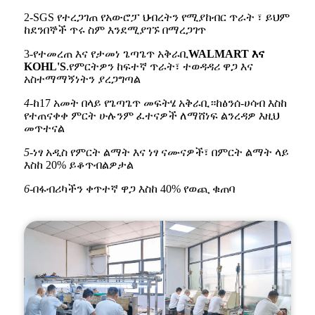
2-SGS የተረጋገጠ የአውሮፓ ህብረትን የሚያከብር ጥራት ፣ ይህም
ከደንበኞች ጥሩ ስም እንደሚያገኙ በማረጋገጥ
3-የተመረጠ እና የታመነ ጌጣጌጥ አቅራቢ
WALMART እና
KOHL'S
.የምርትዎን ከፍተኛ ጥራት፣ ተወዳዳሪ ዋጋ እና
አስተማማኝነትን ያረጋግጣል
4-
ከ17 አመት በላይ የጌጣጌጥ መፍትሄ አቅራቢ።ከፅንሰ-ሀሳብ እስከ
የተጠናቀቀ ምርት ሁሉንም ፈተናዎች ለማሸነፍ ልንረዳዎ እዚህ
መጥተናል
5-
ነፃ አዲስ የምርት ልማት እና ነፃ ናሙናዎች፣ በምርት ልማት ላይ
እስከ 20% ይቆጥብልዎታል
6-
በፋብሪካችን ቀጥተኛ ዋጋ እስከ 40% የወጪ ቁጠባ