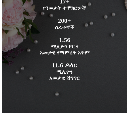
17+
የዓመታት ተሞክሮዎች
200+
ሰራተኞች
1.56
ሚሊዮን PCS
አመታዊ የማምረት አቅም
11.6 ዶላር
ሚሊዮን
አመታዊ ሽግግር