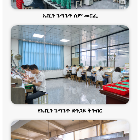
ኤሺን ጌጣጌጥ ሰም መርፌ
የኤሺን ጌጣጌጥ ድንጋይ ቅንብር