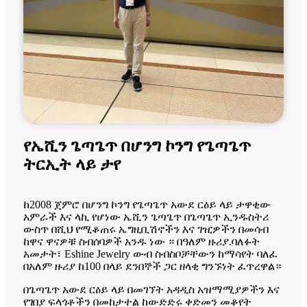
የኤሺን ጌጣጌጥ በሆንግ ኮንግ የጌጣጌጥ
ትርኢት ላይ ታየ
ከ2008 ጀምሮ በሆንግ ኮንግ የጌጣጌጥ አውደ ርዕይ ላይ ታዋቂው
አምራች እና ላኪ የሆነው ኤሺን ጌጣጌጥ በጌጣጌጥ ኢንዱስትሪ
ውስጥ በሺህ የሚቆጠሩ ኤግዚቢሽኖችን እና ገዢዎችን በመሳብ
ከዋና ዋናዎቹ ስብሰባዎች አንዱ ነው ። በዓለም ዙሪያ.ባለፉት
አመታት፣ Eshine Jewelry ውብ ስብስቦቻቸውን ከማሳየት ባለፈ
በአለም ዙሪያ ከ100 በላይ ደንበኞች ጋር ዘላቂ ግንኙነት ፈጥረዋል።
በጌጣጌጥ አውደ ርዕይ ላይ በመገኘት አዳዲስ አዝማሚያዎችን እና
የገበያ ፍላጎቶችን በመከታተል ከውድድሩ ቀድመን መቆየት