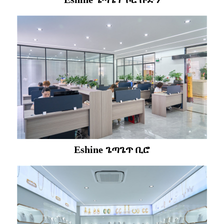
Eshine ጌጣጌጥ ቢሮ