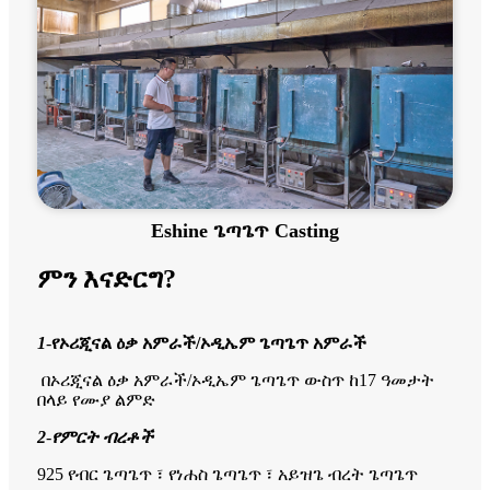
Eshine ጌጣጌጥ Casting
ምን እናድርግ?
1
-
የኦሪጂናል ዕቃ አምራች/ኦዲኤም ጌጣጌጥ አምራች
በኦሪጂናል ዕቃ አምራች/ኦዲኤም ጌጣጌጥ ውስጥ ከ17 ዓመታት
በላይ የሙያ ልምድ
2
-
የምርት ብረቶች
925 የብር ጌጣጌጥ ፣ የነሐስ ጌጣጌጥ ፣ አይዝጌ ብረት ጌጣጌጥ