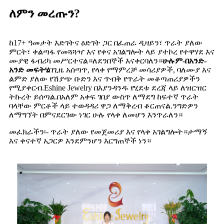
ለምን መረጡን?
ከ17+ ዓመታት እድገትና ዕድገት ጋር በፈጠራ ዲዛይን፣ ጥራት ያለው
ምርት፣ ቀልጣፋ የመጓጓዣ እና የቀና አገልግሎት ላይ ያተኮረ የተዋሃደ እና
ሙያዊ ፋብሪካ መሥርተናል።ለደንበኞች እናቀርባለን።
ሁሉም-በአንድ-
አንድ መፍትሄ
በጊዜ አሰጣጥ, የላቀ የማምረቻ መሳሪያዎች, ባለሙያ እና
ልምድ ያለው የሽያጭ ቡድን እና ጥብቅ የጥራት መቆጣጠሪያዎችን
የሚያቀርብ.Eshine Jewelry በእያንዳንዱ የሂደቱ ደረጃ ላይ ለዝርዝር
ትኩረት ይሰጣል.በአለም አቀፍ ገበያ ውስጥ ለማደግ ከፍተኛ ጥራት
ባላቸው ምርቶች ላይ ተወዳዳሪ ዋጋ ለማቅረብ ቆርጠናል.ንግድዎን
ለማግኘት በምናደርገው ነገር ሁሉ የላቀ ለመሆን እንጥራለን።
መፈክራችን፡- ጥራት ያለው የመጀመሪያ እና የላቀ አገልግሎት።ታማኝ
እና ቀናተኛ አጋርዎ እንደምንሆን እርግጠኞች ነን።