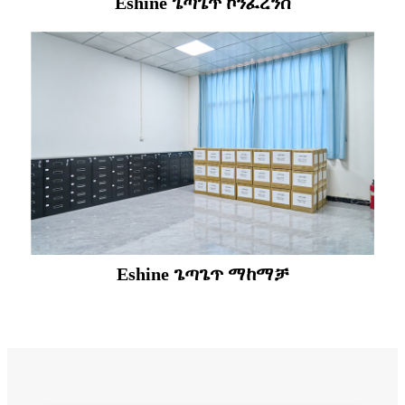
Eshine ጌጣጌጥ ኮንፈረንስ
Eshine ጌጣጌጥ ማከማቻ