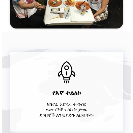
የእኛ ተልዕኮ
አሸናፊ-አሸናፊ ትብብር
የደንበኞችን ስኬት ያግዙ
ደንበኞች እንዲያድጉ እርዷቸው