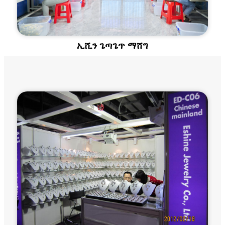
ኢሺን ጌጣጌጥ ማሸግ