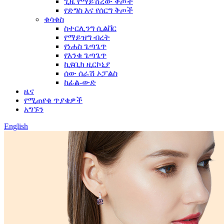
ጊዜ የማይሽረው ቅጦች
የድግስ እና የሰርግ ቅጦች
ቁሳቁስ
ስተርሊንግ ሲልቨር
የማይዝግ ብረት
የነሐስ ጌጣጌጥ
የእንቁ ጌጣጌጥ
ኪዩቢክ ዚርኮኒያ
ሰው ሰራሽ ኦፓልስ
ከፊል-ውድ
ዜና
የሚጠየቁ ጥያቄዎች
አግኙን
English