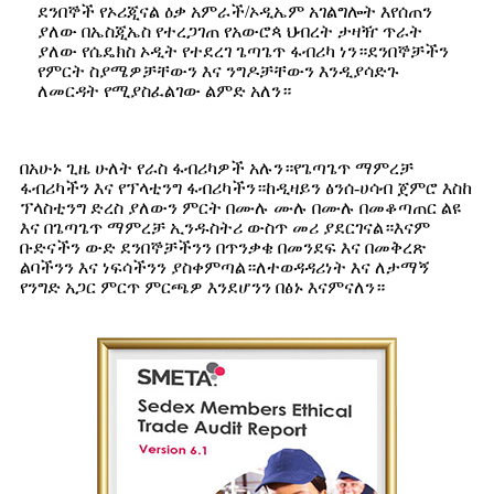
ደንበኞች የኦሪጂናል ዕቃ አምራች/ኦዲኤም አገልግሎት እየሰጠን
ያለው በኤስጂኤስ የተረጋገጠ የአውሮጳ ህብረት ታዛዥ ጥራት
ያለው የሴዴክስ ኦዲት የተደረገ ጌጣጌጥ ፋብሪካ ነን።ደንበኞቻችን
የምርት ስያሜዎቻቸውን እና ንግዶቻቸውን እንዲያሳድጉ
ለመርዳት የሚያስፈልገው ልምድ አለን።
በአሁኑ ጊዜ ሁለት የራስ ፋብሪካዎች አሉን።የጌጣጌጥ ማምረቻ
ፋብሪካችን እና የፕላቲንግ ፋብሪካችን።ከዲዛይን ፅንሰ-ሀሳብ ጀምሮ እስከ
ፕላስቲንግ ድረስ ያለውን ምርት በሙሉ ሙሉ በሙሉ በመቆጣጠር ልዩ
እና በጌጣጌጥ ማምረቻ ኢንዱስትሪ ውስጥ መሪ ያደርገናል።እናም
ቡድናችን ውድ ደንበኞቻችንን በጥንቃቄ በመንደፍ እና በመቅረጽ
ልባችንን እና ነፍሳችንን ያስቀምጣል።ለተወዳዳሪነት እና ለታማኝ
የንግድ አጋር ምርጥ ምርጫዎ እንደሆንን በፅኑ እናምናለን።