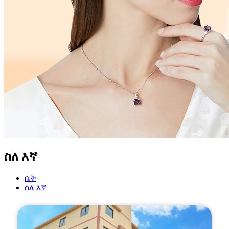
ስለ እኛ
ቤት
ስለ እኛ