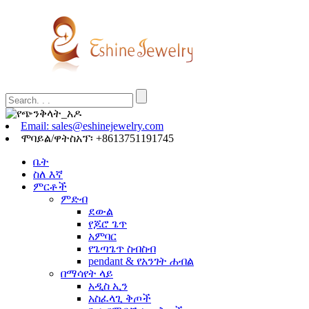
Email: sales@eshinejewelry.com
ሞባይል/ዋትስአፕ፡ +8613751191745
ቤት
ስለ እኛ
ምርቶች
ምድብ
ደውል
የጆሮ ጌጥ
አምባር
የጌጣጌጥ ስብስብ
pendant & የአንገት ሐብል
በማሳየት ላይ
አዲስ ኢን
አስፈላጊ ቅጦች