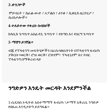
3
-
ድንጋዮች
ሞይሳኒት ፣ ከፊል-ውድ ፣ ኦፓልስ ፣ ዕንቁ ፣ ኪዩቢክ ዚርኮኒያ ፣
ክሪስታሎች።
4
-
ተለይተው የቀረቡ ስብስቦች
ክላሲክ ጌጣጌጥ.አስፈላጊ ጌጣጌጥ ፣ የድግስ እና የሰርግ ጌጣጌጥ
5-
ማሸግ ይገኛል።
ብጁ የፕላቲንግ መፍትሄዎችን በራስ-ባለቤትነት በፕላቲንግ ፋብሪካ
ያቅርቡ።ወርቅ፣ ሮዝ ወርቅ፣ ሮድየም፣ ፕላቲኒየም እና የብር
ፕላቲንግ በማቅረብ ላይ
ንግድዎን እንዴት መርዳት እንደምንችል
1-ሴዴክስ ኦዲትድ አስተማማኝ ፋብሪካ ፣ታማኝ አቅራቢ ንግድዎ
የበለጠ እንዲያድግ ይደግፋል።