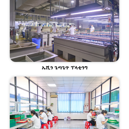
ኤሺን ጌጣጌጥ ፕላቲንግ