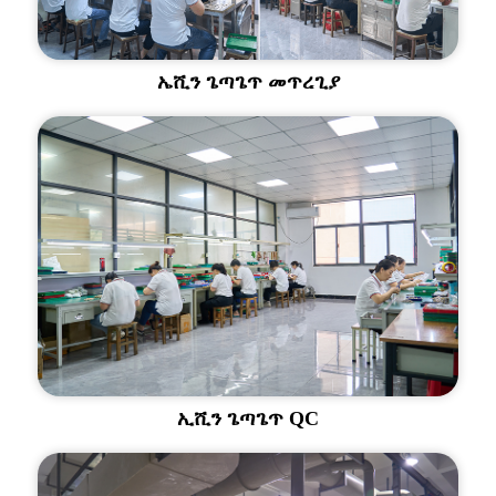
ኤሺን ጌጣጌጥ መጥረጊያ
ኢሺን ጌጣጌጥ QC