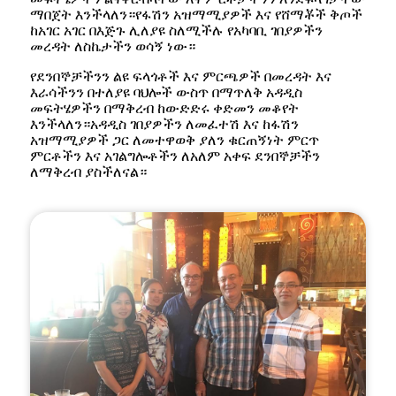
ማበጀት እንችላለን።የፋሽን አዝማሚያዎች እና የሸማቾች ቅጦች
ከአገር አገር በእጅጉ ሊለያዩ ስለሚችሉ የአካባቢ ገበያዎችን
መረዳት ለስኬታችን ወሳኝ ነው።
የደንበኞቻችንን ልዩ ፍላጎቶች እና ምርጫዎች በመረዳት እና
እራሳችንን በተለያዩ ባህሎች ውስጥ በማጥለቅ አዳዲስ
መፍትሄዎችን በማቅረብ ከውድድሩ ቀድመን መቆየት
እንችላለን።አዳዲስ ገበያዎችን ለመፈተሽ እና ከፋሽን
አዝማሚያዎች ጋር ለመተዋወቅ ያለን ቁርጠኝነት ምርጥ
ምርቶችን እና አገልግሎቶችን ለአለም አቀፍ ደንበኞቻችን
ለማቅረብ ያስችለናል።