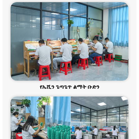
የኤሺን ጌጣጌጥ ልማት ቡድን