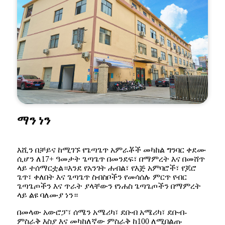
ማን ነን
እሺን በቻይና ከሚገኙ የጌጣጌጥ አምራቾች መካከል ግንባር ቀደሙ
ሲሆን ለ17+ ዓመታት ጌጣጌጥ በመንደፍ፣ በማምረት እና በመሸጥ
ላይ ተሰማርቷል።እንደ የአንገት ሐብል፣ የእጅ አምባሮች፣ የጆሮ
ጌጥ፣ ቀለበት እና ጌጣጌጥ ስብስቦችን የመሳሰሉ ምርጥ የብር
ጌጣጌጦችን እና ጥራት ያላቸውን የነሐስ ጌጣጌጦችን በማምረት
ላይ ልዩ ባለሙያ ነን።
በመላው አውሮፓ፣ ሰሜን አሜሪካ፣ ደቡብ አሜሪካ፣ ደቡብ-
ምስራቅ እስያ እና መካከለኛው ምስራቅ ከ100 ለሚበልጡ