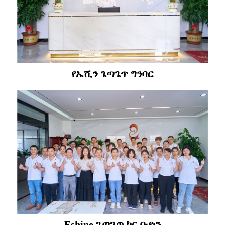
የኤሺን ጌጣጌጥ ግንባር
Eshine ጌጣጌጥ ኮር ቡድን