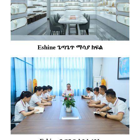
Eshine ጌጣጌጥ ማሳያ ክፍል