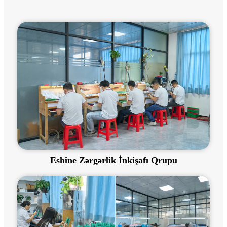
Eshine Zərgərlik İnkişafı Qrupu