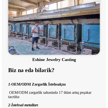
Eshine Jewelry Casting
Biz nə edə bilərik?
1
-
OEM/ODM Zərgərlik İstehsalçısı
OEM/ODM zərgərlik sahəsində 17 ildən artıq peşəkar
təcrübə
2
-
İstehsal metalları