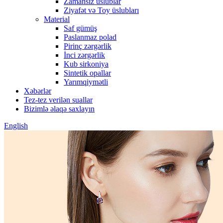
Zamansız üslublar
Ziyafət və Toy üslubları
Material
Saf gümüş
Paslanmaz polad
Pirinç zərgərlik
İnci zərgərlik
Kub sirkoniya
Sintetik opallar
Yarımqiymətli
Xəbərlər
Tez-tez verilən suallar
Bizimlə əlaqə saxlayın
English