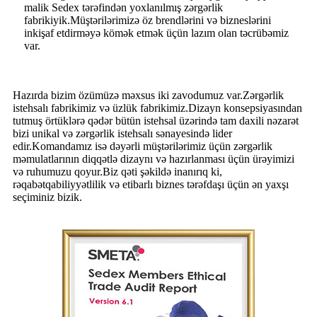
malik Sedex tərəfindən yoxlanılmış zərgərlik
fabrikiyik.Müştərilərimizə öz brendlərini və bizneslərini
inkişaf etdirməyə kömək etmək üçün lazım olan təcrübəmiz
var.
Hazırda bizim özümüzə məxsus iki zavodumuz var.Zərgərlik
istehsalı fabrikimiz və üzlük fabrikimiz.Dizayn konsepsiyasından
tutmuş örtüklərə qədər bütün istehsal üzərində tam daxili nəzarət
bizi unikal və zərgərlik istehsalı sənayesində lider
edir.Komandamız isə dəyərli müştərilərimiz üçün zərgərlik
məmulatlarının diqqətlə dizaynı və hazırlanması üçün ürəyimizi
və ruhumuzu qoyur.Biz qəti şəkildə inanırıq ki,
rəqabətqabiliyyətlilik və etibarlı biznes tərəfdaşı üçün ən yaxşı
seçiminiz bizik.