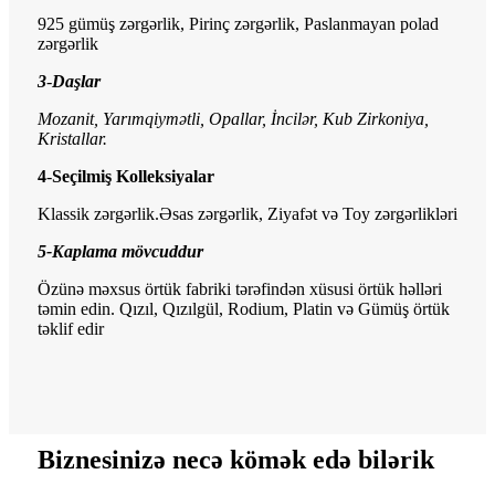
925 gümüş zərgərlik, Pirinç zərgərlik, Paslanmayan polad
zərgərlik
3
-
Daşlar
Mozanit, Yarımqiymətli, Opallar, İncilər, Kub Zirkoniya,
Kristallar.
4
-
Seçilmiş Kolleksiyalar
Klassik zərgərlik.Əsas zərgərlik, Ziyafət və Toy zərgərlikləri
5-
Kaplama mövcuddur
Özünə məxsus örtük fabriki tərəfindən xüsusi örtük həlləri
təmin edin. Qızıl, Qızılgül, Rodium, Platin və Gümüş örtük
təklif edir
Biznesinizə necə kömək edə bilərik