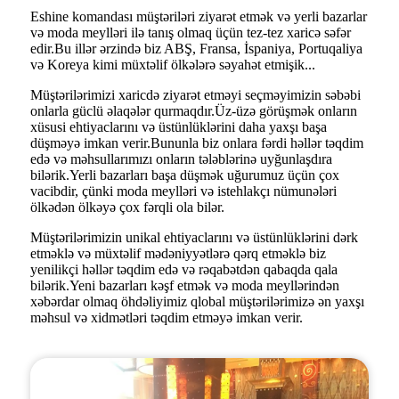
Eshine komandası müştəriləri ziyarət etmək və yerli bazarlar
və moda meylləri ilə tanış olmaq üçün tez-tez xaricə səfər
edir.Bu illər ərzində biz ABŞ, Fransa, İspaniya, Portuqaliya
və Koreya kimi müxtəlif ölkələrə səyahət etmişik...
Müştərilərimizi xaricdə ziyarət etməyi seçməyimizin səbəbi
onlarla güclü əlaqələr qurmaqdır.Üz-üzə görüşmək onların
xüsusi ehtiyaclarını və üstünlüklərini daha yaxşı başa
düşməyə imkan verir.Bununla biz onlara fərdi həllər təqdim
edə və məhsullarımızı onların tələblərinə uyğunlaşdıra
bilərik.Yerli bazarları başa düşmək uğurumuz üçün çox
vacibdir, çünki moda meylləri və istehlakçı nümunələri
ölkədən ölkəyə çox fərqli ola bilər.
Müştərilərimizin unikal ehtiyaclarını və üstünlüklərini dərk
etməklə və müxtəlif mədəniyyətlərə qərq etməklə biz
yenilikçi həllər təqdim edə və rəqabətdən qabaqda qala
bilərik.Yeni bazarları kəşf etmək və moda meyllərindən
xəbərdar olmaq öhdəliyimiz qlobal müştərilərimizə ən yaxşı
məhsul və xidmətləri təqdim etməyə imkan verir.