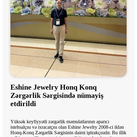
Eshine Jewelry Honq Konq
Zərgərlik Sərgisində nümayiş
etdirildi
Yüksək keyfiyyətli zərgərlik məmulatlarının aparıcı
istehsalçısı və ixracatçısı olan Eshine Jewelry 2008-ci ildən
Honq-Konq Zərgərlik Sərgisinin daimi iştirakçısıdır. Bu illik