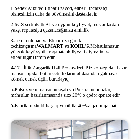
1-Sedex Audited Etibarlı zavod, etibarlı təchizatçı
biznesinizin daha da böyüməsini dəstəkləyir.
2-SGS sertifikatlı Aİ-yə uyğun keyfiyyət, müştərilərdən
yaxşı reputasiya qazanacağınıza əminlik
3-Tercih olunan və Etibarlı zərgərlik
təchizatçısına
WALMART və KOHL'S
.Məhsulunuzun
yüksək keyfiyyətli, rəqabətqabiliyyətli qiymətini və
etibarlılığını təmin edir
4-
17+ İllik Zərgərlik Həll Provayderi. Biz konseptdən hazır
məhsula qədər bütün çətinliklərin öhdəsindən gəlməyə
kömək etmək üçün buradayıq
5-
Pulsuz yeni məhsul inkişafı və Pulsuz nümunələr,
məhsulun hazırlanmasında sizə 20%-ə qədər qənaət edir
6-
Fabrikimizin birbaşa qiyməti ilə 40%-ə qədər qənaət