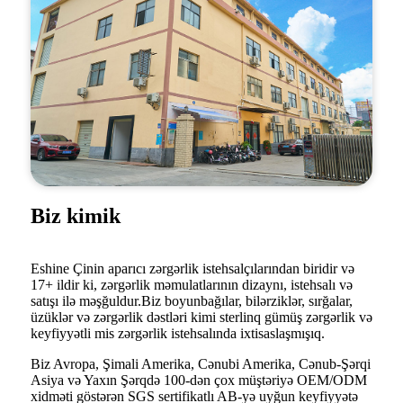
Biz kimik
Eshine Çinin aparıcı zərgərlik istehsalçılarından biridir və
17+ ildir ki, zərgərlik məmulatlarının dizaynı, istehsalı və
satışı ilə məşğuldur.Biz boyunbağılar, bilərziklər, sırğalar,
üzüklər və zərgərlik dəstləri kimi sterlinq gümüş zərgərlik və
keyfiyyətli mis zərgərlik istehsalında ixtisaslaşmışıq.
Biz Avropa, Şimali Amerika, Cənubi Amerika, Cənub-Şərqi
Asiya və Yaxın Şərqdə 100-dən çox müştəriyə OEM/ODM
xidməti göstərən SGS sertifikatlı AB-yə uyğun keyfiyyətə