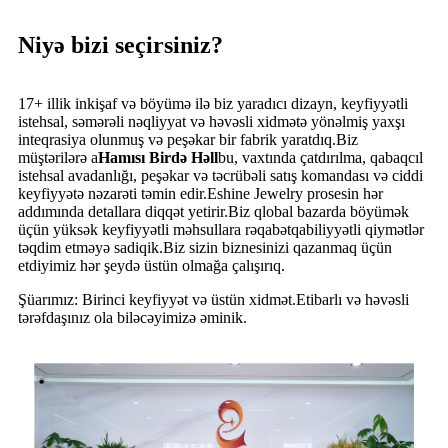
Niyə bizi seçirsiniz?
17+ illik inkişaf və böyümə ilə biz yaradıcı dizayn, keyfiyyətli
istehsal, səmərəli nəqliyyat və həvəsli xidmətə yönəlmiş yaxşı
inteqrasiya olunmuş və peşəkar bir fabrik yaratdıq.Biz
müştərilərə a
Hamısı Birdə Həll
bu, vaxtında çatdırılma, qabaqcıl
istehsal avadanlığı, peşəkar və təcrübəli satış komandası və ciddi
keyfiyyətə nəzarəti təmin edir.Eshine Jewelry prosesin hər
addımında detallara diqqət yetirir.Biz qlobal bazarda böyümək
üçün yüksək keyfiyyətli məhsullara rəqabətqabiliyyətli qiymətlər
təqdim etməyə sadiqik.Biz sizin biznesinizi qazanmaq üçün
etdiyimiz hər şeydə üstün olmağa çalışırıq.
Şüarımız: Birinci keyfiyyət və üstün xidmət.Etibarlı və həvəsli
tərəfdaşınız ola biləcəyimizə əminik.