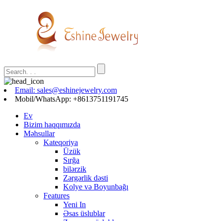
Email: sales@eshinejewelry.com
Mobil/WhatsApp: +8613751191745
Ev
Bizim haqqımızda
Məhsullar
Kateqoriya
Üzük
Sırğa
bilərzik
Zərgərlik dəsti
Kolye və Boyunbağı
Features
Yeni In
Əsas üslublar