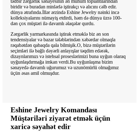
tədbir zərgərlik sənayesinin ən mühüm toplantılarından
biridir və buradan minlərlə iştirakçı və alıcını cəlb edir.
dünya ətrafında.İllər ərzində Eshine Jewelry nəinki incə
kolleksiyalarını nümayiş etdirdi, həm də dünya üzrə 100-
dən çox müştəri ilə davamlı əlaqələr qurdu.
Zərgərlik yarmarkasında iştirak etməklə biz ən son
tendensiyalar və bazar tələblərindən xəbərdar olmaqla
rəqabətdən qabaqda qala bilmişik.O, bizə müştərilərin
seçimləri ilə bağlı dəyərli anlayışlar təqdim edərək,
dizaynlarımızı və istehsal proseslərimizi buna uyğun olaraq
uyğunlaşdırmağa imkan verdi.Bu uyğunlaşma bizim
sənayedə davamlı uğurumuz və uzunömürlü olmağımız
üçün əsas amil olmuşdur.
Eshine Jewelry Komandası
Müştəriləri ziyarət etmək üçün
xaricə səyahət edir