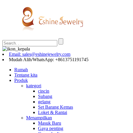
Email: sales@eshinejewelry.com
Mudah Alih/WhatsApp: +8613751191745
Rumah
Tentang kita
Produk
kategori
cincin
Subang
gelang
Set Barang Kemas
Loket & Rantai
Menampilkan
Masuk Baru
Gaya penting