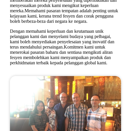
memberikan mereka penyelesaian yang diperibadikan dan
menyesuaikan produk kami mengikut keperluan
mereka.Memahami pasaran tempatan adalah penting untuk
kejayaan kami, kerana trend fesyen dan corak pengguna
boleh berbeza-beza dari negara ke negara.
Dengan memahami keperluan dan keutamaan unik
pelanggan kami dan menyelami budaya yang pelbagai,
kami boleh menyediakan penyelesaian yang inovatif dan
terus mendahului persaingan.Komitmen kami untuk
menerokai pasaran baharu dan sentiasa mengikuti aliran
fesyen membolehkan kami menyampaikan produk dan
perkhidmatan terbaik kepada pelanggan global kami.