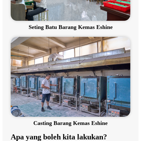
Seting Batu Barang Kemas Eshine
Casting Barang Kemas Eshine
Apa yang boleh kita lakukan?