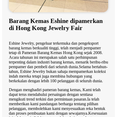
Barang Kemas Eshine dipamerkan
di Hong Kong Jewelry Fair
Eshine Jewelry, pengeluar terkemuka dan pengeksport
barang kemas berkualiti tinggi, telah menjadi pempamer
tetap di Pameran Barang Kemas Hong Kong sejak 2008.
Acara tahunan ini merupakan salah satu perhimpunan
terpenting dalam industri barang kemas, menarik beribu-ribu
pempamer dan pembeli dari seluruh dunia.Selama bertahun-
tahun, Eshine Jewelry bukan sahaja mempamerkan koleksi
indah mereka tetapi juga membina hubungan yang
berkekalan dengan lebih 100 pelanggan di seluruh dunia.
Dengan menghadiri pameran barang kemas, Kami telah
dapat terus mendahului persaingan dengan sentiasa
mengikuti trend terkini dan permintaan pasaran.Ia telah
memberikan kami pandangan berharga tentang pilihan
pelanggan, membolehkan kami menyesuaikan reka bentuk
dan proses pembuatan kami dengan sewajarnya.Kesesuaian