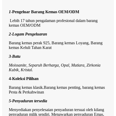
1
-
Pengeluar Barang Kemas OEM/ODM
Lebih 17 tahun pengalaman profesional dalam barang
kemas OEM/ODM
2
-
Logam Pengeluaran
Barang kemas perak 925, Barang kemas Loyang, Barang
kemas Keluli Tahan Karat
3
-
Batu
Moissanite, Separuh Berharga, Opal, Mutiara, Zirkonia
Kubik, Kristal.
4
-
Koleksi Pilihan
Barang kemas klasik.Barang kemas penting, barang kemas
Pesta & Perkahwinan
5-
Penyaduran tersedia
Menyediakan penyelesaian penyaduran tersuai oleh kilang
penyaduran milik sendiri. Menawarkan penyaduran Emas,