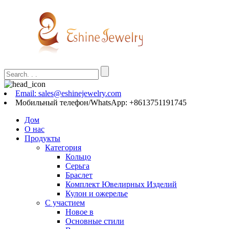
Email: sales@eshinejewelry.com
Мобильный телефон/WhatsApp: +8613751191745
Дом
О нас
Продукты
Категория
Кольцо
Серьга
Браслет
Комплект Ювелирных Изделий
Кулон и ожерелье
С участием
Новое в
Основные стили