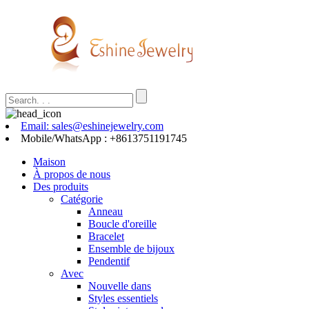
Email: sales@eshinejewelry.com
Mobile/WhatsApp : +8613751191745
Maison
À propos de nous
Des produits
Catégorie
Anneau
Boucle d'oreille
Bracelet
Ensemble de bijoux
Pendentif
Avec
Nouvelle dans
Styles essentiels