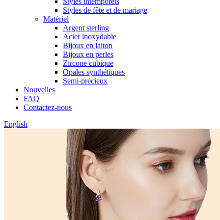
Styles intemporels
Styles de fête et de mariage
Matériel
Argent sterling
Acier inoxydable
Bijoux en laiton
Bijoux en perles
Zircone cubique
Opales synthétiques
Semi-précieux
Nouvelles
FAQ
Contactez-nous
English