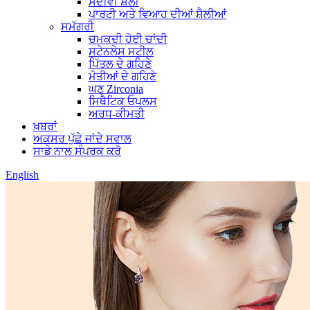
ਸਦੀਵੀ ਸ਼ੈਲੀ
ਪਾਰਟੀ ਅਤੇ ਵਿਆਹ ਦੀਆਂ ਸ਼ੈਲੀਆਂ
ਸਮੱਗਰੀ
ਚਮਕਦੀ ਹੋਈ ਚਾਂਦੀ
ਸਟੇਨਲੇਸ ਸਟੀਲ
ਪਿੱਤਲ ਦੇ ਗਹਿਣੇ
ਮੋਤੀਆਂ ਦੇ ਗਹਿਣੇ
ਘਣ Zirconia
ਸਿਥੈਟਿਕ ਓਪਲਸ
ਅਰਧ-ਕੀਮਤੀ
ਖ਼ਬਰਾਂ
ਅਕਸਰ ਪੁੱਛੇ ਜਾਂਦੇ ਸਵਾਲ
ਸਾਡੇ ਨਾਲ ਸੰਪਰਕ ਕਰੋ
English