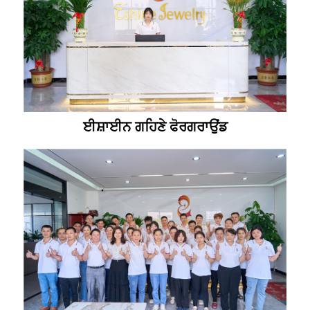
ਈਸ਼ਾਈਨ ਗਹਿਣੇ ਫੋਰਗਰਾਉਂਡ