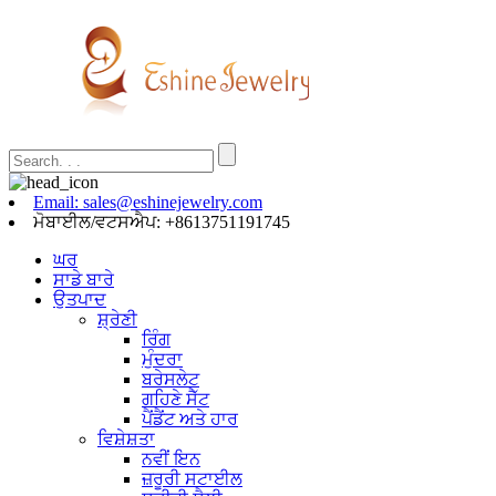
Email: sales@eshinejewelry.com
ਮੋਬਾਈਲ/ਵਟਸਐਪ: +8613751191745
ਘਰ
ਸਾਡੇ ਬਾਰੇ
ਉਤਪਾਦ
ਸ਼੍ਰੇਣੀ
ਰਿੰਗ
ਮੁੰਦਰਾ
ਬਰੇਸਲੇਟ
ਗਹਿਣੇ ਸੈੱਟ
ਪੈਂਡੈਂਟ ਅਤੇ ਹਾਰ
ਵਿਸ਼ੇਸ਼ਤਾ
ਨਵੀਂ ਇਨ
ਜ਼ਰੂਰੀ ਸਟਾਈਲ