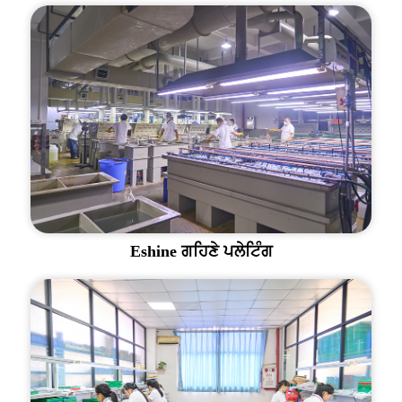
Eshine ਗਹਿਣੇ ਪਲੇਟਿੰਗ