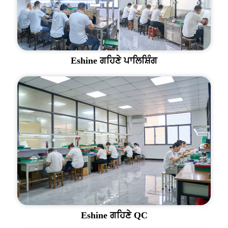
Eshine ਗਹਿਣੇ ਪਾਲਿਸ਼ਿੰਗ
Eshine ਗਹਿਣੇ QC