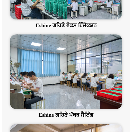
Eshine ਗਹਿਣੇ ਵੈਕਸ ਇੰਜੈਕਸ਼ਨ
Eshine ਗਹਿਣੇ ਪੱਥਰ ਸੈਟਿੰਗ