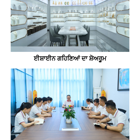
ਈਸ਼ਾਈਨ ਗਹਿਣਿਆਂ ਦਾ ਸ਼ੋਅਰੂਮ