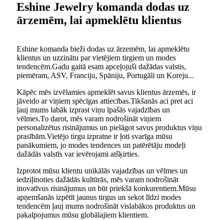
Eshine Jewelry komanda dodas uz
ārzemēm, lai apmeklētu klientus
Eshine komanda bieži dodas uz ārzemēm, lai apmeklētu
klientus un uzzinātu par vietējiem tirgiem un modes
tendencēm.Gadu gaitā esam apceļojuši dažādas valstis,
piemēram, ASV, Franciju, Spāniju, Portugāli un Koreju...
Kāpēc mēs izvēlamies apmeklēt savus klientus ārzemēs, ir
jāveido ar viņiem spēcīgas attiecības.Tikšanās aci pret aci
ļauj mums labāk izprast viņu īpašās vajadzības un
vēlmes.To darot, mēs varam nodrošināt viņiem
personalizētus risinājumus un pielāgot savus produktus viņu
prasībām.Vietējo tirgu izpratne ir ļoti svarīga mūsu
panākumiem, jo ​​modes tendences un patērētāju modeļi
dažādās valstīs var ievērojami atšķirties.
Izprotot mūsu klientu unikālās vajadzības un vēlmes un
iedziļinoties dažādās kultūrās, mēs varam nodrošināt
inovatīvus risinājumus un būt priekšā konkurentiem.Mūsu
apņemšanās izpētīt jaunus tirgus un sekot līdzi modes
tendencēm ļauj mums nodrošināt vislabākos produktus un
pakalpojumus mūsu globālajiem klientiem.