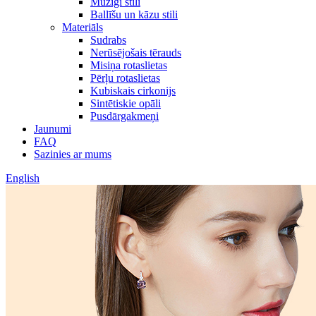
Mūžīgi stili
Ballīšu un kāzu stili
Materiāls
Sudrabs
Nerūsējošais tērauds
Misiņa rotaslietas
Pērļu rotaslietas
Kubiskais cirkonijs
Sintētiskie opāli
Pusdārgakmeņi
Jaunumi
FAQ
Sazinies ar mums
English