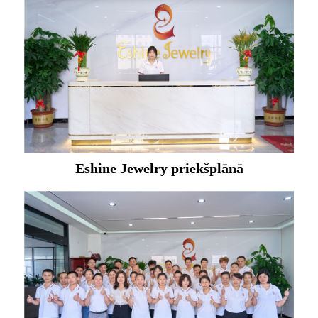
Eshine Jewelry priekšplānā