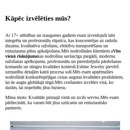
Kāpēc izvēlēties mūs?
Ar 17+ attīstības un izaugsmes gadiem esam izveidojuši labi
integrētu un profesionālu rūpnīcu, kas koncentrējas uz radošu
dizainu, kvalitatīvu ražošanu, efektīvu transportēšanu un
entuziasma pilnu apkalpošanu.Mēs nodrošinām klientiem a
Viss
vienā risinājums
kas nodrošina savlaicīgu piegādi, modernu
ražošanas aprīkojumu, profesionālu un pieredzējušu pārdošanas
komandu un stingru kvalitātes kontroli.Eshine Jewelry pievērš
uzmanību detaļām katrā procesa solī.Mēs esam apņēmušies
nodrošināt konkurētspējīgas cenas augstas kvalitātes produktiem,
lai tie augtu globālajā tirgū.Mēs cenšamies izcelties visā, ko
darām, lai nopelnītu jūsu biznesu.
Mūsu moto: Kvalitāte pirmajā vietā un izcils serviss.Mēs esam
pārliecināti, ka varam būt jūsu uzticams un entuziastisks
partneris.