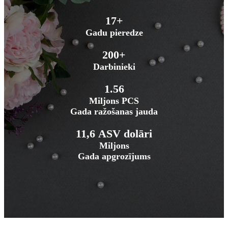
17+
Gadu pieredze
200+
Darbinieki
1.56
Miljons PCS
Gada ražošanas jauda
11,6 ASV dolāri
Miljons
Gada apgrozījums