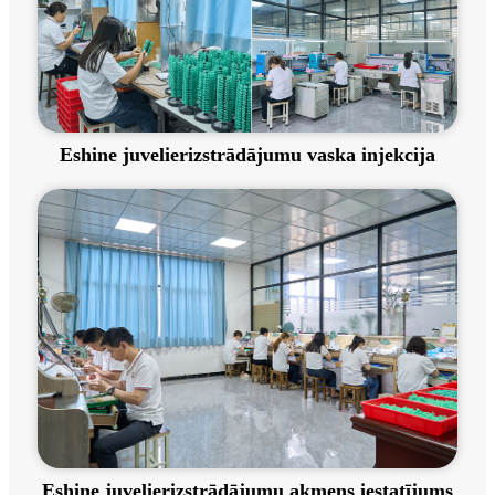
Eshine juvelierizstrādājumu vaska injekcija
Eshine juvelierizstrādājumu akmens iestatījums