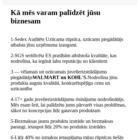
Kā mēs varam palīdzēt jūsu
biznesam
1-Sedex Auditēts Uzticama rūpnīca, uzticams piegādātājs
atbalsta jūsu uzņēmuma izaugsmi.
2-SGS sertificēta ES prasībām atbilstoša kvalitāte, kas
nodrošina, ka iegūsit labu reputāciju no klientiem
3 — vēlamais un uzticamais juvelierizstrādājumu
piegādātājs
WALMART un KOHL'S
.Nodrošina jūsu
produkta augstu kvalitāti, konkurētspējīgu cenu un
uzticamību
4-
17+ gadu juvelierizstrādājumu risinājumu nodrošinātājs.
Mēs esam šeit, lai palīdzētu jums pārvarēt visas problēmas,
sākot no koncepcijas līdz gatavam produktam
5-
Bezmaksas jaunu produktu izstrāde un bezmaksas
paraugi, ietaupot līdz 20% no produktu izstrādes
6-
Līdz 40% no izmaksu ietaupījuma mūsu rūpnīcas tiešās