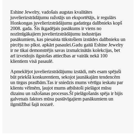
Eshine Jewelry, vadošais augstas kvalitātes
juvelierizstrādājumu ražotājs un eksportētājs, ir regulārs
Honkongas juvelierizstrādājumu gadatirga dalībnieks kopš
2008. gada. Šis ikgadējais pasākums ir viens no
nozīmīgākajiem juvelierizstrādājumu industrijas
pasākumiem, kas piesaista tūkstošiem izstādes dalībnieku un
pircēju no plkst. apkārt pasaulei.Gadu gaitā Eshine Jewelry
ir ne tikai demonstrējis savas izsmalcinātās kolekcijas, bet
arī izveidojis ilgstošas ​​attiecības ar vairāk nekā 100
klientiem visā pasaulē.
Apmeklējot juvelierizstrādājumu izstādi, mēs esam spējuši
būt priekšā konkurentiem, sekojot jaunākajām tendencēm
un tirgus prasībām.Tas ir sniedzis mums vērtīgu ieskatu par
klientu vēlmēm, ļaujot mums atbilstoši pielāgot mūsu
dizainu un ražošanas procesus.Šī pielāgošanās spēja ir bijis
galvenais faktors mūsu pastāvīgajiem panākumiem un
ilgmūžībai šajā nozarē.