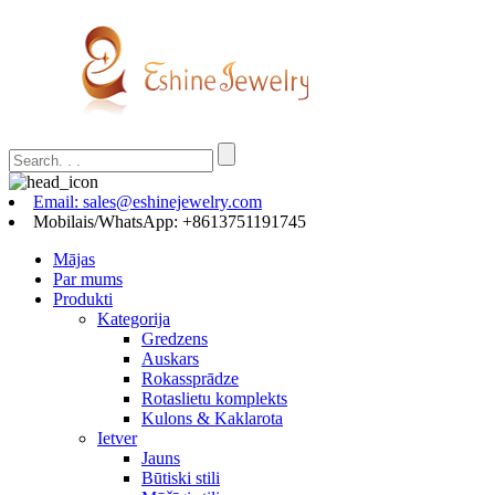
Email: sales@eshinejewelry.com
Mobilais/WhatsApp: +8613751191745
Mājas
Par mums
Produkti
Kategorija
Gredzens
Auskars
Rokassprādze
Rotaslietu komplekts
Kulons & Kaklarota
Ietver
Jauns
Būtiski stili