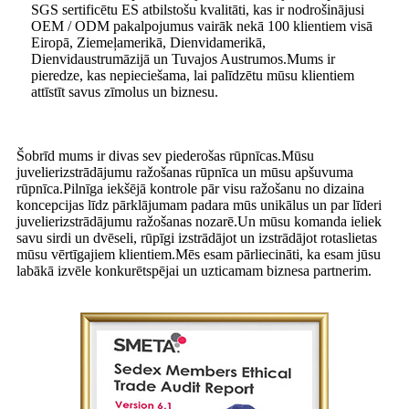
SGS sertificētu ES atbilstošu kvalitāti, kas ir nodrošinājusi
OEM / ODM pakalpojumus vairāk nekā 100 klientiem visā
Eiropā, Ziemeļamerikā, Dienvidamerikā,
Dienvidaustrumāzijā un Tuvajos Austrumos.Mums ir
pieredze, kas nepieciešama, lai palīdzētu mūsu klientiem
attīstīt savus zīmolus un biznesu.
Šobrīd mums ir divas sev piederošas rūpnīcas.Mūsu
juvelierizstrādājumu ražošanas rūpnīca un mūsu apšuvuma
rūpnīca.Pilnīga iekšējā kontrole pār visu ražošanu no dizaina
koncepcijas līdz pārklājumam padara mūs unikālus un par līderi
juvelierizstrādājumu ražošanas nozarē.Un mūsu komanda ieliek
savu sirdi un dvēseli, rūpīgi izstrādājot un izstrādājot rotaslietas
mūsu vērtīgajiem klientiem.Mēs esam pārliecināti, ka esam jūsu
labākā izvēle konkurētspējai un uzticamam biznesa partnerim.