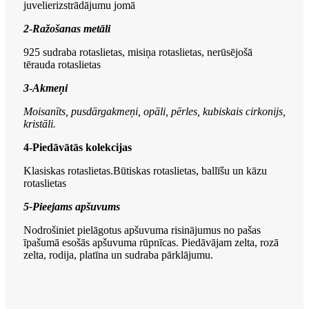
juvelierizstrādājumu jomā
2
-
Ražošanas metāli
925 sudraba rotaslietas, misiņa rotaslietas, nerūsējošā
tērauda rotaslietas
3
-
Akmeņi
Moisanīts, pusdārgakmeņi, opāli, pērles, kubiskais cirkonijs,
kristāli.
4
-
Piedāvātās kolekcijas
Klasiskas rotaslietas.Būtiskas rotaslietas, ballīšu un kāzu
rotaslietas
5-
Pieejams apšuvums
Nodrošiniet pielāgotus apšuvuma risinājumus no pašas
īpašumā esošās apšuvuma rūpnīcas. Piedāvājam zelta, rozā
zelta, rodija, platīna un sudraba pārklājumu.