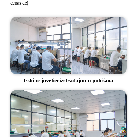
cenas dēļ
Eshine juvelierizstrādājumu pulēšana