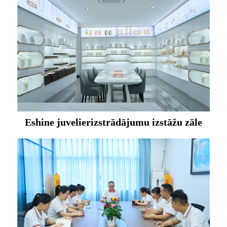
Eshine juvelierizstrādājumu izstāžu zāle