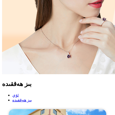
بىز ھەققىدە
ئۆي
بىز ھەققىدە