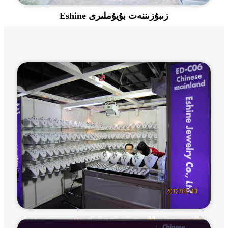
Eshine زىبۇزىننەت بۇيۇملىرى