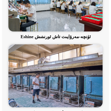
Eshine ئۈنچە-مەرۋايىت تاش ئورنىتىش