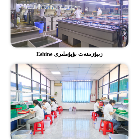
Eshine زىبۇزىننەت بۇيۇملىرى