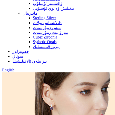
ۋاقىتسىز ئۇسلۇب
يىغىلىش ۋە توي ئۇسلۇبى
ماتېرىيال
Sterling Silver
داتلاشماس پولات
مىس زىبۇزىننەت
مەرۋايىت زىبۇزىننەت
Cubic Zirconia
Sythetic Opals
يېرىم قىممەتلىك
خەۋەرلەر
سوئال
بىز بىلەن ئالاقىلىشىڭ
English