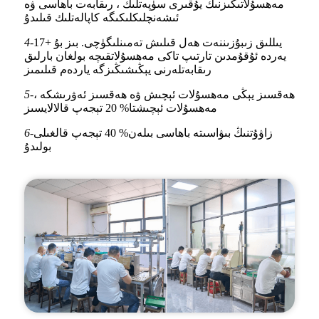
مەھسۇلاتىڭىزنىڭ يۇقىرى سۈپەتلىك ، رىقابەت باھاسى ۋە
ئىشەنچلىكلىكىگە كاپالەتلىك قىلىدۇ
17+ يىللىق زىبۇزىننەت ھەل قىلىش تەمىنلىگۈچى. بىز بۇ
4-
يەردە ئۇقۇمدىن تارتىپ تاكى مەھسۇلاتقىچە بولغان بارلىق
رىقابەتلەرنى يېڭىشىڭىزگە ياردەم قىلىمىز
ھەقسىز يېڭى مەھسۇلات ئېچىش ۋە ھەقسىز ئەۋرىشكە ،
5-
مەھسۇلات ئېچىشتا% 20 تېجەپ قالالايسىز
زاۋۇتنىڭ بىۋاسىتە باھاسى بىلەن% 40 تېجەپ قالغىلى
6-
بولىدۇ