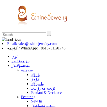
Email: sales@eshinejewelry.com
كۆچمە / WhatsApp: +8613751191745
ئۆي
بىز ھەققىدە
مەھسۇلاتلار
سەھىپە
ئۈزۈك
قۇلاق
بىلەيزۈك
ئۈنچە-مەرۋايىت
Pendant & Necklace
Featuring
New In
موھىم ئۇسلۇبلار