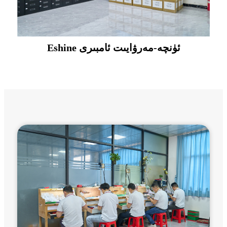
Eshine ئۈنچە-مەرۋايىت ئامبىرى