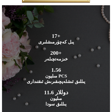
17+
يىل كەچۈرمىشلىرى
200+
خىزمەتچىلەر
1.56
مىليون PCS
يىللىق ئىشلەپچىقىرىش ئىقتىدارى
11.6 دوللار
مىليون
يىللىق سودا