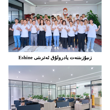
Eshine زىبۇزىننەت يادرولۇق ئەترىتى