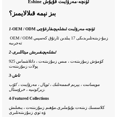
Eshine ئۈنچە-مەرۋايىت قۇيۇش
بىز نېمە قىلالايمىز؟
OEM / ODM ئۈنچە-مەرۋايىت ئىشلەپچىقارغۇچى
-
1
OEM / ODM زىبۇ-زىننەتلىرىدىكى 17 يىلدىن ئارتۇق كەسپىي
تەجرىبە
ئىشلەپچىقىرىش مېتاللىرى
-
2
925 كۈمۈش زىبۇزىننەت ، مىس زىبۇزىننەت ، داتلاشماس
پولات زىبۇزىننەت
تاش
-
3
مويسانىت ، يېرىم قىممەتلىك ، ئوپال ، مەرۋايىت ، كۇب
زىركونىيە ، خرۇستال.
4
-
Featured Collections
كلاسسىك زىننەت بۇيۇملىرى.مۇھىم زىبۇزىننەت ، يىغىلىش
ۋە توي زىبۇزىننەتلىرى