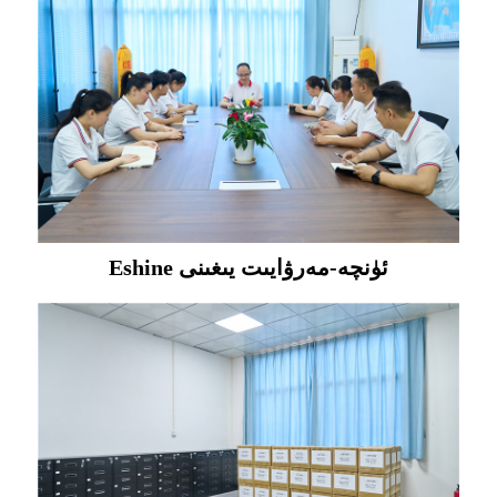
Eshine ئۈنچە-مەرۋايىت يىغىنى