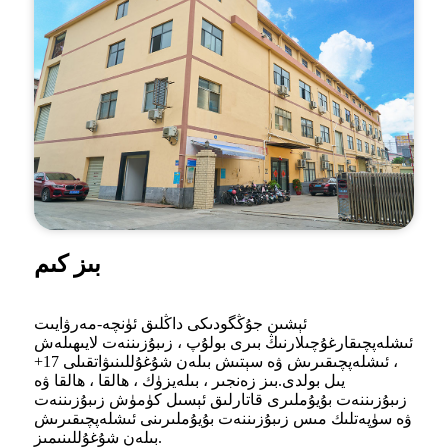
بىز كىم
ئېشىن جۇڭگودىكى داڭلىق ئۈنچە-مەرۋايىت
ئىشلەپچىقارغۇچىلارنىڭ بىرى بولۇپ ، زىبۇزىننەت لايىھىلەش
، ئىشلەپچىقىرىش ۋە سېتىش بىلەن شۇغۇللىنىۋاتقىلى 17+
يىل بولدى.بىز زەنجىر ، بىلەيزۈك ، ھالقا ، ھالقا ۋە
زىبۇزىننەت بۇيۇملىرى قاتارلىق ئېسىل كۈمۈش زىبۇزىننەت
ۋە سۈپەتلىك مىس زىبۇزىننەت بۇيۇملىرىنى ئىشلەپچىقىرىش
بىلەن شۇغۇللىنىمىز.