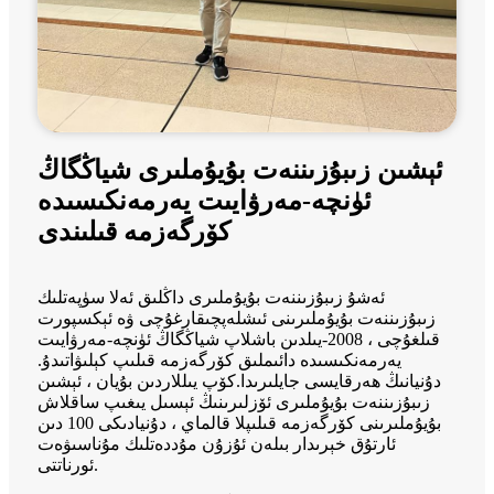
ئېشىن زىبۇزىننەت بۇيۇملىرى شياڭگاڭ
ئۈنچە-مەرۋايىت يەرمەنكىسىدە
كۆرگەزمە قىلىندى
ئەشۇ زىبۇزىننەت بۇيۇملىرى داڭلىق ئەلا سۈپەتلىك
زىبۇزىننەت بۇيۇملىرىنى ئىشلەپچىقارغۇچى ۋە ئېكسپورت
قىلغۇچى ، 2008-يىلدىن باشلاپ شياڭگاڭ ئۈنچە-مەرۋايىت
يەرمەنكىسىدە دائىملىق كۆرگەزمە قىلىپ كېلىۋاتىدۇ.
دۇنيانىڭ ھەرقايسى جايلىرىدا.كۆپ يىللاردىن بۇيان ، ئېشىن
زىبۇزىننەت بۇيۇملىرى ئۆزلىرىنىڭ ئېسىل يىغىپ ساقلاش
بۇيۇملىرىنى كۆرگەزمە قىلىپلا قالماي ، دۇنيادىكى 100 دىن
ئارتۇق خېرىدار بىلەن ئۇزۇن مۇددەتلىك مۇناسىۋەت
ئورناتتى.