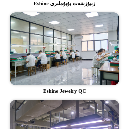
Eshine زىبۇزىننەت بۇيۇملىرى
Eshine Jewelry QC