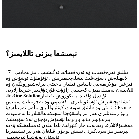
نېمىشقا بىزنى تاللايمىز؟
17+ يىللىق تەرەققىيات ۋە تەرەققىياتقا ئەگىشىپ ، بىز ئىجادىي
لايىھىلەش ، سۈپەتلىك ئىشلەپچىقىرىش ، ئۈنۈملۈك توشۇش ۋە
قىزغىن مۇلازىمەتنى ئاساس قىلغان ياخشى بىرلەشتۈرۈلگەن ۋە
All
كەسپىي زاۋۇت قۇردۇق.بىز خېرىدارلارنى a بىلەن تەمىنلەيمىز
ئۇ دەل ۋاقتىدا يەتكۈزۈش ، ئىلغار
-In-One Solution
ئىشلەپچىقىرىش ئۈسكۈنىلىرى ، كەسپىي ۋە تەجرىبىلىك سېتىش
ئەترىتى ۋە قاتتىق سۈپەت كونتروللىرى بىلەن تەمىنلەيدۇ.Eshine
زىبۇ-زىننەتلىرى ھەر بىر باسقۇچتا ئىنچىكە ھالقىلارغا ئەھمىيەت
بېرىدۇ.بىز دۇنيا بازىرىدا ئۆسۈش ئۈچۈن ئەلا سۈپەتلىك
مەھسۇلاتلارغا رىقابەت خاراكتېرلىك باھا بىلەن تەمىنلەشكە ۋەدە
بېرىمىز.بىز سودىڭىزنى تېپىش ئۈچۈن قىلغان ھەر بىر ئىشىمىزدا
ئۈستۈن بولۇشقا تىرىشىمىز.