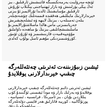
ئۈنچە-مەرۋايىت يەرمەنكىسىگە قاتنىشىش ئارقىلىق ، بىز
ئەڭ يېڭى يۈزلىنىش ۋە بازار ئېھتىياجىنى يېڭىلاپ تۇرۇش
ئارقىلىق مۇسابىقىنىڭ ئالدىدا تۇرالايمىز.ئۇ بىزنى
خېرىدارلارنىڭ مايىللىقى ھەققىدە قىممەتلىك چۈشەنچىلەر
بىلەن تەمىنلەپ ، بىزنىڭ لايىھە ۋە ئىشلەپچىقىرىش
جەريانىمىزنى ماس ھالدا ماسلاشتۇرالايمىز.بۇ
ماسلىشىشچانلىقى بىزنىڭ بۇ ساھەدە داۋاملىق
مۇۋەپپەقىيەت قازىنىشىمىز ۋە ئۇزۇن ئۆمۈر
كۆرۈشىمىزدىكى مۇھىم ئامىل بولۇپ كەلدى.
ئېشىن زىبۇزىننەت ئەترىتى چەتئەللەرگە
چىقىپ خېرىدارلارنى يوقلايدۇ
ئېشىن ئەترىتى دائىم چەتئەللەرگە چىقىپ خېرىدارلارنى
يوقلايدۇ ۋە يەرلىك بازار ۋە مودا ئېقىمىنى ئۆگىنىدۇ.كۆپ
يىللاردىن بۇيان ، بىز ئامېرىكا ، فرانسىيە ، ئىسپانىيە ،
پورتۇگالىيە ، كورېيە قاتارلىق ھەر قايسى دۆلەتلەرگە
ساياھەتكە باردۇق .....