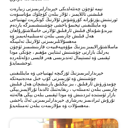
نېمە ئۈچۈن چەتئەلدىكى خېرىدارلىرىمىزنى زىيارەت
قىلىشنى تاللايمىز ، ئۇلار بىلەن كۈچلۈك مۇناسىۋەت
ئورنىتىش.يۈزتۇرانە كۆرۈشۈش ئۇلارنىڭ كونكرېت ئېھتىياجى
ۋە مايىللىقىنى تېخىمۇ ياخشى چۈشىنىشىمىزگە ياردەم
بېرىدۇ.شۇنداق قىلىش ئارقىلىق ئۇلارنى خاسلاشتۇرۇلغان
ھەل قىلىش چارىسى بىلەن تەمىنلىيەلەيمىز ۋە
مەھسۇلاتلىرىمىزنى ئۇلارنىڭ تەلىپىگە
ماسلاشتۇرالايمىز.بىزنىڭ مۇۋەپپەقىيەت قازىنىشىمىز ئۈچۈن
يەرلىك بازارنى چۈشىنىش ئىنتايىن مۇھىم ، چۈنكى مودا
ئېقىمى ۋە ئىستېمال ئەندىزىسى ھەر قايسى دۆلەتلەردە
ئوخشىمايدۇ.
خېرىدارلىرىمىزنىڭ ئۆزگىچە ئېھتىياجى ۋە مايىللىقىنى
چۈشىنىش ۋە ئۆزىمىزنى كۆپ خىل مەدەنىيەتكە
چۆمدۈرۈش ئارقىلىق ، بىز يېڭىلىق يارىتىشچان ھەل قىلىش
چارىسى بىلەن تەمىنلەپ ، رىقابەتنىڭ ئالدىدا تۇرالايمىز.يېڭى
بازار ئۈستىدە ئىزدىنىش ۋە مودا ئېقىمى بىلەن يېڭى ھالەتتە
تۇرۇش ئىرادىمىز يەرشارى خېرىدارلىرىمىزنى ئەڭ ياخشى
مەھسۇلات ۋە مۇلازىمەت بىلەن تەمىنلەيدۇ.