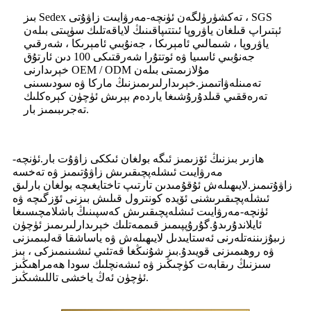
بىز Sedex تەكشۈرۈلگەن ئۈنچە-مەرۋايىت زاۋۇتى ، SGS
ئېتىراپ قىلغان ياۋروپا ئىتتىپاقىنىڭ لاياقەتلىك سۈپىتى بىلەن
ياۋروپا ، شىمالىي ئامېرىكا ، جەنۇبىي ئامېرىكا ، شەرقىي
جەنۇبىي ئاسىيا ۋە ئوتتۇرا شەرقتىكى 100 دىن ئارتۇق
خېرىدارنى OEM / ODM مۇلازىمىتى بىلەن
تەمىنلەۋاتىمىز.خېرىدارلىرىمىزنىڭ ماركا ۋە سودىسىنى
تەرەققىي قىلدۇرۇشىغا ياردەم بېرىش ئۈچۈن كېرەكلىك
تەجرىبىمىز بار.
ھازىر بىزنىڭ ئۆزىمىز ئىگە بولغان ئىككى زاۋۇت بار.ئۈنچە-
مەرۋايىت ئىشلەپچىقىرىش زاۋۇتىمىز ۋە تەخسە
زاۋۇتىمىز.لايىھىلەش ئۇقۇمىدىن تارتىپ تاختايغىچە بولغان بارلىق
ئىشلەپچىقىرىشنى ئۆيدە كونترول قىلىش بىزنى ئۆزگىچە ۋە
ئۈنچە-مەرۋايىت ئىشلەپچىقىرىش كەسپىنىڭ باشلامچىسىغا
ئايلاندۇرىدۇ.گۇرۇپپىمىز قىممەتلىك خېرىدارلىرىمىز ئۈچۈن
زىبۇزىننەتلەرنى ئەستايىدىل لايىھىلەش ۋە ياساشقا قەلبىمىزنى
ۋە روھىمىزنى قويىدۇ.بىز شۇنىڭغا قەتئىي ئىشىنىمىزكى ، بىز
سىزنىڭ رىقابەت كۈچىڭىز ۋە ئىشەنچلىك سودا ھەمراھىڭىز
ئۈچۈن ئەڭ ياخشى تاللىشىڭىز.