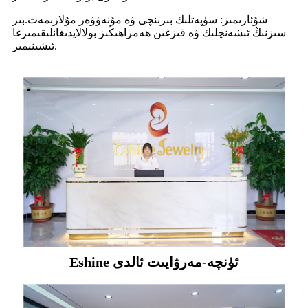
شۇئارىمىز: سۈپەتلىك بىرىنچى ۋە مۇنەۋۋەر مۇلازىمەت.بىز
سىزنىڭ ئىشەنچلىك ۋە قىزغىن ھەمراھىڭىز بولالايدىغانلىقىمىزغا
ئىشىنىمىز.
Eshine ئۈنچە-مەرۋايىت ئالدى