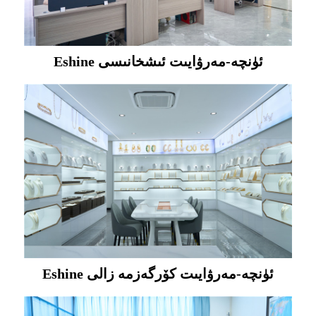
Eshine ئۈنچە-مەرۋايىت ئىشخانىسى
Eshine ئۈنچە-مەرۋايىت كۆرگەزمە زالى