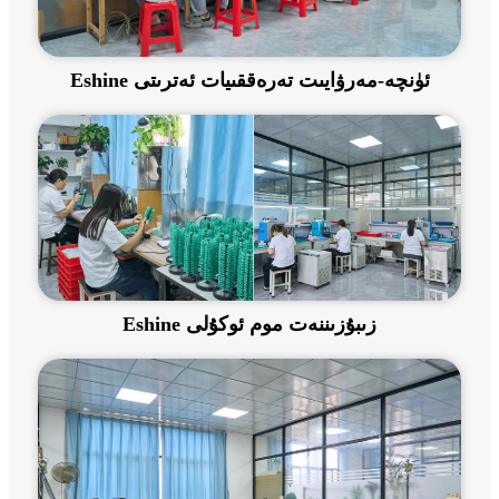
Eshine ئۈنچە-مەرۋايىت تەرەققىيات ئەترىتى
Eshine زىبۇزىننەت موم ئوكۇلى