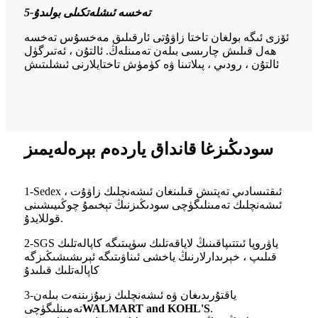
تەخسە ئىشلەتكىلى بولىدۇ
5-
ئۆزى ئىگە بولغان تاختا زاۋۇتى ئارقىلىق مەخسۇس تەخسە
ھەل قىلىش چارىسى بىلەن تەمىنلەڭ. ئالتۇن ، ئەتىرگۈل
ئالتۇن ، رودىي ، پىلاتىنا ۋە كۈمۈش تاختايلارنى ئىشلىتىش
سودىڭىزغا قانداق ياردەم بېرەلەيمىز
1-Sedex ئىقتىسادىي تەپتىش قىلىنغان ئىشەنچلىك زاۋۇت ،
ئىشەنچلىك تەمىنلىگۈچى سودىڭىزنىڭ تېخىمۇ چوڭىيىشىنى
قوللايدۇ.
2-SGS ياۋروپا ئىتتىپاقىنىڭ لاياقەتلىك سۈپىتىگە كاپالەتلىك
قىلىپ ، خېرىدارلارنىڭ ياخشى ئىناۋىتىگە ئېرىشىشىڭىزگە
كاپالەتلىك قىلىدۇ
3-ياقتۇرىدىغان ۋە ئىشەنچلىك زىبۇزىننەت بىلەن
.
WALMART and KOHL'S
تەمىنلىگۈچى