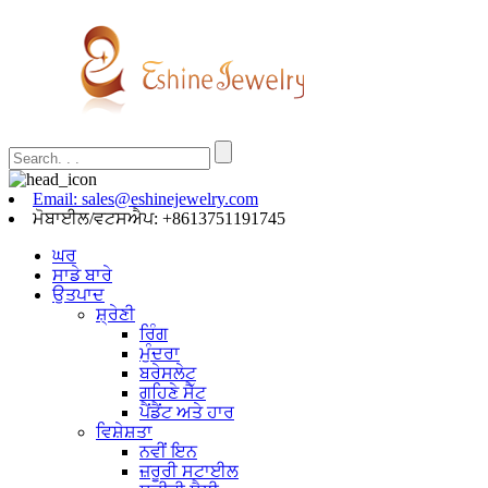
Email: sales@eshinejewelry.com
ਮੋਬਾਈਲ/ਵਟਸਐਪ: +8613751191745
ਘਰ
ਸਾਡੇ ਬਾਰੇ
ਉਤਪਾਦ
ਸ਼੍ਰੇਣੀ
ਰਿੰਗ
ਮੁੰਦਰਾ
ਬਰੇਸਲੇਟ
ਗਹਿਣੇ ਸੈੱਟ
ਪੈਂਡੈਂਟ ਅਤੇ ਹਾਰ
ਵਿਸ਼ੇਸ਼ਤਾ
ਨਵੀਂ ਇਨ
ਜ਼ਰੂਰੀ ਸਟਾਈਲ