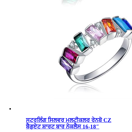
ਸਟਰਲਿੰਗ ਸਿਲਵਰ ਮਲਟੀਕਲਰ ਰੇਨਬੋ CZ
ਬੈਗੁਏਟ ਸ਼ਾਰਟ ਬਾਰ ਨੇਕਲੈਸ 16-18″