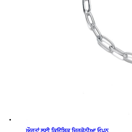
ਔਰਤਾਂ ਲਈ ਕਿਊਬਿਕ ਜ਼ਿਰਕੋਨੀਆ ਓਪਨ