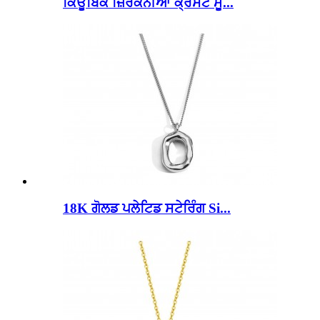
ਕਿਊਬਿਕ ਜ਼ਿਰਕੋਨੀਆ ਕ੍ਰੇਸੈਂਟ ਮੂ...
18K ਗੋਲਡ ਪਲੇਟਿਡ ਸਟੇਰਿੰਗ Si...