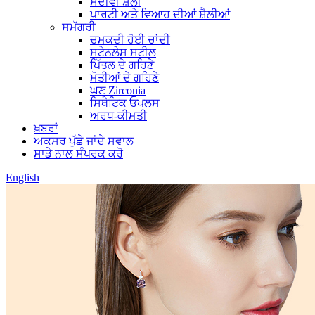
ਸਦੀਵੀ ਸ਼ੈਲੀ
ਪਾਰਟੀ ਅਤੇ ਵਿਆਹ ਦੀਆਂ ਸ਼ੈਲੀਆਂ
ਸਮੱਗਰੀ
ਚਮਕਦੀ ਹੋਈ ਚਾਂਦੀ
ਸਟੇਨਲੇਸ ਸਟੀਲ
ਪਿੱਤਲ ਦੇ ਗਹਿਣੇ
ਮੋਤੀਆਂ ਦੇ ਗਹਿਣੇ
ਘਣ Zirconia
ਸਿਥੈਟਿਕ ਓਪਲਸ
ਅਰਧ-ਕੀਮਤੀ
ਖ਼ਬਰਾਂ
ਅਕਸਰ ਪੁੱਛੇ ਜਾਂਦੇ ਸਵਾਲ
ਸਾਡੇ ਨਾਲ ਸੰਪਰਕ ਕਰੋ
English