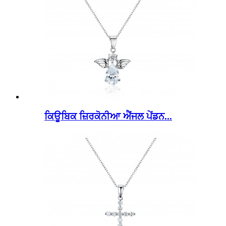
ਕਿਊਬਿਕ ਜ਼ਿਰਕੋਨੀਆ ਐਂਜਲ ਪੇਂਡਨ...