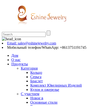
Email: sales@eshinejewelry.com
Мобильный телефон/WhatsApp: +8613751191745
Дом
О нас
Продукты
Категория
Кольцо
Серьга
Браслет
Комплект Ювелирных Изделий
Кулон и ожерелье
С участием
Новое в
Основные стили