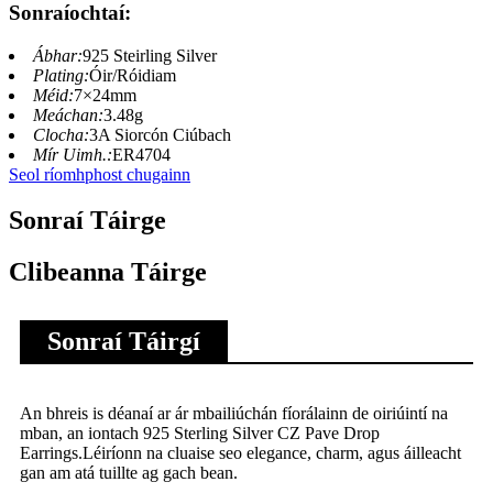
Sonraíochtaí:
Ábhar:
925 Steirling Silver
Plating:
Óir/Róidiam
Méid:
7×24mm
Meáchan:
3.48g
Clocha:
3A Siorcón Ciúbach
Mír Uimh.:
ER4704
Seol ríomhphost chugainn
Sonraí Táirge
Clibeanna Táirge
Sonraí Táirgí
An bhreis is déanaí ar ár mbailiúchán fíorálainn de oiriúintí na
mban, an iontach 925 Sterling Silver CZ Pave Drop
Earrings.Léiríonn na cluaise seo elegance, charm, agus áilleacht
gan am atá tuillte ag gach bean.