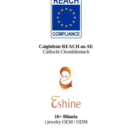
Caighdeán REACH an AE
Cáilíocht Chomhlíontach
16+ Blianta
i jewelry OEM / ODM