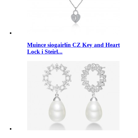
Muince siogairlín CZ Key and Heart
Lock i Steirl...