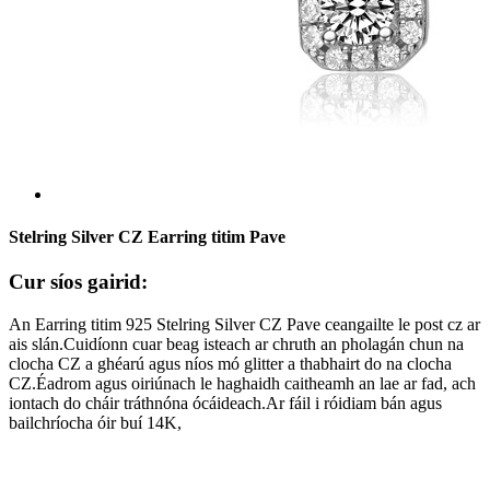
Stelring Silver CZ Earring titim Pave
Cur síos gairid:
An Earring titim 925 Stelring Silver CZ Pave ceangailte le post cz ar
ais slán.Cuidíonn cuar beag isteach ar chruth an pholagán chun na
clocha CZ a ghéarú agus níos mó glitter a thabhairt do na clocha
CZ.Éadrom agus oiriúnach le haghaidh caitheamh an lae ar fad, ach
iontach do cháir tráthnóna ócáideach.Ar fáil i róidiam bán agus
bailchríocha óir buí 14K,