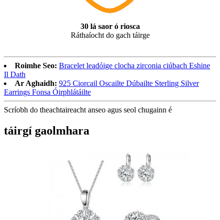
30 lá saor ó riosca
Ráthaíocht do gach táirge
Roimhe Seo:
Bracelet leadóige clocha zirconia ciúbach Eshine
Il Dath
Ar Aghaidh:
925 Ciorcail Oscailte Dúbailte Sterling Silver
Earrings Fonsa Óirphlátáilte
Scríobh do theachtaireacht anseo agus seol chugainn é
táirgí gaolmhara