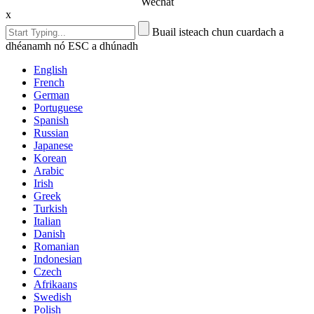
Wechat
x
Buail isteach chun cuardach a
dhéanamh nó ESC a dhúnadh
English
French
German
Portuguese
Spanish
Russian
Japanese
Korean
Arabic
Irish
Greek
Turkish
Italian
Danish
Romanian
Indonesian
Czech
Afrikaans
Swedish
Polish