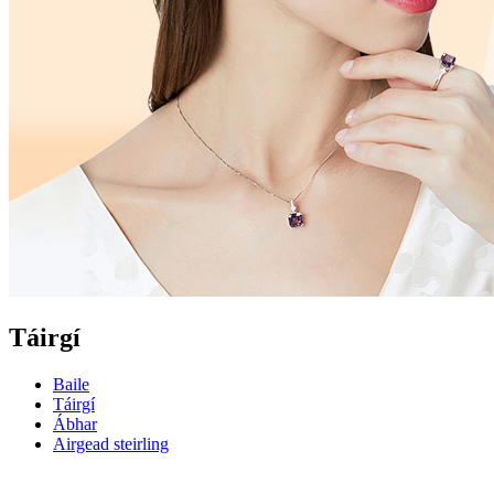
Táirgí
Baile
Táirgí
Ábhar
Airgead steirling