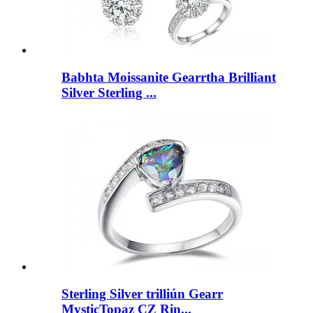
Babhta Moissanite Gearrtha Brilliant
Silver Sterling ...
Sterling Silver trilliún Gearr
MysticTopaz CZ Rin...