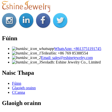
Fúinn
WhatsApp: +8613751191745
Teileafón: +86 769 85388554
Email: sales@eshinejewelry.com
Seoladh: Eshine Jewelry Co., Limited
Naisc Thapa
Fúinn
Glaoigh orainn
CCanna
Glaoigh orainn