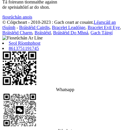
Tá foireann tiomnaithe againn
de speisialtóirí ar do shon.
fiosrúchán anois
© Cóipcheart - 2010-2023 : Gach ceart ar cosaint.
Léarscáil an
tSuímh
-
Bráisléid Cairdis
,
Bracelet Leadóige
,
Bracelet Evil Eye
,
Bráisléid Charm
,
Bráisléid
,
Bráisléid Do Mhná
,
Gach Táirgí
Seol Ríomhphost
8613751191745
Whatsapp