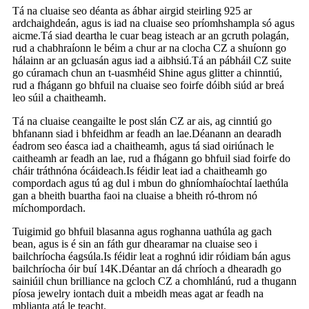
Tá na cluaise seo déanta as ábhar airgid steirling 925 ar
ardchaighdeán, agus is iad na cluaise seo príomhshampla só agus
aicme.Tá siad deartha le cuar beag isteach ar an gcruth polagán,
rud a chabhraíonn le béim a chur ar na clocha CZ a shuíonn go
hálainn ar an gcluasán agus iad a aibhsiú.Tá an pábháil CZ suite
go cúramach chun an t-uasmhéid Shine agus glitter a chinntiú,
rud a fhágann go bhfuil na cluaise seo foirfe dóibh siúd ar breá
leo súil a chaitheamh.
Tá na cluaise ceangailte le post slán CZ ar ais, ag cinntiú go
bhfanann siad i bhfeidhm ar feadh an lae.Déanann an dearadh
éadrom seo éasca iad a chaitheamh, agus tá siad oiriúnach le
caitheamh ar feadh an lae, rud a fhágann go bhfuil siad foirfe do
cháir tráthnóna ócáideach.Is féidir leat iad a chaitheamh go
compordach agus tú ag dul i mbun do ghníomhaíochtaí laethúla
gan a bheith buartha faoi na cluaise a bheith ró-throm nó
míchompordach.
Tuigimid go bhfuil blasanna agus roghanna uathúla ag gach
bean, agus is é sin an fáth gur dhearamar na cluaise seo i
bailchríocha éagsúla.Is féidir leat a roghnú idir róidiam bán agus
bailchríocha óir buí 14K.Déantar an dá chríoch a dhearadh go
sainiúil chun brilliance na gcloch CZ a chomhlánú, rud a thugann
píosa jewelry iontach duit a mbeidh meas agat ar feadh na
mblianta atá le teacht.