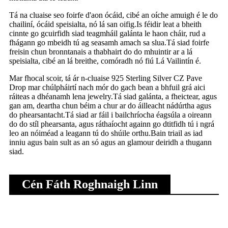
Tá na cluaise seo foirfe d'aon ócáid, cibé an oíche amuigh é le do
chailiní, ócáid ​​​​speisialta, nó lá san oifig.Is féidir leat a bheith
cinnte go gcuirfidh siad teagmháil galánta le haon cháir, rud a
fhágann go mbeidh tú ag seasamh amach sa slua.Tá siad foirfe
freisin chun bronntanais a thabhairt do do mhuintir ar a lá
speisialta, cibé an lá breithe, comóradh nó fiú Lá Vailintín é.
Mar fhocal scoir, tá ár n-cluaise 925 Sterling Silver CZ Pave
Drop mar chúlpháirtí nach mór do gach bean a bhfuil grá aici
ráiteas a dhéanamh lena jewelry.Tá siad galánta, a fheictear, agus
gan am, deartha chun béim a chur ar do áilleacht nádúrtha agus
do phearsantacht.Tá siad ar fáil i bailchríocha éagsúla a oireann
do do stíl phearsanta, agus ráthaíocht againn go dtitfidh tú i ngrá
leo an nóiméad a leagann tú do shúile orthu.Bain triail as iad
inniu agus bain sult as an só agus an glamour deiridh a thugann
siad.
Cén Fáth Roghnaigh Linn