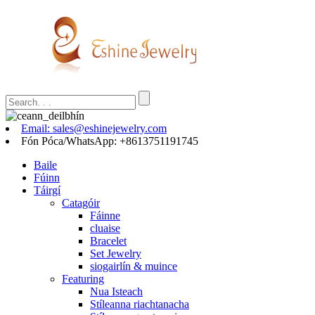
Email: sales@eshinejewelry.com
Fón Póca/WhatsApp: +8613751191745
Baile
Fúinn
Táirgí
Catagóir
Fáinne
cluaise
Bracelet
Set Jewelry
siogairlín & muince
Featuring
Nua Isteach
Stíleanna riachtanacha