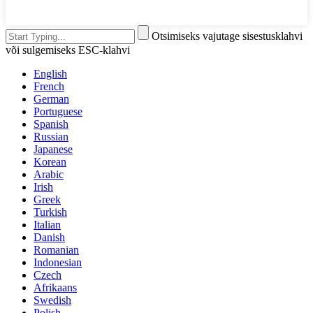
Otsimiseks vajutage sisestusklahvi
või sulgemiseks ESC-klahvi
English
French
German
Portuguese
Spanish
Russian
Japanese
Korean
Arabic
Irish
Greek
Turkish
Italian
Danish
Romanian
Indonesian
Czech
Afrikaans
Swedish
Polish