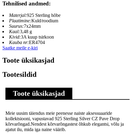
Tehnilised andmed:
Materjal:
925 Sterling hõbe
Plaatimine:
Kuld/roodium
Suurus:
7x24mm
Kaal:
3,48 g
Kivid:
3A kuup tsirkoon
Kauba nr:
ER4704
Saatke meile e-kiri
Toote üksikasjad
Tootesildid
Toote üksikasjad
Meie uusim täiendus meie peenesse naiste aksessuaaride
kollektsiooni, vapustavad 925 Sterling Silver CZ Pave Drop
kõrvarõngad.Nendest kõrvarõngastest õhkub elegantsi, võlu ja
ajatut ilu, mida iga naine väärib.