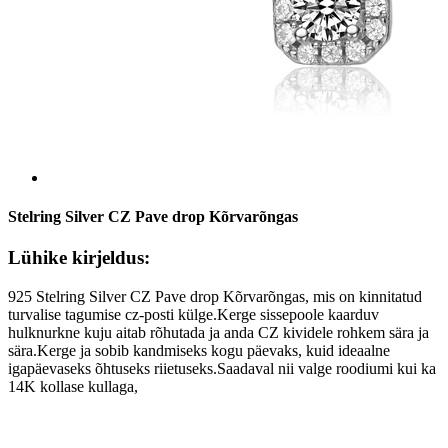
Stelring Silver CZ Pave drop Kõrvarõngas
Lühike kirjeldus:
925 Stelring Silver CZ Pave drop Kõrvarõngas, mis on kinnitatud
turvalise tagumise cz-posti külge.Kerge sissepoole kaarduv
hulknurkne kuju aitab rõhutada ja anda CZ kividele rohkem sära ja
sära.Kerge ja sobib kandmiseks kogu päevaks, kuid ideaalne
igapäevaseks õhtuseks riietuseks.Saadaval nii valge roodiumi kui ka
14K kollase kullaga,