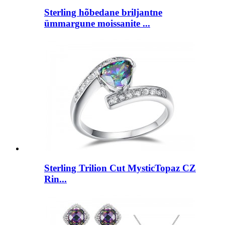
Sterling hõbedane briljantne
ümmargune moissanite ...
Sterling Trilion Cut MysticTopaz CZ
Rin...