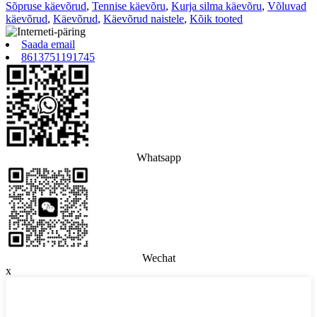
Sõpruse käevõrud
,
Tennise käevõru
,
Kurja silma käevõru
,
Võluvad
käevõrud
,
Käevõrud
,
Käevõrud naistele
,
Kõik tooted
Saada email
8613751191745
Whatsapp
Wechat
x