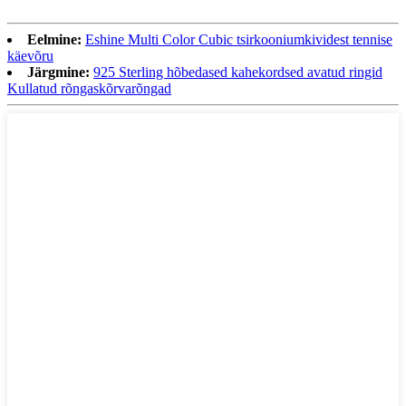
Eelmine:
Eshine Multi Color Cubic tsirkooniumkividest tennise
käevõru
Järgmine:
925 Sterling hõbedased kahekordsed avatud ringid
Kullatud rõngaskõrvarõngad