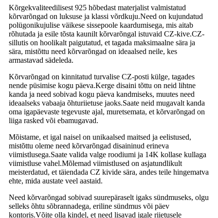
Kõrgekvaliteedilisest 925 hõbedast materjalist valmistatud
kõrvarõngad on luksuse ja klassi võrdkuju.Need on kujundatud
polügonikujulise väikese sissepoole kaardumisega, mis aitab
rõhutada ja esile tõsta kaunilt kõrvarõngal istuvaid CZ-kive.CZ-
sillutis on hoolikalt paigutatud, et tagada maksimaalne sära ja
sära, mistõttu need kõrvarõngad on ideaalsed neile, kes
armastavad sädeleda.
Kõrvarõngad on kinnitatud turvalise CZ-posti külge, tagades
nende püsimise kogu päeva.Kerge disaini tõttu on neid lihtne
kanda ja need sobivad kogu päeva kandmiseks, muutes need
ideaalseks vabaaja õhturiietuse jaoks.Saate neid mugavalt kanda
oma igapäevaste tegevuste ajal, muretsemata, et kõrvarõngad on
liiga rasked või ebamugavad.
Mõistame, et igal naisel on unikaalsed maitsed ja eelistused,
mistõttu oleme need kõrvarõngad disaininud erineva
viimistlusega.Saate valida valge roodiumi ja 14K kollase kullaga
viimistluse vahel.Mõlemad viimistlused on asjatundlikult
meisterdatud, et täiendada CZ kivide sära, andes teile hingematva
ehte, mida austate veel aastaid.
Need kõrvarõngad sobivad suurepäraselt igaks sündmuseks, olgu
selleks õhtu sõbrannadega, eriline sündmus või päev
kontoris.Võite olla kindel, et need lisavad igale riietusele