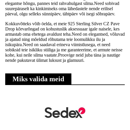
elegantse hõngu, pannes teid rahvahulgast silma.Need sobivad
suurepäraselt ka kinkimiseks oma lähedastele nende erilisel
päeval, olgu selleks sünnipäev, tähtpäev või isegi sõbrapäev.
Kokkuvõtteks võib öelda, et meie 925 Sterling Silver CZ Pave
Drop kõrvarõngad on kohustuslik aksessuaar igale naisele, kes
armastab oma ehetega avaldust teha.Need on elegantsed, võluvad
ja ajatud ning mõeldud rõhutama teie loomulikku ilu ja
isikupära.Need on saadaval erineva viimistlusega, et need
sobiksid teie isikliku stiiliga ja me garanteerime, et armute neisse
kohe, kui neile silma vaatate.Proovige neid juba täna ja nautige
nende pakutavat ülimat luksust ja glamuuri.
Miks valida meid