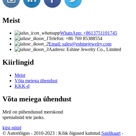
Meist
WhatsApp: +8613751191745
Telefon: +86 769 85388554
Email: sales@eshinejewelry.com
Aadress: Eshine Jewelry Co., Limited
Kiirlingid
Meist
Võta meiega ühendust
KKK-d
Võta meiega ühendust
Meil on pühendunud meeskond
spetsialistid teie jaoks.
küsi nüüd
© Autoriõigus - 2010-2023 : Kõik õigused kaitstud.
Saidikaart
-