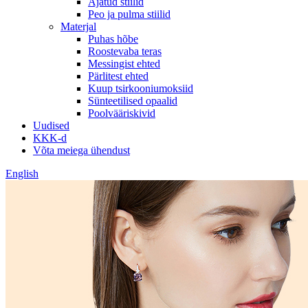
Ajatud stiilid
Peo ja pulma stiilid
Materjal
Puhas hõbe
Roostevaba teras
Messingist ehted
Pärlitest ehted
Kuup tsirkooniumoksiid
Sünteetilised opaalid
Poolvääriskivid
Uudised
KKK-d
Võta meiega ühendust
English