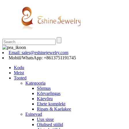
Email: sales@eshinejewelry.com
Mobiil/WhatsApp: +8613751191745
Kodu
Meist
Tooted
Kategooria
Sõrmus
Kõrvarõngas
Käevõru
Ehete komplekt
Ripats & Kaelakee
Esinevad
Uus sisse
Olulised stiilid