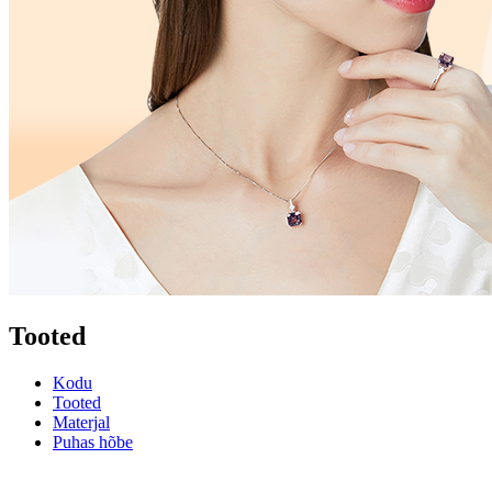
Tooted
Kodu
Tooted
Materjal
Puhas hõbe