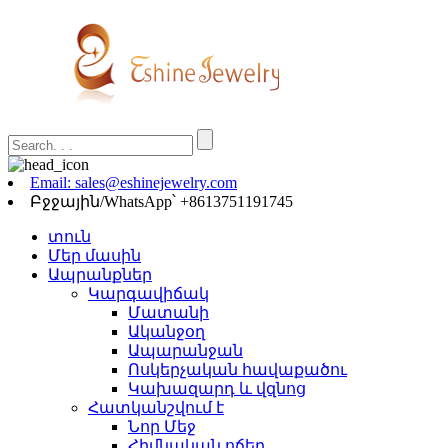
Email: sales@eshinejewelry.com
Բջջային/WhatsApp՝ +8613751191745
տուն
Մեր մասին
Ապրանքներ
Կարգավիճակ
Մատանի
Ականջօղ
Ապարանջան
Ոսկերչական հավաքածու
Կախազարդ և վզնոց
Հատկանշվում է
Նոր Մեջ
Հիմնական ոճեր