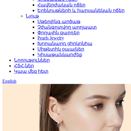
Հավերժական ոճեր
Երեկույթների և հարսանեկան ոճեր
Նյութ
Սթերլինգ արծաթ
Չժանգոտվող պողպատ
Փողային զարդեր
Pearls Jewelry
Խորանարդ ցիրկոնիա
Սիթետիկ օպալներ
Կիսաթանկարժեք
Նորություններ
ՀՏՀ-ներ
Կապ մեզ հետ
English