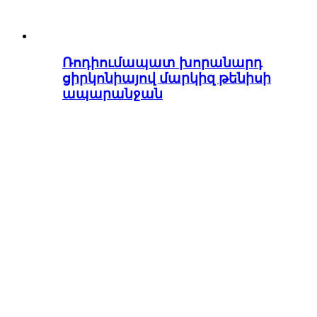
Ռոդիումապատ խորանարդ
ցիրկոնիայով մարկիզ թենիսի
ապարանջան