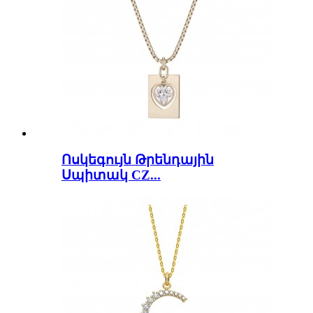
Ոսկեգույն Թրենդային
Սպիտակ CZ...