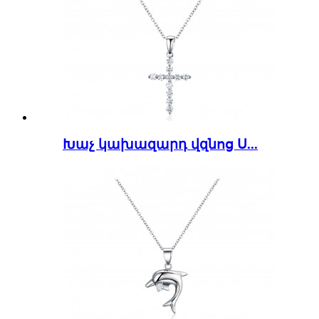
Խաչ կախազարդ վզնոց Ս...