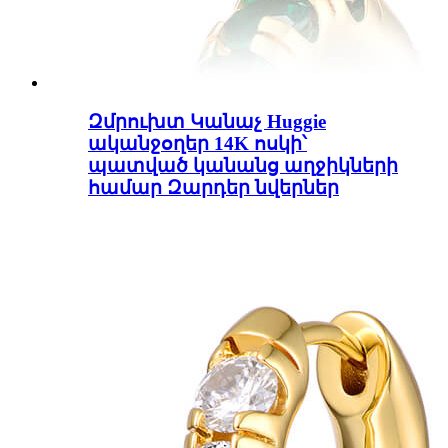
Զմրուխտ Կանաչ Huggie
ականջօղեր 14K ոսկի՝
պատված կանանց աղջիկների
համար Զարդեր նվերներ