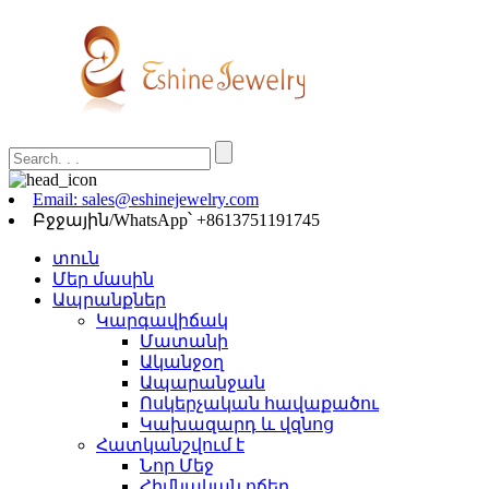
Email: sales@eshinejewelry.com
Բջջային/WhatsApp՝ +8613751191745
տուն
Մեր մասին
Ապրանքներ
Կարգավիճակ
Մատանի
Ականջօղ
Ապարանջան
Ոսկերչական հավաքածու
Կախազարդ և վզնոց
Հատկանշվում է
Նոր Մեջ
Հիմնական ոճեր