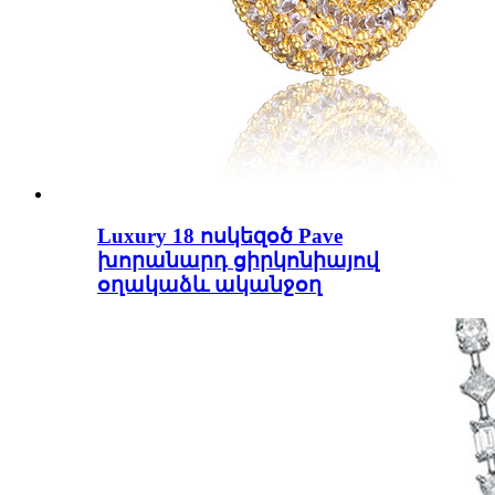
Luxury 18 ոսկեզօծ Pave
խորանարդ ցիրկոնիայով
օղակաձև ականջօղ