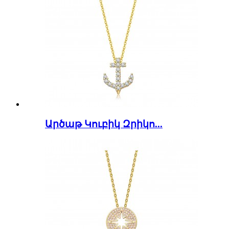
Արծաթ Կուբիկ Զրիկո...