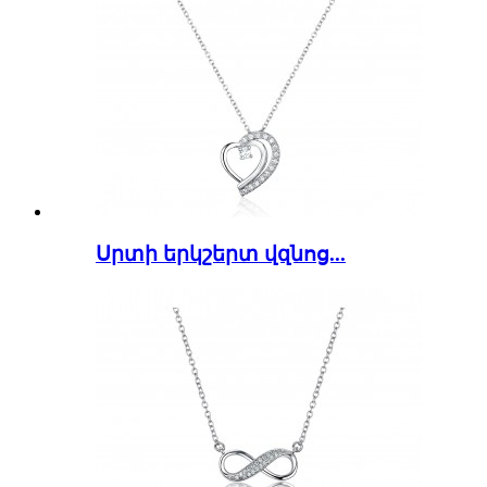
Սրտի երկշերտ վզնոց...