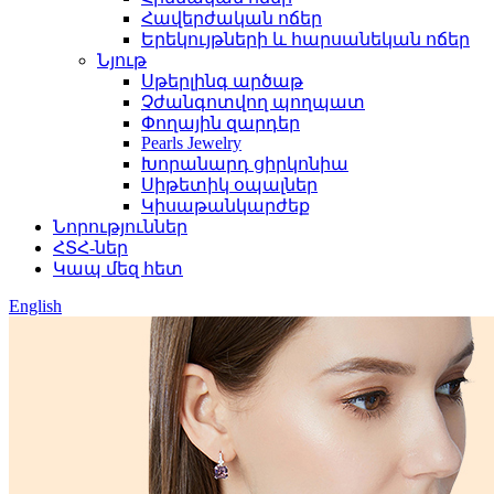
Հավերժական ոճեր
Երեկույթների և հարսանեկան ոճեր
Նյութ
Սթերլինգ արծաթ
Չժանգոտվող պողպատ
Փողային զարդեր
Pearls Jewelry
Խորանարդ ցիրկոնիա
Սիթետիկ օպալներ
Կիսաթանկարժեք
Նորություններ
ՀՏՀ-ներ
Կապ մեզ հետ
English