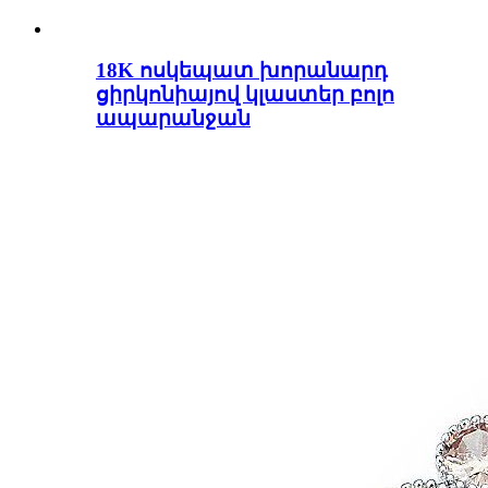
18K ոսկեպատ խորանարդ
ցիրկոնիայով կլաստեր բոլո
ապարանջան