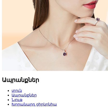
Ապրանքներ
տուն
Ապրանքներ
Նյութ
Խորանարդ ցիրկոնիա