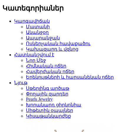
Կատեգորիաներ
Կարգավիճակ
Մատանի
Ականջօղ
Ապարանջան
Ոսկերչական հավաքածու
Կախազարդ և վզնոց
Հատկանշվում է
Նոր Մեջ
Հիմնական ոճեր
Հավերժական ոճեր
Երեկույթների և հարսանեկան ոճեր
Նյութ
Սթերլինգ արծաթ
Փողային զարդեր
Pearls Jewelry
Խորանարդ ցիրկոնիա
Սիթետիկ օպալներ
Կիսաթանկարժեք