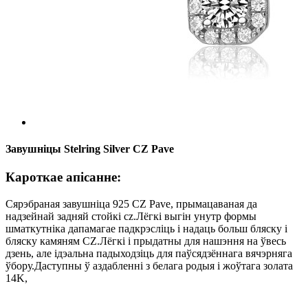
Завушніцы Stelring Silver CZ Pave
Кароткае апісанне:
Сярэбраная завушніца 925 CZ Pave, прымацаваная да
надзейнай задняй стойкі cz.Лёгкі выгін унутр формы
шматкутніка дапамагае падкрэсліць і надаць больш бляску і
бляску камяням CZ.Лёгкі і прыдатны для нашэння на ўвесь
дзень, але ідэальна падыходзіць для паўсядзённага вячэрняга
ўбору.Даступны ў аздабленні з белага родыя і жоўтага золата
14K,