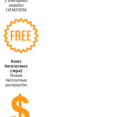
у ювелірных
вырабах
OEM/ODM
Кошт
бясплатных
узораў
Новыя
бясплатныя
распрацоўкі