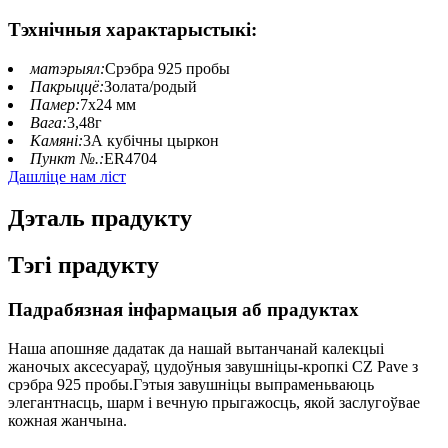
Тэхнічныя характарыстыкі:
матэрыял:
Срэбра 925 пробы
Пакрыццё:
Золата/родый
Памер:
7х24 мм
Вага:
3,48г
Камяні:
3А кубічны цыркон
Пункт №.:
ER4704
Дашліце нам ліст
Дэталь прадукту
Тэгі прадукту
Падрабязная інфармацыя аб прадуктах
Наша апошняе дадатак да нашай вытанчанай калекцыі
жаночых аксесуараў, цудоўныя завушніцы-кропкі CZ Pave з
срэбра 925 пробы.Гэтыя завушніцы выпраменьваюць
элегантнасць, шарм і вечную прыгажосць, якой заслугоўвае
кожная жанчына.