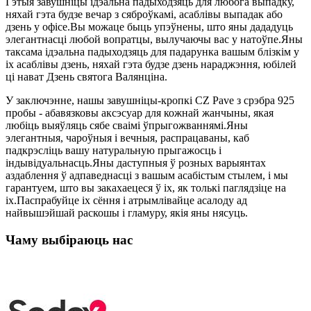
Гэтыя завушніцы ідэальна падыходзяць для любога выпадку,
няхай гэта будзе вечар з сяброўкамі, асаблівы выпадак або
дзень у офісе.Вы можаце быць упэўнены, што яны дададуць
элегантнасці любой вопратцы, вылучаючы вас у натоўпе.Яны
таксама ідэальна падыходзяць для падарунка вашым блізкім у
іх асаблівы дзень, няхай гэта будзе дзень нараджэння, юбілей
ці нават Дзень святога Валянціна.
У заключэнне, нашы завушніцы-кропкі CZ Pave з срэбра 925
пробы - абавязковы аксэсуар для кожнай жанчыны, якая
любіць выяўляць сябе сваімі ўпрыгожваннямі.Яны
элегантныя, чароўныя і вечныя, распрацаваны, каб
падкрэсліць вашу натуральную прыгажосць і
індывідуальнасць.Яны даступныя ў розных варыянтах
аздаблення ў адпаведнасці з вашым асабістым стылем, і мы
гарантуем, што вы закахаецеся ў іх, як толькі паглядзіце на
іх.Паспрабуйце іх сёння і атрымлівайце асалоду ад
найвышэйшай раскошы і гламуру, якія яны нясуць.
Чаму выбіраюць нас