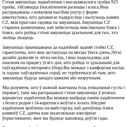
Гэтыя завушніцы, вырабленыя з высакаякаснага срэбра 925
пробы, з'яўляюцца ўвасабленнем раскошы і класа.Яны
распрацаваны з невялікім выгібам унутр у форме
шматкутніка, што дапамагае падкрэсліць і вылучыць камяні
CZ, якія прыгожа сядзяць на завушніцах.Завушніцы CZ
старанна размешчаны, каб забяспечыць максімальны бляск і
бляск, што робіць гэтыя завушніцы ідэальнымі для тых, хто
любіць зіхацець.
Завушніцы прымацаваны да надзейнай задняй стойкі CZ,
гарантуючы, што яны застануцца на месцы ўвесь дзень.Лёгкі
дызайн дазваляе іх лёгка насіць, і яны падыходзяць для
нашэння на працягу ўсяго дня, што робіць іх ідэальнымі для
паўсядзённага вячэрняга ўбору.Вы можаце з камфортам насіць
іх падчас паўсядзённых спраў, не турбуючыся аб тым, што
завушніцы будуць занадта цяжкімі або нязручнымі.
Мы разумеем, што ў кожнай жанчыны ёсць унікальныя густы і
перавагі, таму мы распрацавалі гэтыя завушніцы ў розных
варыянтах аздаблення.Вы можаце выбраць паміж аздабленнем
з белага родыя і 14-каратнага жоўтага золата.Абедзве
аздаблення зроблены па-майстэрску, каб дапоўніць бляск
камянёў CZ, даючы вам захапляльнае ювелірнае
ўпрыгожванне, якое вы будзеце шанаваць доўгія гады.