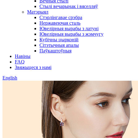
Вечныя стылі
Стылі вечарынак і вяселляў
Матэрыял
Стэрлінгавае срэбра
Нержавеючая сталь
Ювелірныя вырабы з латуні
Ювелірныя вырабы з жэмчугу
Кубічны цырконій
Сітэтычныя апалы
Паўкаштоўныя
Навіны
FAQ
Звяжыцеся з намі
English