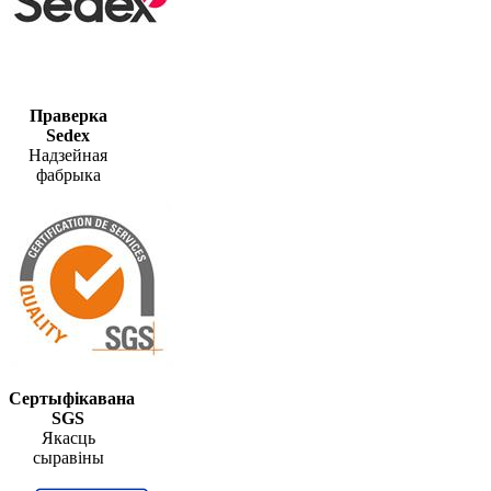
Праверка
Sedex
Надзейная
фабрыка
Сертыфікавана
SGS
Якасць
сыравіны