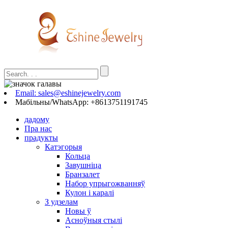
Email: sales@eshinejewelry.com
Мабільны/WhatsApp: +8613751191745
дадому
Пра нас
прадукты
Катэгорыя
Кольца
Завушніца
Бранзалет
Набор упрыгожванняў
Кулон і каралі
З удзелам
Новы ў
Асноўныя стылі