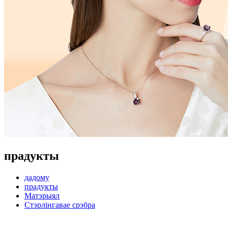
прадукты
дадому
прадукты
Матэрыял
Стэрлінгавае срэбра