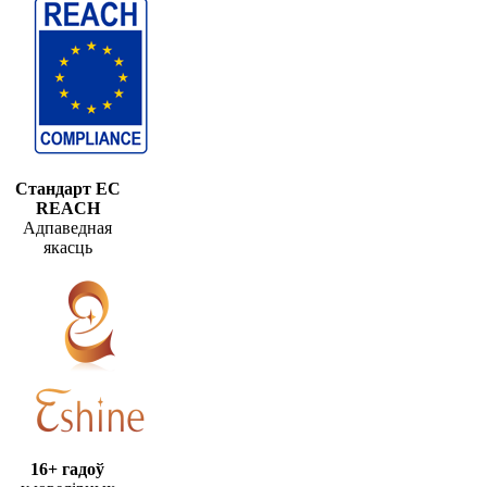
Стандарт ЕС
REACH
Адпаведная
якасць
16+ гадоў