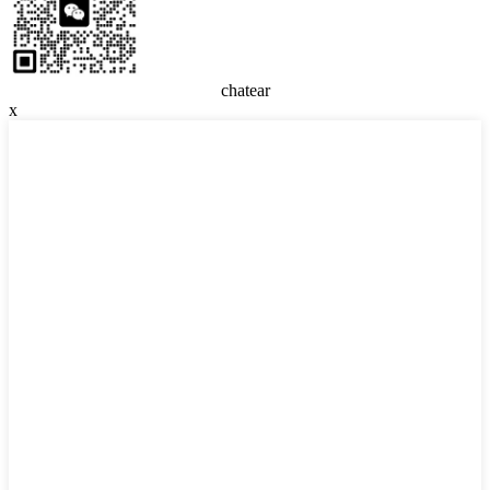
chatear
x