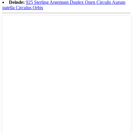
Deinde:
925 Sterling Argentum Duplex Open Circulis Aurum
patella Circulus Orbis