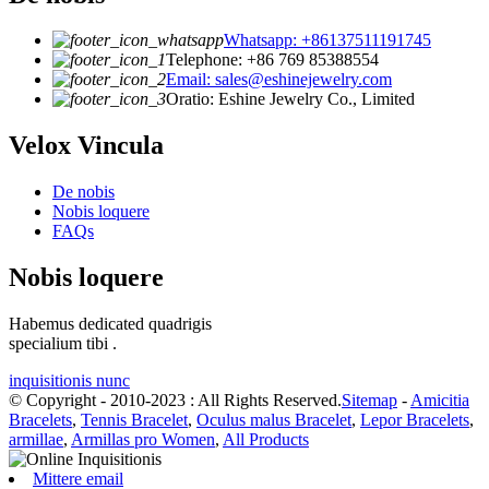
Whatsapp: +86137511191745
Telephone: +86 769 85388554
Email: sales@eshinejewelry.com
Oratio: Eshine Jewelry Co., Limited
Velox Vincula
De nobis
Nobis loquere
FAQs
Nobis loquere
Habemus dedicated quadrigis
specialium tibi .
inquisitionis nunc
© Copyright - 2010-2023 : All Rights Reserved.
Sitemap
-
Amicitia
Bracelets
,
Tennis Bracelet
,
Oculus malus Bracelet
,
Lepor Bracelets
,
armillae
,
Armillas pro Women
,
All Products
Mittere email