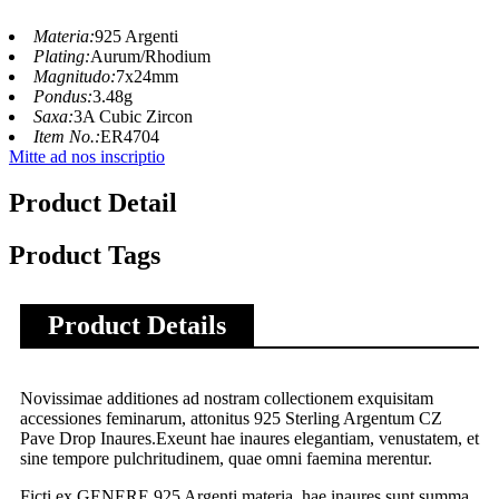
Materia:
925 Argenti
Plating:
Aurum/Rhodium
Magnitudo:
7x24mm
Pondus:
3.48g
Saxa:
3A Cubic Zircon
Item No.:
ER4704
Mitte ad nos inscriptio
Product Detail
Product Tags
Product Details
Novissimae additiones ad nostram collectionem exquisitam
accessiones feminarum, attonitus 925 Sterling Argentum CZ
Pave Drop Inaures.Exeunt hae inaures elegantiam, venustatem, et
sine tempore pulchritudinem, quae omni faemina merentur.
Ficti ex GENERE 925 Argenti materia, hae inaures sunt summa