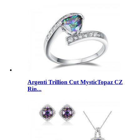
Argenti Trillion Cut MysticTopaz CZ
Rin...