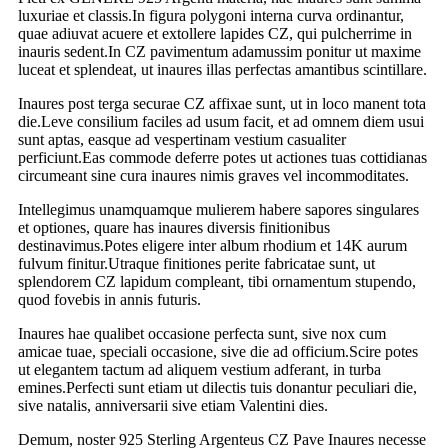
luxuriae et classis.In figura polygoni interna curva ordinantur,
quae adiuvat acuere et extollere lapides CZ, qui pulcherrime in
inauris sedent.In CZ pavimentum adamussim ponitur ut maxime
luceat et splendeat, ut inaures illas perfectas amantibus scintillare.
Inaures post terga securae CZ affixae sunt, ut in loco manent tota
die.Leve consilium faciles ad usum facit, et ad omnem diem usui
sunt aptas, easque ad vespertinam vestium casualiter
perficiunt.Eas commode deferre potes ut actiones tuas cottidianas
circumeant sine cura inaures nimis graves vel incommoditates.
Intellegimus unamquamque mulierem habere sapores singulares
et optiones, quare has inaures diversis finitionibus
destinavimus.Potes eligere inter album rhodium et 14K aurum
fulvum finitur.Utraque finitiones perite fabricatae sunt, ut
splendorem CZ lapidum compleant, tibi ornamentum stupendo,
quod fovebis in annis futuris.
Inaures hae qualibet occasione perfecta sunt, sive nox cum
amicae tuae, speciali occasione, sive die ad officium.Scire potes
ut elegantem tactum ad aliquem vestium adferant, in turba
emines.Perfecti sunt etiam ut dilectis tuis donantur peculiari die,
sive natalis, anniversarii sive etiam Valentini dies.
Demum, noster 925 Sterling Argenteus CZ Pave Inaures necesse