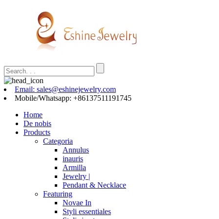
Email: sales@eshinejewelry.com
Mobile/Whatsapp: +86137511191745
Home
De nobis
Products
Categoria
Annulus
inauris
Armilla
Jewelry |
Pendant & Necklace
Featuring
Novae In
Styli essentiales