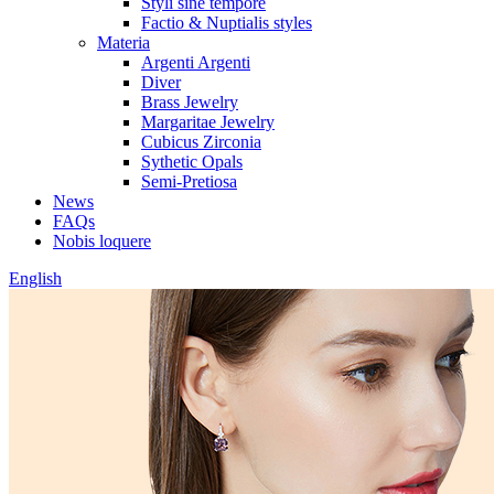
Styli sine tempore
Factio & Nuptialis styles
Materia
Argenti Argenti
Diver
Brass Jewelry
Margaritae Jewelry
Cubicus Zirconia
Sythetic Opals
Semi-Pretiosa
News
FAQs
Nobis loquere
English