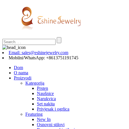
Email: sales@eshinejewelry.com
Mobilni/WhatsApp: +8613751191745
Dom
O nama
Proizvodi
Kategorija
Prsten
Naušnice
Narukvica
Set nakita
Privjesak i ogrlica
Featuring
New In
Osnovni stilovi