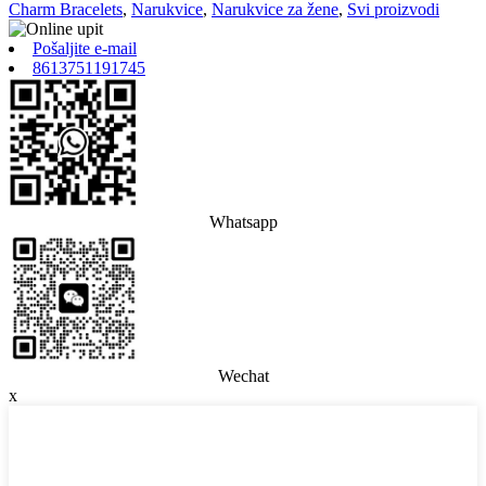
Charm Bracelets
,
Narukvice
,
Narukvice za žene
,
Svi proizvodi
Pošaljite e-mail
8613751191745
Whatsapp
Wechat
x