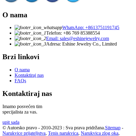
O nama
WhatsApp: +8613751191745
Telefon: +86 769 85388554
Email: sales@eshinejewelry.com
Adresa: Eshine Jewelry Co., Limited
Brzi linkovi
O nama
Kontaktiraj nas
FAQs
Kontaktiraj nas
Imamo posvećen tim
specijalista za vas.
upit sada
© Autorsko pravo - 2010-2023 : Sva prava pridržana.
Sitemap
-
Narukvice prijateljstva
,
Tenis narukvica
,
Narukvica zlog oka
,