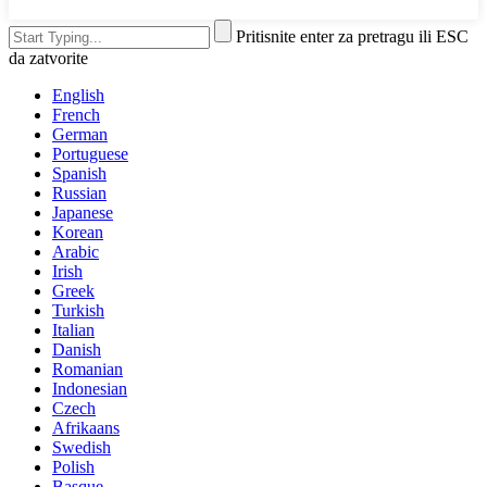
Pritisnite enter za pretragu ili ESC
da zatvorite
English
French
German
Portuguese
Spanish
Russian
Japanese
Korean
Arabic
Irish
Greek
Turkish
Italian
Danish
Romanian
Indonesian
Czech
Afrikaans
Swedish
Polish
Basque