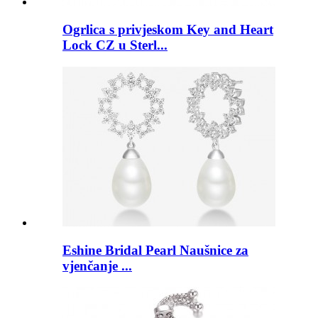
Ogrlica s privjeskom Key and Heart
Lock CZ u Sterl...
Eshine Bridal Pearl Naušnice za
vjenčanje ...