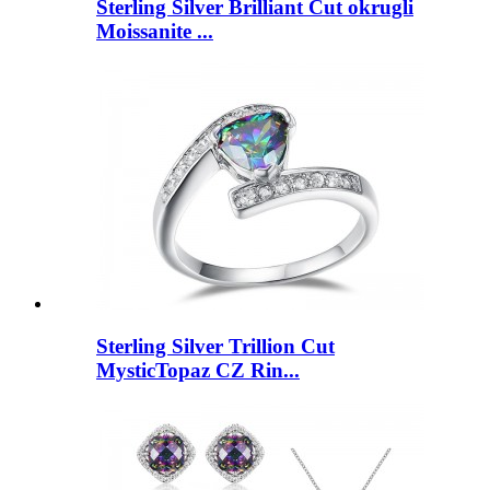
Sterling Silver Brilliant Cut okrugli
Moissanite ...
Sterling Silver Trillion Cut
MysticTopaz CZ Rin...