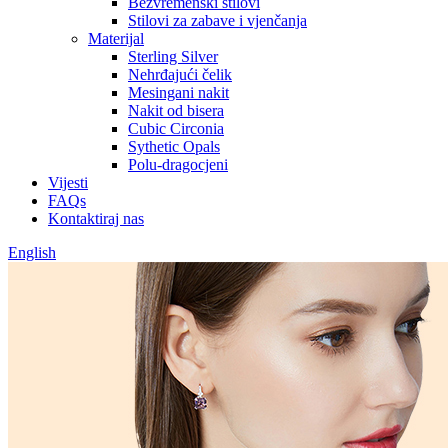
Bezvremenski stilovi
Stilovi za zabave i vjenčanja
Materijal
Sterling Silver
Nehrđajući čelik
Mesingani nakit
Nakit od bisera
Cubic Circonia
Sythetic Opals
Polu-dragocjeni
Vijesti
FAQs
Kontaktiraj nas
English