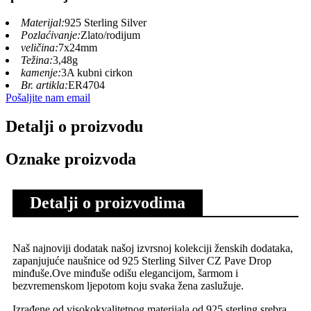
Materijal:
925 Sterling Silver
Pozlaćivanje:
Zlato/rodijum
veličina:
7x24mm
Težina:
3,48g
kamenje:
3A kubni cirkon
Br. artikla:
ER4704
Pošaljite nam email
Detalji o proizvodu
Oznake proizvoda
Detalji o proizvodima
Naš najnoviji dodatak našoj izvrsnoj kolekciji ženskih dodataka,
zapanjujuće naušnice od 925 Sterling Silver CZ Pave Drop
minđuše.Ove minđuše odišu elegancijom, šarmom i
bezvremenskom ljepotom koju svaka žena zaslužuje.
Izrađene od visokokvalitetnog materijala od 925 sterling srebra,