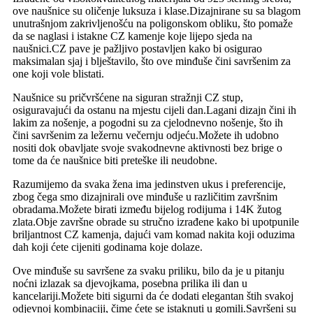
ove naušnice su oličenje luksuza i klase.Dizajnirane su sa blagom
unutrašnjom zakrivljenošću na poligonskom obliku, što pomaže
da se naglasi i istakne CZ kamenje koje lijepo sjeda na
naušnici.CZ pave je pažljivo postavljen kako bi osigurao
maksimalan sjaj i blještavilo, što ove minđuše čini savršenim za
one koji vole blistati.
Naušnice su pričvršćene na siguran stražnji CZ stup,
osiguravajući da ostanu na mjestu cijeli dan.Lagani dizajn čini ih
lakim za nošenje, a pogodni su za cjelodnevno nošenje, što ih
čini savršenim za ležernu večernju odjeću.Možete ih udobno
nositi dok obavljate svoje svakodnevne aktivnosti bez brige o
tome da će naušnice biti preteške ili neudobne.
Razumijemo da svaka žena ima jedinstven ukus i preferencije,
zbog čega smo dizajnirali ove minđuše u različitim završnim
obradama.Možete birati između bijelog rodijuma i 14K žutog
zlata.Obje završne obrade su stručno izrađene kako bi upotpunile
briljantnost CZ kamenja, dajući vam komad nakita koji oduzima
dah koji ćete cijeniti godinama koje dolaze.
Ove minđuše su savršene za svaku priliku, bilo da je u pitanju
noćni izlazak sa djevojkama, posebna prilika ili dan u
kancelariji.Možete biti sigurni da će dodati elegantan štih svakoj
odjevnoj kombinaciji, čime ćete se istaknuti u gomili.Savršeni su