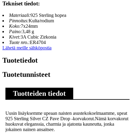
Tekniset tiedot:
Materiaali:
925 Sterling hopea
Pinnoitus:
Kulta/rodium
Koko:
7x24mm
Paino:
3,48 g
Kivet:
3A Cubic Zirkonia
Tuote nro.:
ER4704
Lähetä meille sähköpostia
Tuotetiedot
Tuotetunnisteet
Tuotteiden tiedot
Uusin lisäyksemme upeaan naisten asustekokoelmaamme, upeat
925 Sterling Silver CZ Pave Drop -korvakorut.Nämä korvakorut
huokuvat eleganssia, charmia ja ajatonta kauneutta, jonka
jokainen nainen ansaitsee.