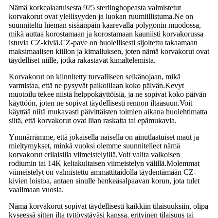
Nämä korkealaatuisesta 925 sterlinghopeasta valmistetut
korvakorut ovat ylellisyyden ja luokan ruumiillistuma.Ne on
suunniteltu hieman sisäänpäin kaarevalla polygonin muodossa,
mikä auttaa korostamaan ja korostamaan kauniisti korvakorussa
istuvia CZ-kiviä.CZ-pave on huolellisesti sijoitettu takaamaan
maksimaalisen kiillon ja kimalluksen, joten nämä korvakorut ovat
täydelliset niille, jotka rakastavat kimaltelemista.
Korvakorut on kiinnitetty turvalliseen selkänojaan, mikä
varmistaa, että ne pysyvät paikoillaan koko päivän.Kevyt
muotoilu tekee niistä helppokäyttöisiä, ja ne sopivat koko päivän
käyttöön, joten ne sopivat täydellisesti rennon iltaasuun.Voit
käyttää niitä mukavasti päivittäisten toimien aikana huolehtimatta
siitä, että korvakorut ovat liian raskaita tai epämukavia.
Ymmärrämme, että jokaisella naisella on ainutlaatuiset maut ja
mieltymykset, minkä vuoksi olemme suunnitelleet nämä
korvakorut erilaisilla viimeistelyillä.Voit valita valkoisen
rodiumin tai 14K keltakultaisen viimeistelyn välillä.Molemmat
viimeistelyt on valmistettu ammattitaidolla täydentämään CZ-
kivien loistoa, antaen sinulle henkeäsalpaavan korun, jota tulet
vaalimaan vuosia.
Nämä korvakorut sopivat täydellisesti kaikkiin tilaisuuksiin, olipa
kyseessä sitten ilta tyttöystäväsi kanssa, erityinen tilaisuus tai