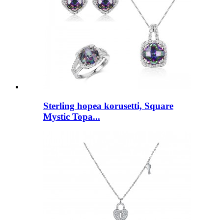
Sterling hopea korusetti, Square
Mystic Topa...