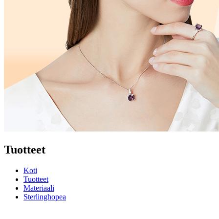
Tuotteet
Koti
Tuotteet
Materiaali
Sterlinghopea