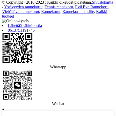
© Copyright - 2010-2023 : Kaikki oikeudet pidätetään.
Sivustokartta
-
Ystävyyden rannekorut
,
Tennis rannekoru
,
Evil Eye Rannekoru
,
Viehättävät rannekorut
,
Rannekorut
,
Rannekorut naisille
,
Kaikki
tuotteet
Lähettää sähköpostia
8613751191745
Whatsapp
Wechat
x