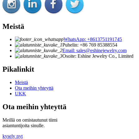
Meistä
WhatsApp: +8613751191745
Puhelin: +86 769 85388554
Email: sales@eshinejewelry.com
Osoite: Eshine Jewelry Co., Limited
Pikalinkit
Meistä
Ota meihin yhteyttä
UKK
Ota meihin yhteyttä
Meillä on omistautunut tiimi
asiantuntijoita sinulle.
kysely nyt