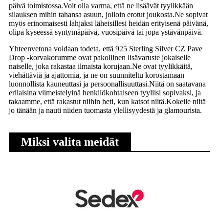
päivä toimistossa.Voit olla varma, että ne lisäävät tyylikkään
silauksen mihin tahansa asuun, jolloin erotut joukosta.Ne sopivat
myös erinomaisesti lahjaksi läheisillesi heidän erityisenä päivänä,
olipa kyseessä syntymäpäivä, vuosipäivä tai jopa ystävänpäivä.
Yhteenvetona voidaan todeta, että 925 Sterling Silver CZ Pave
Drop -korvakorumme ovat pakollinen lisävaruste jokaiselle
naiselle, joka rakastaa ilmaista korujaan.Ne ovat tyylikkäitä,
viehättäviä ja ajattomia, ja ne on suunniteltu korostamaan
luonnollista kauneuttasi ja persoonallisuuttasi.Niitä on saatavana
erilaisina viimeistelyinä henkilökohtaiseen tyyliisi sopivaksi, ja
takaamme, että rakastut niihin heti, kun katsot niitä.Kokeile niitä
jo tänään ja nauti niiden tuomasta ylellisyydestä ja glamourista.
Miksi valita meidät