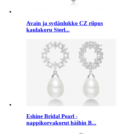
Avain ja sydänlukko CZ riipus
kaulakoru Sterl...
Eshine Bridal Pearl -
nappikorvakorut häihin B...