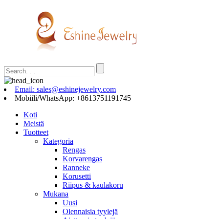
Email: sales@eshinejewelry.com
Mobiili/WhatsApp: +8613751191745
Koti
Meistä
Tuotteet
Kategoria
Rengas
Korvarengas
Ranneke
Korusetti
Riipus & kaulakoru
Mukana
Uusi
Olennaisia ​​tyylejä