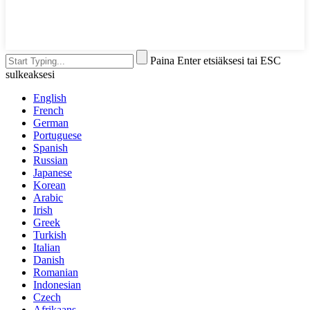
Paina Enter etsiäksesi tai ESC
sulkeaksesi
English
French
German
Portuguese
Spanish
Russian
Japanese
Korean
Arabic
Irish
Greek
Turkish
Italian
Danish
Romanian
Indonesian
Czech
Afrikaans