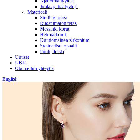
Ajattomia tyylejä
Juhla- ja häätyylejä
Materiaali
Sterlinghopea
Ruostumaton teräs
Messinki korut
Helmiä korut
Kuutiomainen zirkonium
Synteettiset opaalit
Puolijaloista
Uutiset
UKK
Ota meihin yhteyttä
English