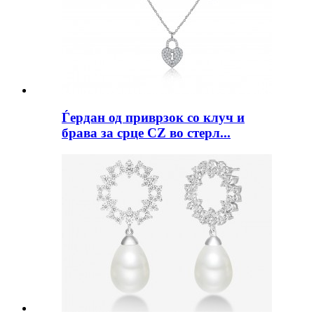
Ѓердан од приврзок со клуч и
брава за срце CZ во стерл...