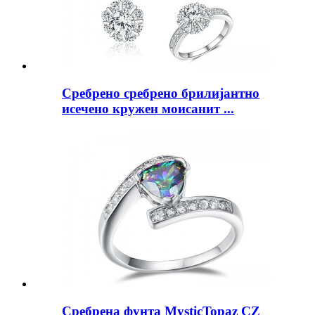
Сребрено сребрено брилијантно
исечено кружен моисанит ...
Сребрена фунта MysticTopaz CZ