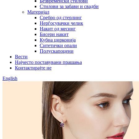
Безвременски стилови
Стилови за забави и свадби
Материјал
Сребро од стерлинг
Нерѓосувачки челик
Накит од месинг
Бисери накит
Кубна цирконија
Ситетички опали
Полускапоцени
Вести
Најчесто поставувани прашања
Контактирајте не
English