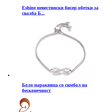
Eshine невестински бисер обетки за
свадба Б...
Боло нараквица со симбол на
бесконечност