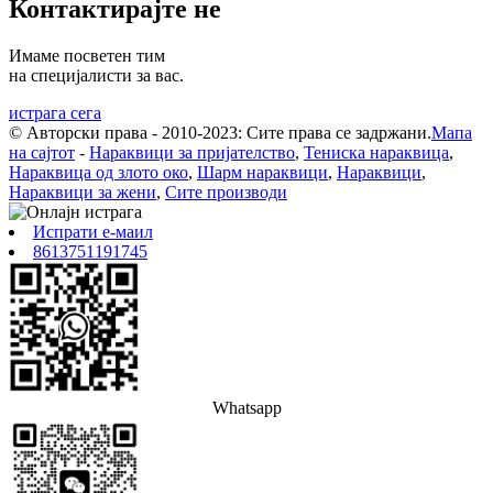
Контактирајте не
Имаме посветен тим
на специјалисти за вас.
истрага сега
© Авторски права - 2010-2023: Сите права се задржани.
Мапа
на сајтот
-
Нараквици за пријателство
,
Тениска нараквица
,
Нараквица од злото око
,
Шарм нараквици
,
Нараквици
,
Нараквици за жени
,
Сите производи
Испрати е-маил
8613751191745
Whatsapp