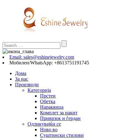
Email: sales@eshinejewelry.com
Мобилен/WhatsApp: +8613751191745
Дома
За нас
Производи
Категорија
Прстен
Обетка
Нараквица
Комплет за накит
Приврзок и ѓердан
Одликувајќи се
Ново во
Суштински стилови