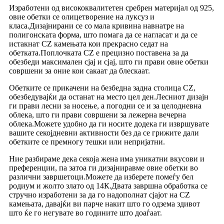
Изработени од висококвалитетен сребрен материјал од 925,
овие обетки се олицетворение на луксуз и
класа.Дизајнирани се со мала кривина навнатре на
полигонската форма, што помага да се нагласат и да се
истакнат CZ камењата кои прекрасно седат на
обетката.Поплочката CZ е прецизно поставена за да
обезбеди максимален сјај и сјај, што ги прави овие обетки
совршени за оние кои сакаат да блескаат.
Обетките се прикачени на безбедна задна столица CZ,
обезбедувајќи да останат на место цел ден.Лесниот дизајн
ги прави лесни за носење, а погодни се и за целодневна
облека, што ги прави совршени за лежерна вечерна
облека.Можете удобно да ги носите додека ги извршувате
вашите секојдневни активности без да се грижите дали
обетките се премногу тешки или непријатни.
Ние разбираме дека секоја жена има уникатни вкусови и
преференции, па затоа ги дизајниравме овие обетки во
различни завршетоци.Можете да изберете помеѓу бел
родиум и жолто злато од 14К.Двата завршна обработка се
стручно изработени за да го надополнат сјајот на CZ
камењата, давајќи ви парче накит што го одзема здивот
што ќе го негувате во годините што доаѓаат.