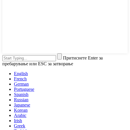
Притиснете Enter за
пребарување или ESC за затворање
English
French
German
Portuguese
Spanish
Russian
Japanese
Korean
Arabic
Irish
Greek