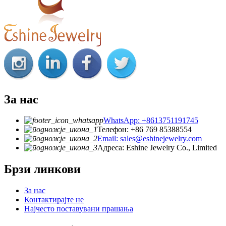
За нас
WhatsApp: +8613751191745
Телефон: +86 769 85388554
Email: sales@eshinejewelry.com
Адреса: Eshine Jewelry Co., Limited
Брзи линкови
За нас
Контактирајте не
Најчесто поставувани прашања