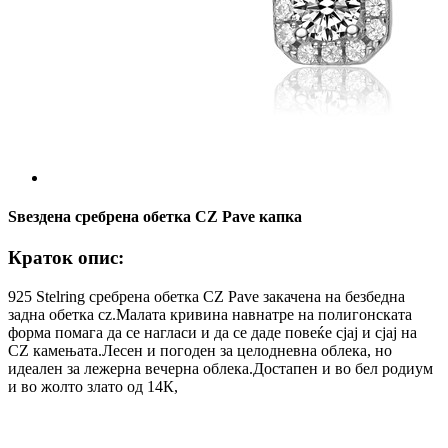
Ѕвездена сребрена обетка CZ Pave капка
Краток опис:
925 Stelring сребрена обетка CZ Pave закачена на безбедна
задна обетка cz.Малата кривина навнатре на полигонската
форма помага да се нагласи и да се даде повеќе сјај и сјај на
CZ камењата.Лесен и погоден за целодневна облека, но
идеален за лежерна вечерна облека.Достапен и во бел родиум
и во жолто злато од 14К,