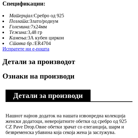
Спецификации:
Материјал:
Сребро од 925
Позлата:
Злато/родиум
Големина:
7х24мм
Тежина:
3,48 гр
Камења:
3А кубен циркон
Ставка бр.:
ER4704
Испратете ни е-пошта
Детали за производот
Ознаки на производи
Детали за производи
Нашиот најнов додаток на нашата извонредна колекција
женски додатоци, неверојатните обетки од сребро од 925
CZ Pave Drop.Овие обетки зрачат со елеганција, шарм и
безвременска убавина која секоја жена ја заслужува.