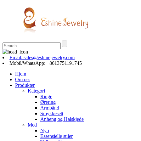
Email: sales@eshinejewelry.com
Mobil/WhatsApp: +8613751191745
Hjem
Om oss
Produkter
Kategori
Ringe
Ørering
Armbånd
Smykkesett
Anheng og Halskjede
Med
Ny i
Essensielle stiler