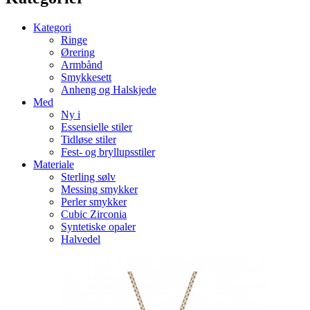
Kategori
Ringe
Ørering
Armbånd
Smykkesett
Anheng og Halskjede
Med
Ny i
Essensielle stiler
Tidløse stiler
Fest- og bryllupsstiler
Materiale
Sterling sølv
Messing smykker
Perler smykker
Cubic Zirconia
Syntetiske opaler
Halvedel