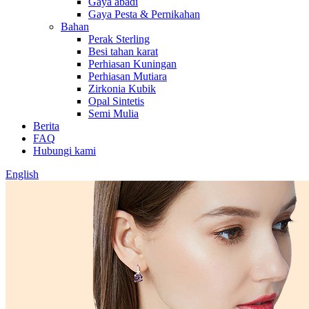
Gaya abadi
Gaya Pesta & Pernikahan
Bahan
Perak Sterling
Besi tahan karat
Perhiasan Kuningan
Perhiasan Mutiara
Zirkonia Kubik
Opal Sintetis
Semi Mulia
Berita
FAQ
Hubungi kami
English