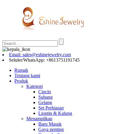
Email: sales@eshinejewelry.com
Seluler/WhatsApp: +8613751191745
Rumah
Tentang kami
Produk
Kategori
Cincin
Subang
Gelang
Set Perhiasan
Liontin & Kalung
Menampilkan
Baru Masuk
Gaya penting