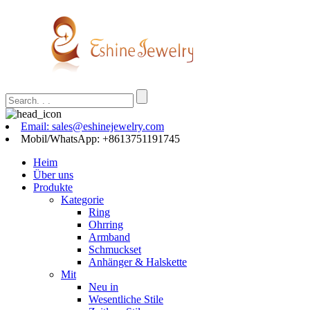
Email: sales@eshinejewelry.com
Mobil/WhatsApp: +8613751191745
Heim
Über uns
Produkte
Kategorie
Ring
Ohrring
Armband
Schmuckset
Anhänger & Halskette
Mit
Neu in
Wesentliche Stile