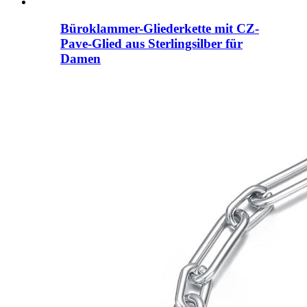
Büroklammer-Gliederkette mit CZ-
Pave-Glied aus Sterlingsilber für
Damen