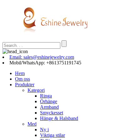
Email: sales@eshinejewelry.com
Mobil/WhatsApp: +8613751191745
Hem
Om oss
Produkter
Kategori
Ringa
Örhänge
Armband
Smyckesset
Hänge & Halsband
Med
Ny i
Viktiga stilar