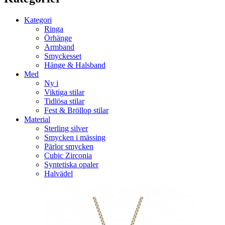
Kategori
Ringa
Örhänge
Armband
Smyckesset
Hänge & Halsband
Med
Ny i
Viktiga stilar
Tidlösa stilar
Fest & Bröllop stilar
Material
Sterling silver
Smycken i mässing
Pärlor smycken
Cubic Zirconia
Syntetiska opaler
Halvädel