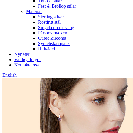
Tidlösa stilar
Fest & Bröllop stilar
Material
Sterling silver
Rostfritt stål
Smycken i mässing
Pärlor smycken
Cubic Zirconia
Syntetiska opaler
Halvädel
Nyheter
Vanliga frågor
Kontakta oss
English