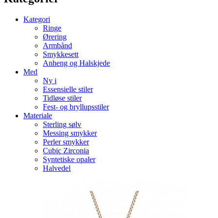
Kategori
Ringe
Ørering
Armbånd
Smykkesett
Anheng og Halskjede
Med
Ny i
Essensielle stiler
Tidløse stiler
Fest- og bryllupsstiler
Materiale
Sterling sølv
Messing smykker
Perler smykker
Cubic Zirconia
Syntetiske opaler
Halvedel