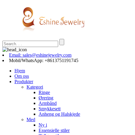
Email: sales@eshinejewelry.com
Mobil/WhatsApp: +8613751191745
Hjem
Om oss
Produkter
Kategori
Ringe
Ørering
Armbånd
Smykkesett
Anheng og Halskjede
Med
Ny i
Essensielle stiler