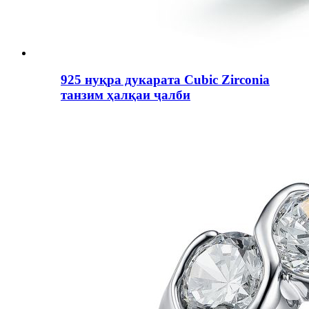
925 нуқра дукарата Cubic Zirconia
танзим ҳалқаи ҷалби