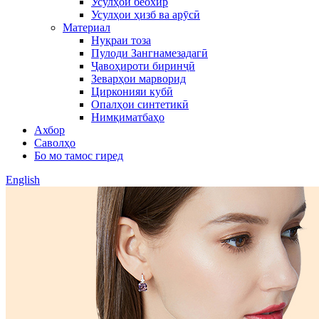
Усулҳои беохир
Усулҳои ҳизб ва арӯсӣ
Материал
Нуқраи тоза
Пулоди Зангнамезадагӣ
Ҷавоҳироти биринҷӣ
Зеварҳои марворид
Цирконияи кубӣ
Опалҳои синтетикӣ
Нимқиматбаҳо
Ахбор
Саволҳо
Бо мо тамос гиред
English