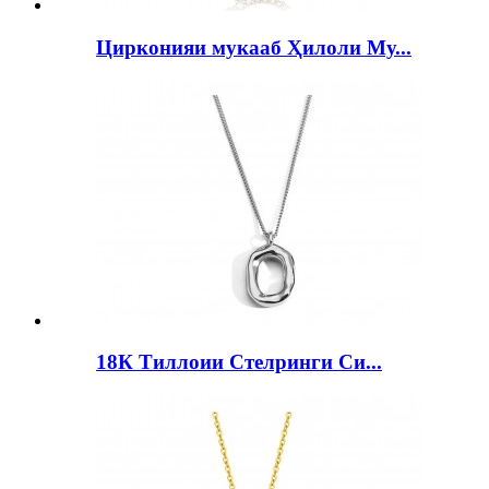
Цирконияи мукааб Ҳилоли Му...
18К Тиллоии Стелринги Си...