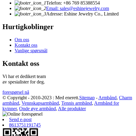
Telefon: +86 769 85388554
Email: sales@eshinejewelry.com
Adresse: Eshine Jewelry Co., Limited
Hurtigkoblinger
Om oss
Kontakt oss
Vanlige spørsmål
Kontakt oss
Vi har et dedikert team
av spesialister for deg.
forespørsel nå
© Copyright - 2010-2023 : Med enerett.
Sitemap
-
Armbånd
,
Charm
armbånd
,
Vennskapsarmbånd
,
Tennis armbånd
,
Armbånd for
kvinner
,
Onde øye armbånd
,
Alle produkter
Send e-post
8613751191745