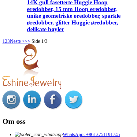
14K gull fasetterte Huggie Hoop
øredobber, 15 mm Hoop øredobber,
unike geometriske øredobber, sparkle
øredobber, glitter Huggie øredobber,
delikate bøyler
1
2
3
Neste >
>>
Side 1/3
Om oss
WhatsApp: +8613751191745