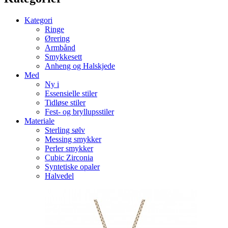
Kategori
Ringe
Ørering
Armbånd
Smykkesett
Anheng og Halskjede
Med
Ny i
Essensielle stiler
Tidløse stiler
Fest- og bryllupsstiler
Materiale
Sterling sølv
Messing smykker
Perler smykker
Cubic Zirconia
Syntetiske opaler
Halvedel