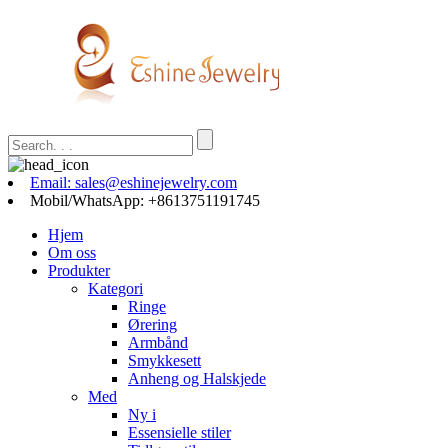
Email: sales@eshinejewelry.com
Mobil/WhatsApp: +8613751191745
Hjem
Om oss
Produkter
Kategori
Ringe
Ørering
Armbånd
Smykkesett
Anheng og Halskjede
Med
Ny i
Essensielle stiler