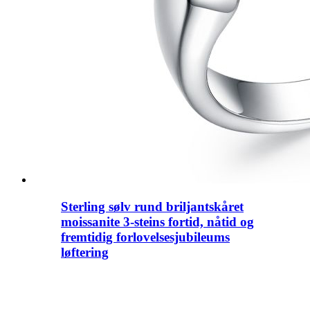
Sterling sølv rund briljantskåret
moissanite 3-steins fortid, nåtid og
fremtidig forlovelsesjubileums
løftering