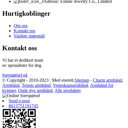
Adresse: Eshine Jewelry Co., Limited
Hurtigkoblinger
Om oss
Kontakt oss
Vanlige spørsmål
Kontakt oss
Vi har et dedikert team
av spesialister for deg.
forespørsel nå
© Copyright - 2010-2023 : Med enerett.
Sitemap
-
Charm armbånd
,
Armbånd
,
Tennis armbånd
,
Vennskapsarmbånd
,
Armbånd for
kvinner
,
Onde øye armbånd
,
Alle produkter
Send e-post
8613751191745