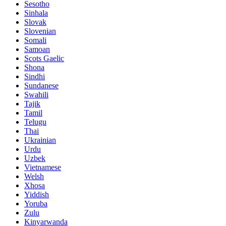
Sesotho
Sinhala
Slovak
Slovenian
Somali
Samoan
Scots Gaelic
Shona
Sindhi
Sundanese
Swahili
Tajik
Tamil
Telugu
Thai
Ukrainian
Urdu
Uzbek
Vietnamese
Welsh
Xhosa
Yiddish
Yoruba
Zulu
Kinyarwanda