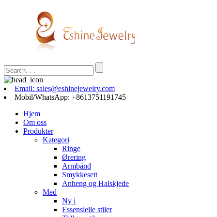
Email: sales@eshinejewelry.com
Mobil/WhatsApp: +8613751191745
Hjem
Om oss
Produkter
Kategori
Ringe
Ørering
Armbånd
Smykkesett
Anheng og Halskjede
Med
Ny i
Essensielle stiler