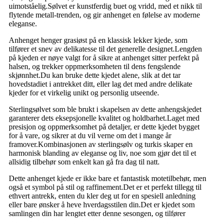
uimotståelig.Sølvet er kunstferdig buet og vridd, med et nikk til
flytende metall-trenden, og gir anhenget en følelse av moderne
eleganse.
Anhenget henger grasiøst på en klassisk lekker kjede, som
tilfører et snev av delikatesse til det generelle designet.Lengden
på kjeden er nøye valgt for å sikre at anhenget sitter perfekt på
halsen, og trekker oppmerksomheten til dens fengslende
skjønnhet.Du kan bruke dette kjedet alene, slik at det tar
hovedstadiet i antrekket ditt, eller lag det med andre delikate
kjeder for et virkelig unikt og personlig utseende.
Sterlingsølvet som ble brukt i skapelsen av dette anhengskjedet
garanterer dets eksepsjonelle kvalitet og holdbarhet.Laget med
presisjon og oppmerksomhet på detaljer, er dette kjedet bygget
for å vare, og sikrer at du vil verne om det i mange år
framover.Kombinasjonen av sterlingsølv og turkis skaper en
harmonisk blanding av eleganse og liv, noe som gjør det til et
allsidig tilbehør som enkelt kan gå fra dag til natt.
Dette anhenget kjede er ikke bare et fantastisk motetilbehør, men
også et symbol på stil og raffinement.Det er et perfekt tillegg til
ethvert antrekk, enten du kler deg ut for en spesiell anledning
eller bare ønsker å heve hverdagsstilen din.Det er kjedet som
samlingen din har lengtet etter denne sesongen, og tilfører