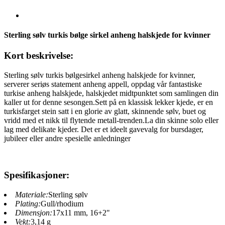
Sterling sølv turkis bølge sirkel anheng halskjede for kvinner
Kort beskrivelse:
Sterling sølv turkis bølgesirkel anheng halskjede for kvinner,
serverer seriøs statement anheng appell, oppdag vår fantastiske
turkise anheng halskjede, halskjedet midtpunktet som samlingen din
kaller ut for denne sesongen.Sett på en klassisk lekker kjede, er en
turkisfarget stein satt i en glorie av glatt, skinnende sølv, buet og
vridd med et nikk til flytende metall-trenden.La din skinne solo eller
lag med delikate kjeder. Det er et ideelt gavevalg for bursdager,
jubileer eller andre spesielle anledninger
Spesifikasjoner:
Materiale:
Sterling sølv
Plating:
Gull/rhodium
Dimensjon:
17x11 mm, 16+2"
Vekt:
3,14 g