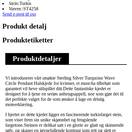
Stein:
Turkis
Varenr.:
ST4258
Send e-post til oss
Produkt detalj
Produktetiketter
Produktdetaljer
Vi introduserer vårt utsøkte Sterling Silver Turquoise Wave
Circle Pendant Halskjede for kvinner, et must-ha tilbehør som
garantert vil heve stilspillet ditt.Dette fantastiske kjedet er
designet for å tjene en seriøs anhengsappell, noe som gjør det til
det perfekte valget for de som ønsker å lage en dristig
moteerklæring.
I hjertet av dette kjedet ligger en fascinerende turkisfarget stein,
som viser frem sin unike skjønnhet og fengslende
fargetone.Steinen er delikat satt i en glorie av glatt og skinnende
sølv, og skaper en iøynefallende kontrast som rett og slett er