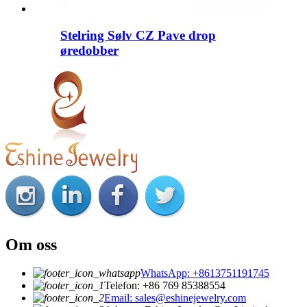
Stelring Sølv CZ Pave drop
øredobber
Om oss
WhatsApp: +8613751191745
Telefon: +86 769 85388554
Email: sales@eshinejewelry.com