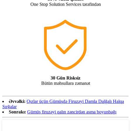
One Stop Solution Services tərəfindən
30 Gün Risksiz
Bütün məhsullara zəmanət
Əvvəlki:
Qızlar üçün Gümüşdə Firuzəyi Damla Dalğalı Halqa
Sırğalar
Sonrakı:
Gümüş firuzəyi qalın zəncirdən asma boyunbağı