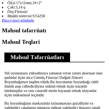
Ölçü:
17x11mm,16+2"
Çəki:
3,14 q
Daş:
Firuzəyi
Maddə nömrəsi:
ST4258
Bizə e-poçt göndərin
Məhsul təfərrüatı
Məhsul Teqləri
Məhsul Təfərrüatları
Stil oyununuzu yüksəltməyə zəmanət verən zəruri aksesuar olan
qadınlar üçün incə Gümüş Firuzəyi Dalğalı Dairəvi
Boyunbağımızı təqdim edirik.Bu heyrətamiz boyunbağı ciddi
ifadəli asqı cəlbediciliyinə xidmət etmək üçün nəzərdə
tutulmuşdur və onu cəsarətli moda bəyanatı etmək istəyənlər
üçün mükəmməl seçimdir.
Bu boyunbağının mərkəzində özünəməxsus gözəlliyini və
valehedici çalarlarını nümayiş etdirən valehedici firuzəyi rəngli