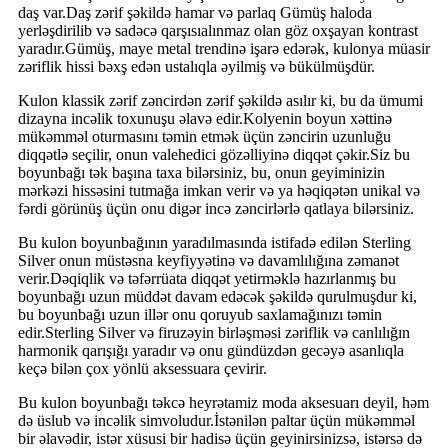
daş var.Daş zərif şəkildə hamar və parlaq Gümüş haloda
yerləşdirilib və sadəcə qarşısıalınmaz olan göz oxşayan kontrast
yaradır.Gümüş, maye metal trendinə işarə edərək, kulonya müasir
zəriflik hissi bəxş edən ustalıqla əyilmiş və bükülmüşdür.
Kulon klassik zərif zəncirdən zərif şəkildə asılır ki, bu da ümumi
dizayna incəlik toxunuşu əlavə edir.Kolyenin boyun xəttinə
mükəmməl oturmasını təmin etmək üçün zəncirin uzunluğu
diqqətlə seçilir, onun valehedici gözəlliyinə diqqət çəkir.Siz bu
boyunbağı tək başına taxa bilərsiniz, bu, onun geyiminizin
mərkəzi hissəsini tutmağa imkan verir və ya həqiqətən unikal və
fərdi görünüş üçün onu digər incə zəncirlərlə qatlaya bilərsiniz.
Bu kulon boyunbağının yaradılmasında istifadə edilən Sterling
Silver onun müstəsna keyfiyyətinə və davamlılığına zəmanət
verir.Dəqiqlik və təfərrüata diqqət yetirməklə hazırlanmış bu
boyunbağı uzun müddət davam edəcək şəkildə qurulmuşdur ki,
bu boyunbağı uzun illər onu qoruyub saxlamağınızı təmin
edir.Sterling Silver və firuzəyin birləşməsi zəriflik və canlılığın
harmonik qarışığı yaradır və onu gündüzdən gecəyə asanlıqla
keçə bilən çox yönlü aksessuara çevirir.
Bu kulon boyunbağı təkcə heyrətamiz moda aksesuarı deyil, həm
də üslub və incəlik simvoludur.İstənilən paltar üçün mükəmməl
bir əlavədir, istər xüsusi bir hadisə üçün geyinirsinizsə, istərsə də