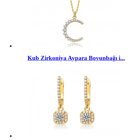
Kub Zirkoniya Aypara Boyunbağı i...