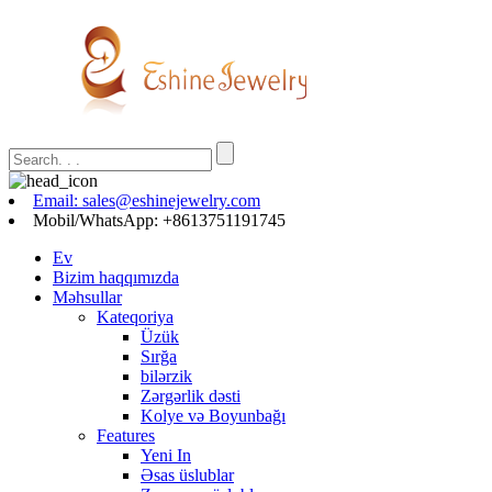
Email: sales@eshinejewelry.com
Mobil/WhatsApp: +8613751191745
Ev
Bizim haqqımızda
Məhsullar
Kateqoriya
Üzük
Sırğa
bilərzik
Zərgərlik dəsti
Kolye və Boyunbağı
Features
Yeni In
Əsas üslublar