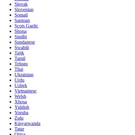
Slovak
Slovenian
Somali
Samoan
Scots Gaelic
Shona
Sindhi
Sundanese
Swahili
Tajik
Tamil
Telugu
Thai
Ukrainian
Urdu
Uzbek
Vietnamese
Welsh
Xhosa
Yiddish
Yoruba
Zulu
Kinyarwanda
Tatar
Oriya