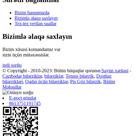
Bizim haqqımızda
Bizimlə əlaqə saxlayın
Tez-tez verilən suallar
Bizimlə əlaqə saxlayın
Bizim xüsusi komandamız var
sizin üçün mütəxəssislər.
indi sorğu
© Copyright - 2010-2023: Bütün hüquqlar qorunur.
Saytın xəritəsi
-
Cazibədar bilərziklər
,
bilərziklər
,
Tennis bilərzik
,
Dostluq
bilərzikləri
,
Qadın üçün bilərziklər
,
Pis Göz bilərzik
,
Bütün
Məhsullar
E-poçt göndər
8613751191745