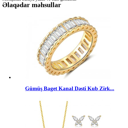
Əlaqədar məhsullar
Gümüş Baget Kanal Dəsti Kub Zirk...