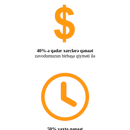
40%-ə qədər xərclərə qənaət
zavodumuzun birbaşa qiyməti ilə
50% vaxta qənaət