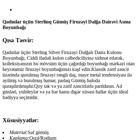
Qadınlar üçün Sterlinq Gümüş Firuzəyi Dalğa Dairəvi Asma
Boyunbağı
Qısa Təsvir:
Qadınlar üçün Sterling Silver Firuzəyi Dalğalı Dairə Kulonu
Boyunbağı, Ciddi ifadəli kulon cəlbediciliyinə xidmət edərək,
kolleksiyanızın bu mövsüm üçün çağırdığı boyunbağı mərkəzi olan
heyrətamiz firuzəyi boyunbağımızı kəşf edin.Klassik zərif zəncir
üzərində qurulmuş firuzəyi rəngli daş, maye metal tendensiyası ilə
əyilmiş və burulmuş hamar, parlaq Gümüş haloda
quraşdırılmışdır.Qoy tək və ya zərif zəncirlərlə parıldasın. Ad
günləri, yubileylər və ya hər hansı digər xüsusi hallar üçün ideal
hədiyyə seçimidir.
Xüsusiyyətlər:
Material:
Saf gümüş
Kaplama:
Qızıl/Rodium