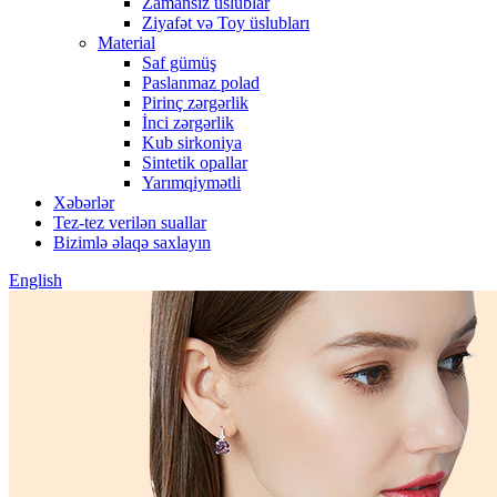
Zamansız üslublar
Ziyafət və Toy üslubları
Material
Saf gümüş
Paslanmaz polad
Pirinç zərgərlik
İnci zərgərlik
Kub sirkoniya
Sintetik opallar
Yarımqiymətli
Xəbərlər
Tez-tez verilən suallar
Bizimlə əlaqə saxlayın
English