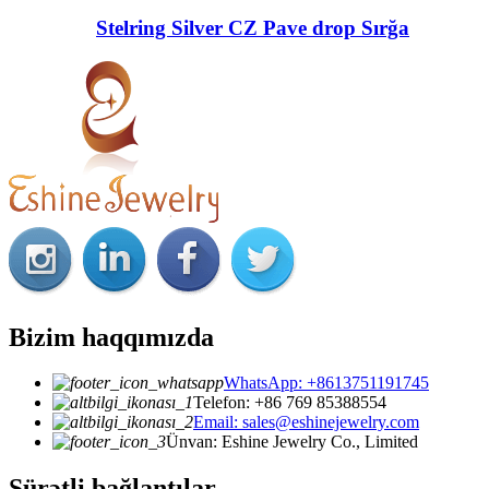
Stelring Silver CZ Pave drop Sırğa
Bizim haqqımızda
WhatsApp: +8613751191745
Telefon: +86 769 85388554
Email: sales@eshinejewelry.com
Ünvan: Eshine Jewelry Co., Limited
Sürətli bağlantılar