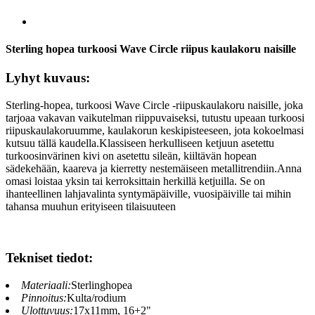
Sterling hopea turkoosi Wave Circle riipus kaulakoru naisille
Lyhyt kuvaus:
Sterling-hopea, turkoosi Wave Circle -riipuskaulakoru naisille, joka
tarjoaa vakavan vaikutelman riippuvaiseksi, tutustu upeaan turkoosi
riipuskaulakoruumme, kaulakorun keskipisteeseen, jota kokoelmasi
kutsuu tällä kaudella.Klassiseen herkulliseen ketjuun asetettu
turkoosinvärinen kivi on asetettu sileän, kiiltävän hopean
sädekehään, kaareva ja kierretty nestemäiseen metallitrendiin.Anna
omasi loistaa yksin tai kerroksittain herkillä ketjuilla. Se on
ihanteellinen lahjavalinta syntymäpäiville, vuosipäiville tai mihin
tahansa muuhun erityiseen tilaisuuteen
Tekniset tiedot:
Materiaali:
Sterlinghopea
Pinnoitus:
Kulta/rodium
Ulottuvuus:
17x11mm, 16+2"