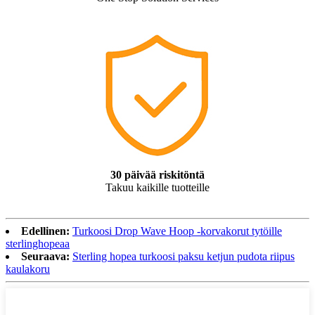
30 päivää riskitöntä
Takuu kaikille tuotteille
Edellinen:
Turkoosi Drop Wave Hoop -korvakorut tytöille
sterlinghopeaa
Seuraava:
Sterling hopea turkoosi paksu ketjun pudota riipus
kaulakoru