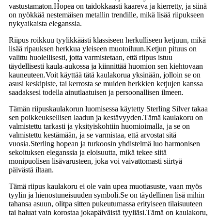
vastustamaton.Hopea on taidokkaasti kaareva ja kierretty, ja siinä
on nyökkää nestemäisen metallin trendille, mikä lisää riipukseen
nykyaikaista eleganssia.
Riipus roikkuu tyylikkäästi klassiseen herkulliseen ketjuun, mikä
lisää ripauksen herkkua yleiseen muotoiluun.Ketjun pituus on
valittu huolellisesti, jotta varmistetaan, että riipus istuu
täydellisesti kaula-aukossa ja kiinnittää huomion sen kiehtovaan
kauneuteen.Voit käyttää tätä kaulakorua yksinään, jolloin se on
asusi keskipiste, tai kerrosta se muiden herkkien ketjujen kanssa
saadaksesi todella ainutlaatuisen ja persoonallisen ilmeen.
Tämän riipuskaulakorun luomisessa käytetty Sterling Silver takaa
sen poikkeuksellisen laadun ja kestävyyden.Tämä kaulakoru on
valmistettu tarkasti ja yksityiskohtiin huomioimalla, ja se on
valmistettu kestämään, ja se varmistaa, että arvostat sitä
vuosia.Sterling hopean ja turkoosin yhdistelmä luo harmonisen
sekoituksen eleganssia ja eloisuutta, mikä tekee siitä
monipuolisen lisävarusteen, joka voi vaivattomasti siirtyä
päivästä iltaan.
Tämä riipus kaulakoru ei ole vain upea muotiasuste, vaan myös
tyylin ja hienostuneisuuden symboli.Se on täydellinen lisä mihin
tahansa asuun, olitpa sitten pukeutumassa erityiseen tilaisuuteen
tai haluat vain korostaa jokapäiväistä tyyliäsi.Tämä on kaulakoru,