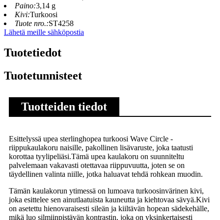
Paino:
3,14 g
Kivi:
Turkoosi
Tuote nro.:
ST4258
Lähetä meille sähköpostia
Tuotetiedot
Tuotetunnisteet
Tuotteiden tiedot
Esittelyssä upea sterlinghopea turkoosi Wave Circle -
riippukaulakoru naisille, pakollinen lisävaruste, joka taatusti
korottaa tyylipeliäsi.Tämä upea kaulakoru on suunniteltu
palvelemaan vakavasti otettavaa riippuvuutta, joten se on
täydellinen valinta niille, jotka haluavat tehdä rohkean muodin.
Tämän kaulakorun ytimessä on lumoava turkoosinvärinen kivi,
joka esittelee sen ainutlaatuista kauneutta ja kiehtovaa sävyä.Kivi
on asetettu hienovaraisesti sileän ja kiiltävän hopean sädekehälle,
mikä luo silmiinpistävän kontrastin, joka on yksinkertaisesti