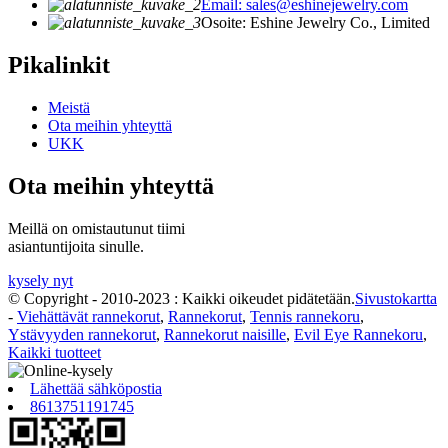
Email: sales@eshinejewelry.com
Osoite: Eshine Jewelry Co., Limited
Pikalinkit
Meistä
Ota meihin yhteyttä
UKK
Ota meihin yhteyttä
Meillä on omistautunut tiimi
asiantuntijoita sinulle.
kysely nyt
© Copyright - 2010-2023 : Kaikki oikeudet pidätetään.
Sivustokartta
-
Viehättävät rannekorut
,
Rannekorut
,
Tennis rannekoru
,
Ystävyyden rannekorut
,
Rannekorut naisille
,
Evil Eye Rannekoru
,
Kaikki tuotteet
Lähettää sähköpostia
8613751191745