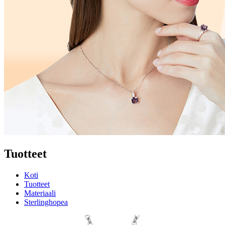
Tuotteet
Koti
Tuotteet
Materiaali
Sterlinghopea