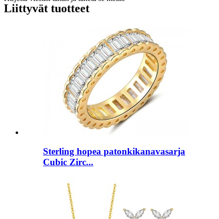
Liittyvät tuotteet
Sterling hopea patonkikanavasarja
Cubic Zirc...