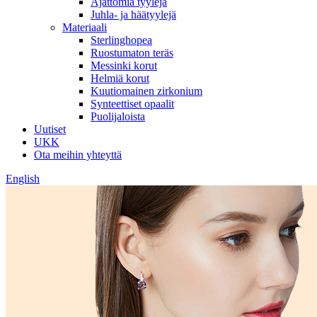
Ajattomia tyylejä
Juhla- ja häätyylejä
Materiaali
Sterlinghopea
Ruostumaton teräs
Messinki korut
Helmiä korut
Kuutiomainen zirkonium
Synteettiset opaalit
Puolijaloista
Uutiset
UKK
Ota meihin yhteyttä
English