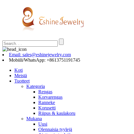
Email: sales@eshinejewelry.com
Mobiili/WhatsApp: +8613751191745
Koti
Meistä
Tuotteet
Kategoria
Rengas
Korvarengas
Ranneke
Korusetti
Riipus & kaulakoru
Mukana
Uusi
Olennaisia ​​tyylejä