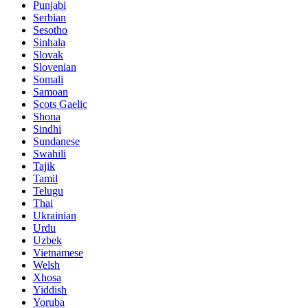
Punjabi
Serbian
Sesotho
Sinhala
Slovak
Slovenian
Somali
Samoan
Scots Gaelic
Shona
Sindhi
Sundanese
Swahili
Tajik
Tamil
Telugu
Thai
Ukrainian
Urdu
Uzbek
Vietnamese
Welsh
Xhosa
Yiddish
Yoruba