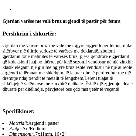
Gjerdan varëse me valë bruz argjendi të pastër për femra
Përshkrim i shkurtër:
Gjerdan me varëse bruz me valë me ngjyrë argjendi për femra, duke
shërbyer një thirrje serioze të varëses me deklaratë, zbuloni
gjerdanin tonë mahnitës të varëses bruz, pjesa qendrore e gjerdanit
që koleksioni juaj po thërret për këtë sezon.I vendosur në një zinxhir
klasik elegant, një gur me ngjyrë bruz është vendosur në një aureolë
argjendi të lëmuar, me shkëlqim, të lakuar dhe të përdredhur me një
dremitje ndaj trendit të metalit të lëngshëm.Lëreni tuajat të
shkëlqejnë vetëm ose me zinxhirë delikate. Është një zgjedhje ideale
dhuratë për ditëlindje, përvjetorë ose çdo rast tjetër të veçantë
Specifikimet:
Materiali:
Argjend i paster
Platja:
Ari/Rodiumi
Dimensioni:
17x11mm, 16+2"