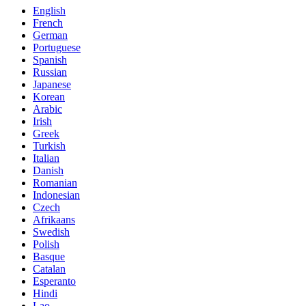
English
French
German
Portuguese
Spanish
Russian
Japanese
Korean
Arabic
Irish
Greek
Turkish
Italian
Danish
Romanian
Indonesian
Czech
Afrikaans
Swedish
Polish
Basque
Catalan
Esperanto
Hindi
Lao