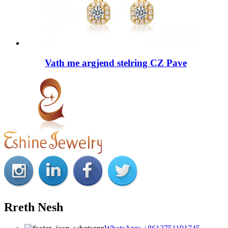
Vath me argjend stelring CZ Pave
Rreth Nesh