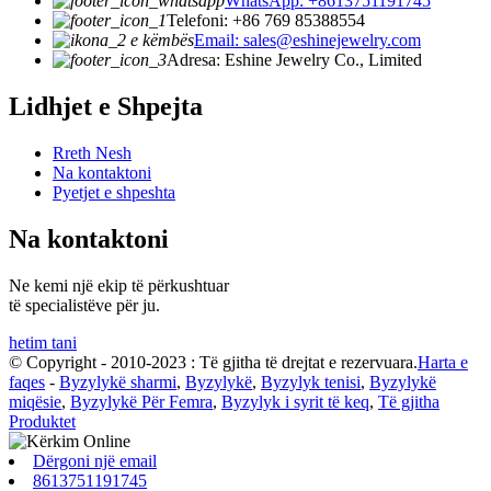
WhatsApp: +8613751191745
Telefoni: +86 769 85388554
Email: sales@eshinejewelry.com
Adresa: Eshine Jewelry Co., Limited
Lidhjet e Shpejta
Rreth Nesh
Na kontaktoni
Pyetjet e shpeshta
Na kontaktoni
Ne kemi një ekip të përkushtuar
të specialistëve për ju.
hetim tani
© Copyright - 2010-2023 : Të gjitha të drejtat e rezervuara.
Harta e
faqes
-
Byzylykë sharmi
,
Byzylykë
,
Byzylyk tenisi
,
Byzylykë
miqësie
,
Byzylykë Për Femra
,
Byzylyk i syrit të keq
,
Të gjitha
Produktet
Dërgoni një email
8613751191745