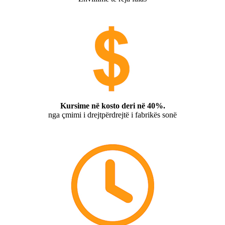
Kursime në kosto deri në 40%.
nga çmimi i drejtpërdrejtë i fabrikës sonë