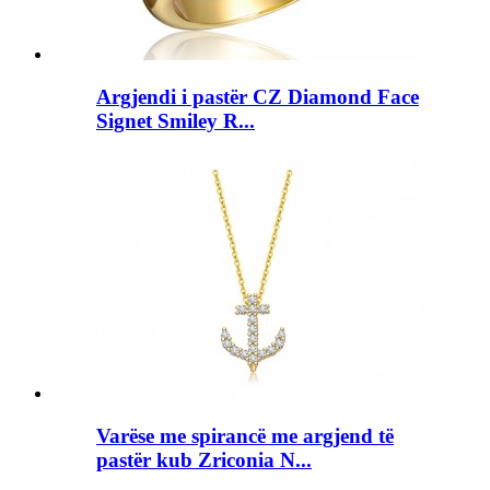
Argjendi i pastër CZ Diamond Face
Signet Smiley R...
Varëse me spirancë me argjend të
pastër kub Zriconia N...