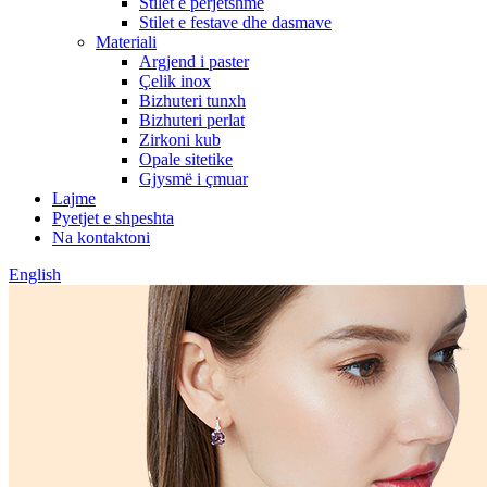
Stilet e përjetshme
Stilet e festave dhe dasmave
Materiali
Argjend i paster
Çelik inox
Bizhuteri tunxh
Bizhuteri perlat
Zirkoni kub
Opale sitetike
Gjysmë i çmuar
Lajme
Pyetjet e shpeshta
Na kontaktoni
English