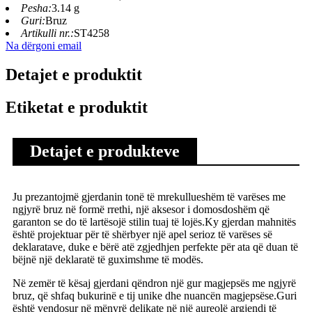
Pesha:
3.14 g
Guri:
Bruz
Artikulli nr.:
ST4258
Na dërgoni email
Detajet e produktit
Etiketat e produktit
Detajet e produkteve
Ju prezantojmë gjerdanin tonë të mrekullueshëm të varëses me
ngjyrë bruz në formë rrethi, një aksesor i domosdoshëm që
garanton se do të lartësojë stilin tuaj të lojës.Ky gjerdan mahnitës
është projektuar për të shërbyer një apel serioz të varëses së
deklaratave, duke e bërë atë zgjedhjen perfekte për ata që duan të
bëjnë një deklaratë të guximshme të modës.
Në zemër të kësaj gjerdani qëndron një gur magjepsës me ngjyrë
bruz, që shfaq bukurinë e tij unike dhe nuancën magjepsëse.Guri
është vendosur në mënyrë delikate në një aureolë argjendi të