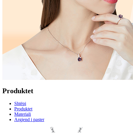
Produktet
Shtëpi
Produktet
Materiali
Argjend i paster