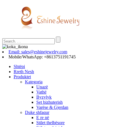
Email: sales@eshinejewelry.com
Mobile/WhatsApp: +8613751191745
Shtëpi
Rreth Nesh
Produktet
Kategoria
Unazë
Vathë
Byzylyk
Set bizhuterish
Varëse & Gjerdan
Duke shfaqur
E re në
Stilet thelbësore