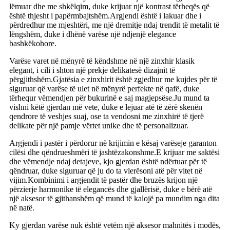
lëmuar dhe me shkëlqim, duke krijuar një kontrast tërheqës që
është thjesht i papërmbajtshëm.Argjendi është i lakuar dhe i
përdredhur me mjeshtëri, me një dremitje ndaj trendit të metalit të
lëngshëm, duke i dhënë varëse një ndjenjë elegance
bashkëkohore.
Varëse varet në mënyrë të këndshme në një zinxhir klasik
elegant, i cili i shton një prekje delikatesë dizajnit të
përgjithshëm.Gjatësia e zinxhirit është zgjedhur me kujdes për të
siguruar që varëse të ulet në mënyrë perfekte në qafë, duke
tërhequr vëmendjen për bukurinë e saj magjepsëse.Ju mund ta
vishni këtë gjerdan më vete, duke e lejuar atë të zërë skenën
qendrore të veshjes suaj, ose ta vendosni me zinxhirë të tjerë
delikate për një pamje vërtet unike dhe të personalizuar.
Argjendi i pastër i përdorur në krijimin e kësaj varëseje garanton
cilësi dhe qëndrueshmëri të jashtëzakonshme.E krijuar me saktësi
dhe vëmendje ndaj detajeve, kjo gjerdan është ndërtuar për të
qëndruar, duke siguruar që ju do ta vlerësoni atë për vitet në
vijim.Kombinimi i argjendit të pastër dhe bruzës krijon një
përzierje harmonike të elegancës dhe gjallërisë, duke e bërë atë
një aksesor të gjithanshëm që mund të kalojë pa mundim nga dita
në natë.
Ky gjerdan varëse nuk është vetëm një aksesor mahnitës i modës,