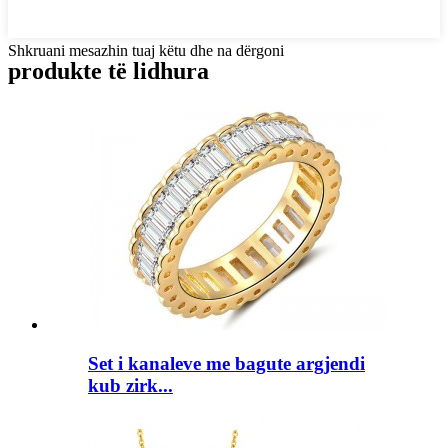
Shkruani mesazhin tuaj këtu dhe na dërgoni
produkte të lidhura
Set i kanaleve me bagute argjendi
kub zirk...