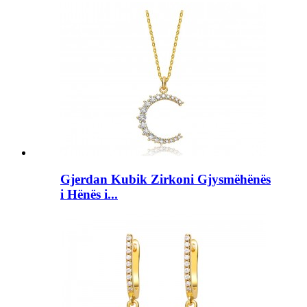
Gjerdan Kubik Zirkoni Gjysmëhënës
i Hënës i...