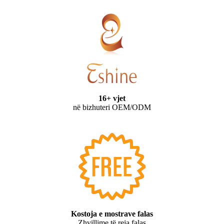
16+ vjet
në bizhuteri OEM/ODM
Kostoja e mostrave falas
Zhvillime të reja falas