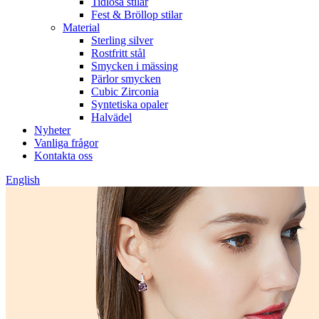
Tidlösa stilar
Fest & Bröllop stilar
Material
Sterling silver
Rostfritt stål
Smycken i mässing
Pärlor smycken
Cubic Zirconia
Syntetiska opaler
Halvädel
Nyheter
Vanliga frågor
Kontakta oss
English