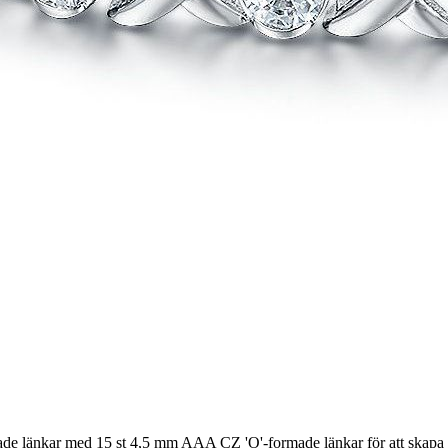
de länkar med 15 st 4,5 mm AAA CZ 'O'-formade länkar för att skapa en