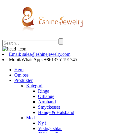
Email: sales@eshinejewelry.com
Mobil/WhatsApp: +8613751191745
Hem
Om oss
Produkter
Kategori
Ringa
Örhänge
Armband
Smyckesset
Hänge & Halsband
Med
Ny i
Viktiga stilar