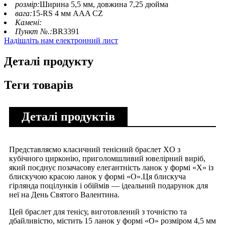
розмір:
Ширина 5,5 мм, довжина 7,25 дюйма
вага:
15-RS 4 мм AAA CZ
Камені:
Пункт №.:
BR3391
Надішліть нам електронний лист
Деталі продукту
Теги товарів
Деталі продуктів
Представляємо класичний тенісний браслет XO з
кубічного цирконію, приголомшливий ювелірний виріб,
який поєднує позачасову елегантність ланок у формі «X» із
блискучою красою ланок у формі «O».Ця блискуча
гірлянда поцілунків і обіймів — ідеальний подарунок для
неї на День Святого Валентина.
Цей браслет для тенісу, виготовлений з точністю та
дбайливістю, містить 15 ланок у формі «О» розміром 4,5 мм