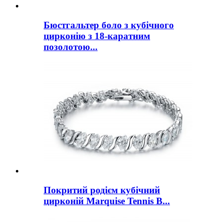
Бюстгальтер боло з кубічного
цирконію з 18-каратним
позолотою...
Покритий родієм кубічний
цирконій Marquise Tennis B...