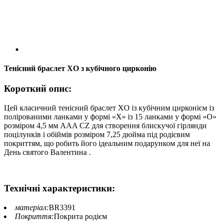
Тенісний браслет XO з кубічного цирконію
Короткий опис:
Цей класичний тенісний браслет XO із кубічним цирконієм із
полірованими ланками у формі «Х» із 15 ланками у формі «О»
розміром 4,5 мм AAA CZ для створення блискучої гірлянди
поцілунків і обіймів розміром 7,25 дюйма під родієвим
покриттям, що робить його ідеальним подарунком для неї на
День святого Валентина .
Технічні характеристики:
матеріал:
BR3391
Покриття:
Покрита родієм