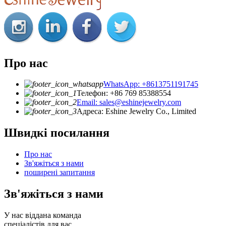
Про нас
WhatsApp: +8613751191745
Телефон: +86 769 85388554
Email: sales@eshinejewelry.com
Адреса: Eshine Jewelry Co., Limited
Швидкі посилання
Про нас
Зв'яжіться з нами
поширені запитання
Зв'яжіться з нами
У нас віддана команда
спеціалістів для вас.