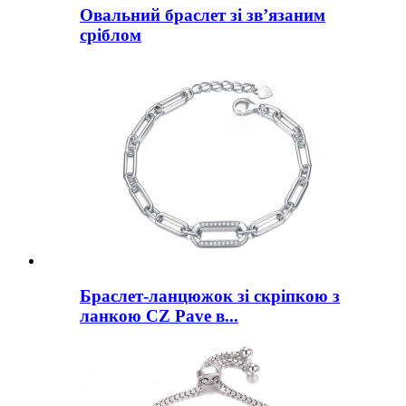
Овальний браслет зі зв’язаним
сріблом
Браслет-ланцюжок зі скріпкою з
ланкою CZ Pave в...