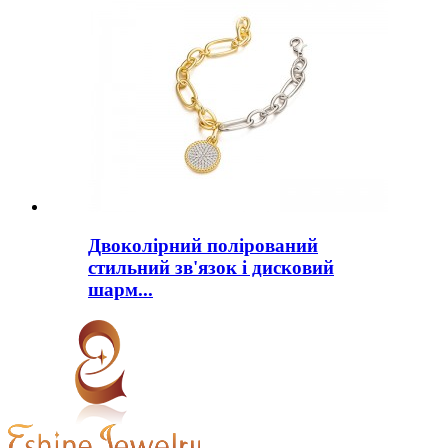
Двоколірний полірований
стильний зв'язок і дисковий
шарм...