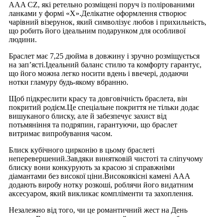
AAA CZ, які ретельно розміщені поруч із полірованими
ланками у формі «Х».Делікатне оформлення створює
чарівний візерунок, який символізує любов і прихильність,
що робить його ідеальним подарунком для особливої ​​
людини.
Браслет має 7,25 дюйма в довжину і зручно розміщується
на зап’ясті.Ідеальний баланс стилю та комфорту гарантує,
що його можна легко носити вдень і ввечері, додаючи
нотки гламуру будь-якому вбранню.
Щоб підкреслити красу та довговічність браслета, він
покритий родієм.Це спеціальне покриття не тільки додає
вишуканого блиску, але й забезпечує захист від
потьмяніння та подряпин, гарантуючи, що браслет
витримає випробування часом.
Блиск кубічного цирконію в цьому браслеті
неперевершений.Завдяки винятковій чистоті та сліпучому
блиску вони конкурують за красою зі справжніми
діамантами без високої ціни.Високоякісні камені ААА
додають виробу нотку розкоші, роблячи його видатним
аксесуаром, який викликає компліменти та захоплення.
Незалежно від того, чи це романтичний жест на День