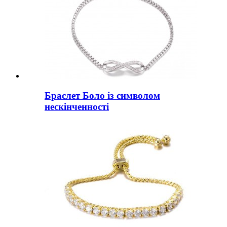
Браслет Боло із символом
нескінченності