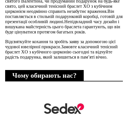
святого Валентина, чи продуманий подарунок на будь-яке
свято, цей класичний тенісний браслет XO з кубічним
цирконієм неодмінно справить незабутнє враження.Він
поставляється в стильній подарунковій коробці, готовій для
презентації особливій людині.Непідвладний часу дизайн і
вишукана майстерність цього браслета гарантують, що він
буде цінуватися протягом багатьох років.
Відсвяткуйте кохання та зробіть заяву за допомогою цієї
чудової ювелірної прикраси.Замовте класичний тенісний
браслет XO з кубічного цирконію сьогодні та відчуйте
радість подарунка, який залишиться в пам’яті вічно.
Чому обирають нас?