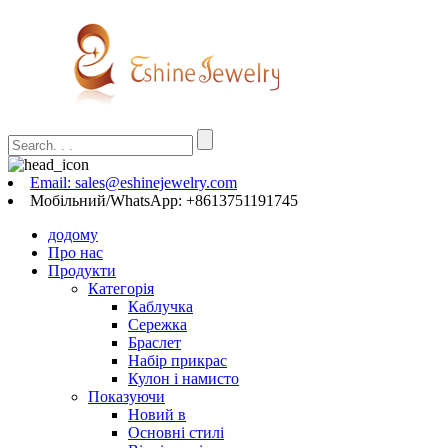
Email: sales@eshinejewelry.com
Мобільний/WhatsApp: +8613751191745
додому
Про нас
Продукти
Категорія
Каблучка
Сережка
Браслет
Набір прикрас
Кулон і намисто
Показуючи
Новий в
Основні стилі