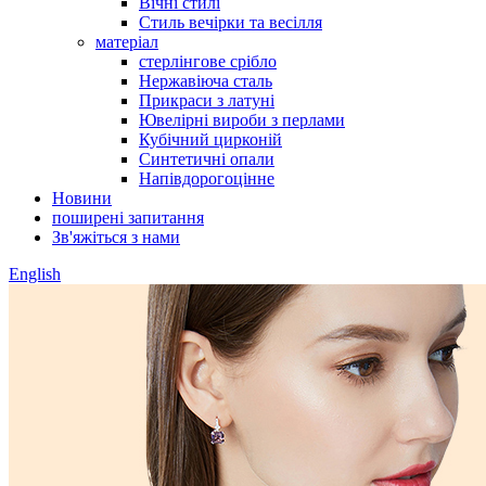
Вічні стилі
Стиль вечірки та весілля
матеріал
стерлінгове срібло
Нержавіюча сталь
Прикраси з латуні
Ювелірні вироби з перлами
Кубічний цирконій
Синтетичні опали
Напівдорогоцінне
Новини
поширені запитання
Зв'яжіться з нами
English