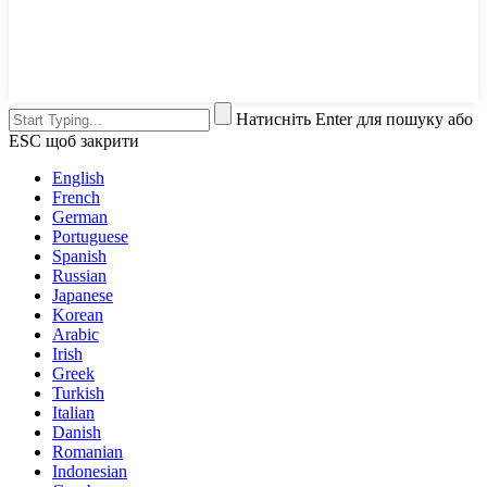
Натисніть Enter для пошуку або
ESC щоб закрити
English
French
German
Portuguese
Spanish
Russian
Japanese
Korean
Arabic
Irish
Greek
Turkish
Italian
Danish
Romanian
Indonesian