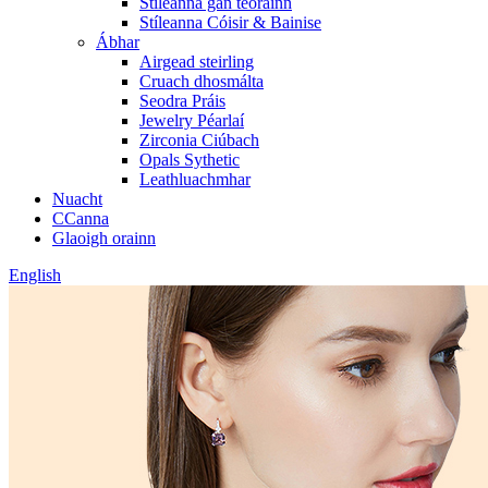
Stíleanna gan teorainn
Stíleanna Cóisir & Bainise
Ábhar
Airgead steirling
Cruach dhosmálta
Seodra Práis
Jewelry Péarlaí
Zirconia Ciúbach
Opals Sythetic
Leathluachmhar
Nuacht
CCanna
Glaoigh orainn
English