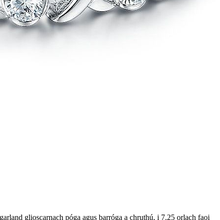
rland glioscarnach póga agus barróga a chruthú, i 7.25 orlach faoi