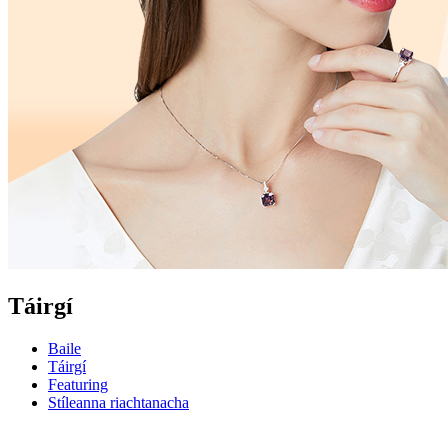
Táirgí
Baile
Táirgí
Featuring
Stíleanna riachtanacha