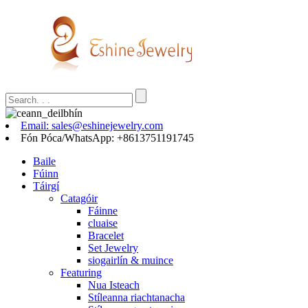
Email: sales@eshinejewelry.com
Fón Póca/WhatsApp: +8613751191745
Baile
Fúinn
Táirgí
Catagóir
Fáinne
cluaise
Bracelet
Set Jewelry
siogairlín & muince
Featuring
Nua Isteach
Stíleanna riachtanacha