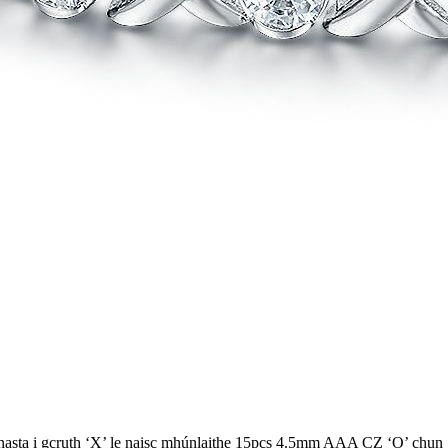
nasta i gcruth ‘X’ le naisc mhúnlaithe 15pcs 4.5mm AAA CZ ‘O’ chun ga