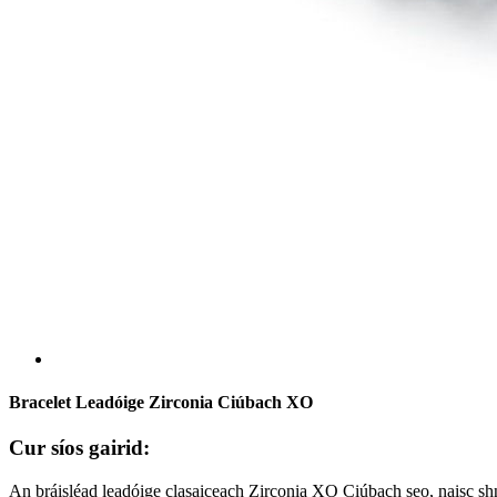
Bracelet Leadóige Zirconia Ciúbach XO
Cur síos gairid:
An bráisléad leadóige clasaiceach Zirconia XO Ciúbach seo, naisc sh