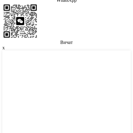
WhatsApp
Вичат
x