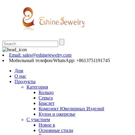
Email: sales@eshinejewelry.com
Мобильный телефон/WhatsApp: +8613751191745
Дом
О нас
Продукты
Категория
Кольцо
Серьга
Браслет
Комплект Ювелирных Изделий
Кулон и ожерелье
С участием
Новое в
Основные стили