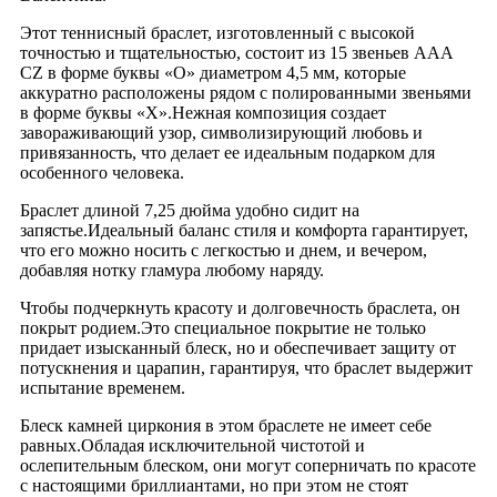
Этот теннисный браслет, изготовленный с высокой
точностью и тщательностью, состоит из 15 звеньев AAA
CZ в форме буквы «О» диаметром 4,5 мм, которые
аккуратно расположены рядом с полированными звеньями
в форме буквы «X».Нежная композиция создает
завораживающий узор, символизирующий любовь и
привязанность, что делает ее идеальным подарком для
особенного человека.
Браслет длиной 7,25 дюйма удобно сидит на
запястье.Идеальный баланс стиля и комфорта гарантирует,
что его можно носить с легкостью и днем, и вечером,
добавляя нотку гламура любому наряду.
Чтобы подчеркнуть красоту и долговечность браслета, он
покрыт родием.Это специальное покрытие не только
придает изысканный блеск, но и обеспечивает защиту от
потускнения и царапин, гарантируя, что браслет выдержит
испытание временем.
Блеск камней циркония в этом браслете не имеет себе
равных.Обладая исключительной чистотой и
ослепительным блеском, они могут соперничать по красоте
с настоящими бриллиантами, но при этом не стоят