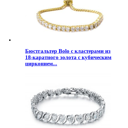
Бюстгальтер Bolo с кластерами из
18-каратного золота с кубическим
цирконием...