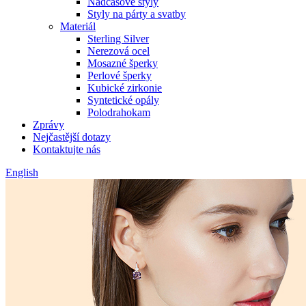
Nadčasové styly
Styly na párty a svatby
Materiál
Sterling Silver
Nerezová ocel
Mosazné šperky
Perlové šperky
Kubické zirkonie
Syntetické opály
Polodrahokam
Zprávy
Nejčastější dotazy
Kontaktujte nás
English