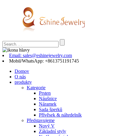
Email: sales@eshinejewelry.com
Mobil/WhatsApp: +8613751191745
Domov
O nás
produkty
Kategorie
Prsten
Náušnice
Náramek
Sada šperků
Přívěsek & náhrdelník
Představujeme
Nový V
Základní styly