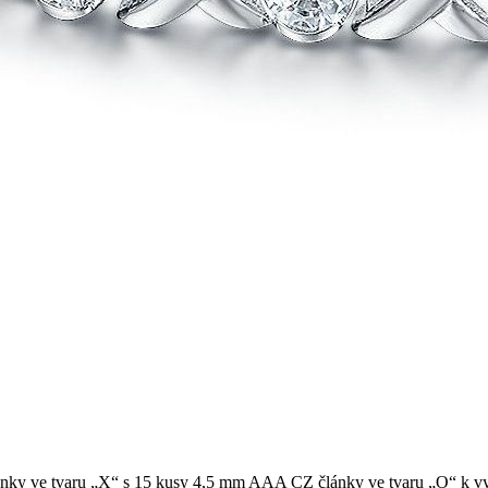
nky ve tvaru „X“ s 15 kusy 4,5 mm AAA CZ články ve tvaru „O“ k vytvo