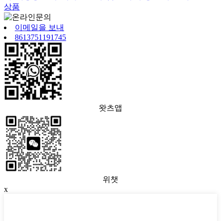
상품
이메일을 보내
8613751191745
왓츠앱
위챗
x