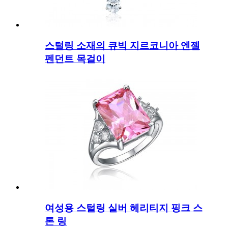
스털링 소재의 큐빅 지르코니아 엔젤
펜던트 목걸이
여성용 스털링 실버 헤리티지 핑크 스
톤 링