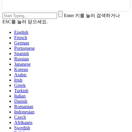
Enter 키를 눌러 검색하거나
ESC를 눌러 닫으세요.
English
French
German
Portuguese
Spanish
Russian
Japanese
Korean
Arabic
Irish
Greek
Turkish
Italian
Danish
Romanian
Indonesian
Czech
Afrikaans
Swedish