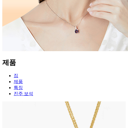
제품
집
제품
특징
진주 보석