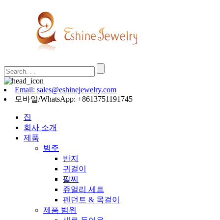
Email: sales@eshinejewelry.com
모바일/WhatsApp: +8613751191745
집
회사 소개
제품
범주
반지
귀걸이
팔찌
쥬얼리 세트
펜던트 & 목걸이
제품 범위