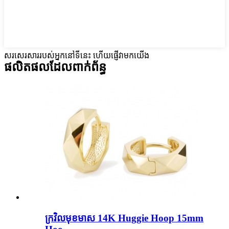
សរសេរសាររបស់អ្នកនៅទីនេះ ហើយផ្ញើវាមកយើង
ផលិតផលដែលពាក់ព័ន្ធ
ក្រវិល​មុខ​មាស 14K Huggie Hoop 15mm