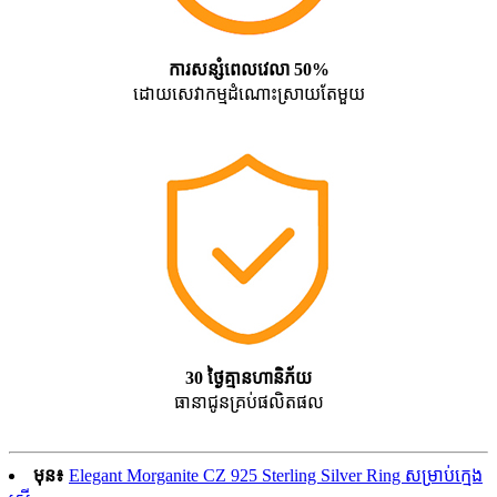
ការសន្សំពេលវេលា 50%
ដោយសេវាកម្មដំណោះស្រាយតែមួយ
30 ថ្ងៃគ្មានហានិភ័យ
ធានាជូនគ្រប់ផលិតផល
មុន៖
Elegant Morganite CZ 925 Sterling Silver Ring សម្រាប់ក្មេង