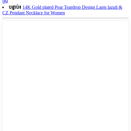
ស្រី
បន្ទាប់៖
14K Gold plated Pear Teardrop Design Lapis lazuli &
CZ Pendant Necklace for Women