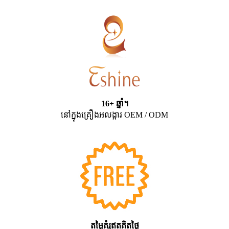
16+ ឆ្នាំ។
នៅក្នុងគ្រឿងអលង្ការ OEM / ODM
តម្លៃគំរូឥតគិតថ្លៃ