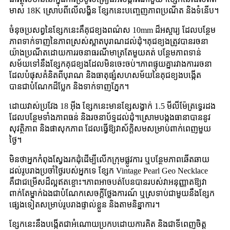
មាស 18K ស្រោបពីលើលង្ហិន ខ្សែកនេះបញ្ចេញភាពប្រណីត និងទំនើប។
ចំនុចប្រសព្វនៃខ្សែកនេះគឺគុជខ្យងពណ៌ស 10mm ដ៏អស្ចារ្យ ដែលបន្ថែម
ភាពទាក់ទាញនៃភាពស្រស់ស្អាតបុរាណដល់ដុំ។គុជខ្យងត្រូវបានរចនា
យ៉ាងប្រណីតដោយការរចនាធរណីមាត្រតែមួយគត់ បន្ថែមភាពទាន់
សម័យទៅនឹងខ្សែកគុជខ្យងដែលមិនចេះចប់។ភាពផ្ទុយគ្នារវាងការរចនា
ដែលបំផុសគំនិតពីបុរាណ និងធាតុផ្សំសហសម័យនៃគុជខ្យងបង្កើត
បានជាបំណែកដ៏ប្លែក និងទាក់ទាញភ្នែក។
ដោយវាស់ប្រវែង 18 អ៊ីង ខ្សែកនេះមានខ្សែសង្វាក់ 1.5 មីលីម៉ែត្រទ្វេរដង
ដែលបន្ថែមទាំងភាពធន់ និងរចនាប័ទ្មដល់ដុំ។ស្រោមបង្កងធានាបាននូវ
សុវត្ថិភាព និងផាសុកភាព ដែលធ្វើឱ្យវាស័ក្តិសមសម្រាប់ពាក់ពេញមួយ
ថ្ងៃ។
មិនថាអ្នកកំពុងស្វែងរកដុំដើម្បីលើកក្រុមផ្លូវការ ឬបន្ថែមភាពឆើតឆាយ
ដល់រូបរាងប្រចាំថ្ងៃរបស់អ្នកទេ ខ្សែក Vintage Pearl Geo Necklace
គឺជាជម្រើសដ៏ល្អឥតខ្ចោះ។ភាពអាចបត់បែនបានរបស់វាអនុញ្ញាតឱ្យវា
ពាក់តែម្នាក់ឯងជាបំណែកសេចក្តីថ្លែងការណ៍ ឬស្រទាប់ជាមួយនឹងខ្សែក
ផ្សេងទៀតសម្រាប់រូបរាងផ្ទាល់ខ្លួន និងតាមនិន្នាការ។
ខ្សែកនេះនឹងបង្កើតជាអំណោយប្រកបដោយការគិត និងជាទីពេញចិត្ត