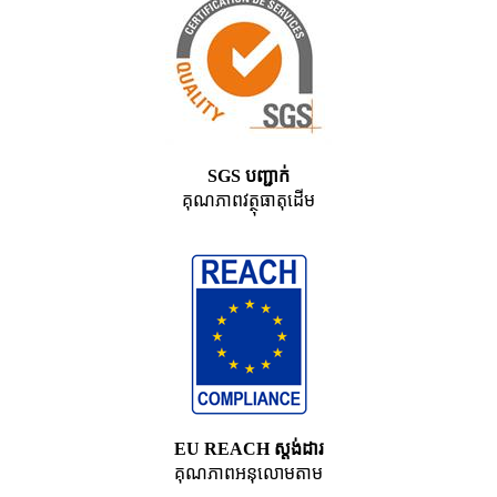
SGS បញ្ជាក់
គុណភាពវត្ថុធាតុដើម
EU REACH ស្តង់ដារ
គុណភាពអនុលោមតាម