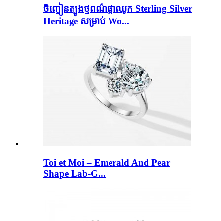
ចិញ្ចៀនត្បូងថ្មពណ៌ផ្កាឈូក Sterling Silver
Heritage សម្រាប់ Wo...
Toi et Moi – Emerald And Pear
Shape Lab-G...