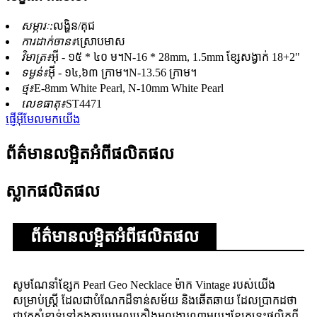
សម្ភារៈ:
លង្ហិន/គុជ
ការដាក់ចាន៖
ស្រោបមាស
វិមាត្រ៖
អ៊ី - ១៥ * ៤០ ម។N-16 * 28mm, 1.5mm ខ្សែសង្វាក់ 18+2"
ទម្ងន់៖
អ៊ី - ១៤,៦៣ ក្រាម។N-13.56 ក្រាម។
ថ្ម៖
E-8mm White Pearl, N-10mm White Pearl
លេខធាតុ៖
ST4471
ផ្ញើអ៊ីមែលមកយើង
ព័ត៌មានលម្អិតអំពីផលិតផល
ស្លាកផលិតផល
ព័ត៌មានលម្អិតអំពីផលិតផល
សូមណែនាំខ្សែក Pearl Geo Necklace ម៉ាក Vintage របស់យើង
សម្រាប់ស្ត្រី ដែលជាបំណែកដ៏ទាន់សម័យ និងឆើតឆាយ ដែលប្រាកដថា
ជាវត្ថុសំខាន់នៅក្នុងការប្រមូលគ្រឿងអលង្ការណាមួយ។ខ្សែកនេះផលិតពី