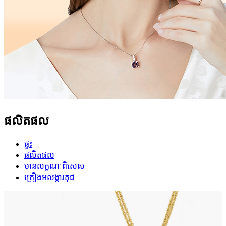
ផលិតផល
ផ្ទះ
ផលិតផល
មានលក្ខណៈពិសេស
គ្រឿងអលង្ការគុជ