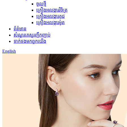
ចូលថ្មី
គ្រឿងអលង្ការវិចិត្រ
គ្រឿងអលង្ការគុជ
គ្រឿងអលង្ការម៉ូត
ព័ត៌មាន
សំណួរគេសួរញឹកញាប់
ទាក់ទង​មក​ពួក​យើង
English