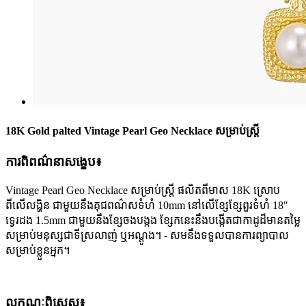
18K Gold palted Vintage Pearl Geo Necklace សម្រាប់ស្ត្រី
ការពិពណ៌នាសង្ខេប៖
Vintage Pearl Geo Necklace សម្រាប់ស្ត្រី ផលិតពីមាស 18K ស្រោប
ពីលើលង្ហិន ជាមួយនឹងគុជពណ៌សទំហំ 10mm នៅលើខ្សែខ្សែពួរទំហំ 18"
ទ្វេរដង 1.5mm ជាមួយនឹងខ្សែចងបង្កង ខ្សែកនេះនឹងបង្កើតជាកាដូដ៏មានតម្លៃ
សម្រាប់មនុស្សជាទីស្រលាញ់ ឬអណ្តូង។ - សមនឹងទទួលបានការព្យាបាល
សម្រាប់ខ្លួនអ្នក។
លក្ខណៈ​ពិសេស៖