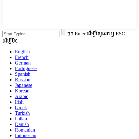
ចុច Enter ដើម្បីស្វែងរក ឬ ESC
ដើម្បីបិទ
English
French
German
Portuguese
Spanish
Russian
Japanese
Korean
Arabic
Irish
Greek
Turkish
Italian
Danish
Romanian
Indonesian