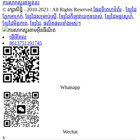
ការសាកសួរឥឡូវនេះ
© រក្សាសិទ្ធិ - 2010-2023 : All Rights Reserved.
ផែនទីគេហទំព័រ
-
ខ្សែដៃ
ភ្នែកអាក្រក់
,
ខ្សែដៃសម្រាប់ស្ត្រី
,
ខ្សែដៃកីឡាវាយកូនបាល់
,
ខ្សែដៃមន្តស្នេហ៍
,
ខ្សែដៃមិត្តភាព
,
ខ្សែដៃ
,
ផលិតផលទាំងអស់។
ផ្ញើអ៊ីមែល
8613751191745
Whatsapp
Wechat
x