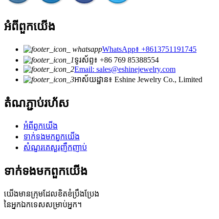
អំពី​ពួក​យើង
WhatsApp៖ +8613751191745
ទូរស័ព្ទ៖ +86 769 85388554
Email: sales@eshinejewelry.com
អាស័យដ្ឋាន៖ Eshine Jewelry Co., Limited
តំណ​ភ្ជាប់​រហ័ស
អំពី​ពួក​យើង
ទាក់ទង​មក​ពួក​យើង
សំណួរគេសួរញឹកញាប់
ទាក់ទង​មក​ពួក​យើង
យើងមានក្រុមដែលខិតខំប្រឹងប្រែង
នៃអ្នកឯកទេសសម្រាប់អ្នក។