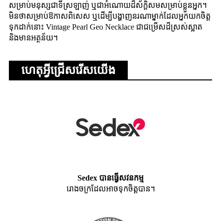
សម្រាប់មនុស្សជាទីស្រឡាញ់ ឬជាអំណោយដ៏ស័ក្តិសមសម្រាប់ខ្លួនអ្នក។
មិន​ថា​សម្រាប់​ឱកាស​ពិសេស ឬ​ដើម្បី​បង្ហាញ​នរណា​ម្នាក់​ដែល​អ្នក​យក​ចិត្ត​
ទុក​ដាក់​នោះ Vintage Pearl Geo Necklace ជា​ជម្រើស​ដ៏​ស្រស់​ស្អាត
និង​មាន​អត្ថន័យ។
ហេតុអ្វីជ្រើសរើសយើង
Sedex បានធ្វើសវនកម្ម
រោងចក្រដែលអាចទុកចិត្តបាន។