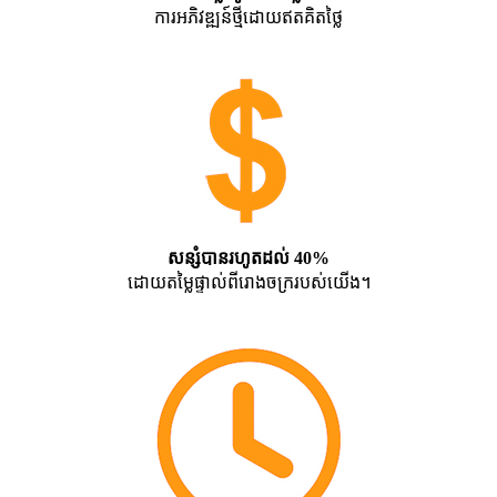
ការអភិវឌ្ឍន៍ថ្មីដោយឥតគិតថ្លៃ
សន្សំបានរហូតដល់ 40%
ដោយតម្លៃផ្ទាល់ពីរោងចក្ររបស់យើង។