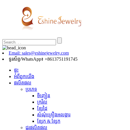
Email: sales@eshinejewelry.com
ទូរស័ព្ទ/WhatsApp៖ +8613751191745
ផ្ទះ
អំពី​ពួក​យើង
ផលិតផល
ប្រភេទ
ចិញ្ចៀន
ក្រវិល
ខ្សែដៃ
សំណុំគ្រឿងអលង្ការ
ខ្សែក & ខ្សែក
ជួរផលិតផល