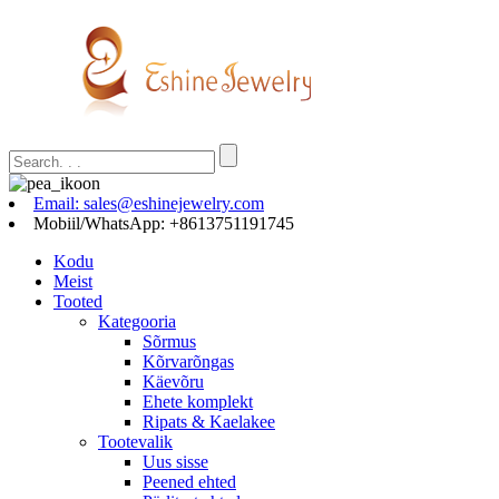
Email: sales@eshinejewelry.com
Mobiil/WhatsApp: +8613751191745
Kodu
Meist
Tooted
Kategooria
Sõrmus
Kõrvarõngas
Käevõru
Ehete komplekt
Ripats & Kaelakee
Tootevalik
Uus sisse
Peened ehted