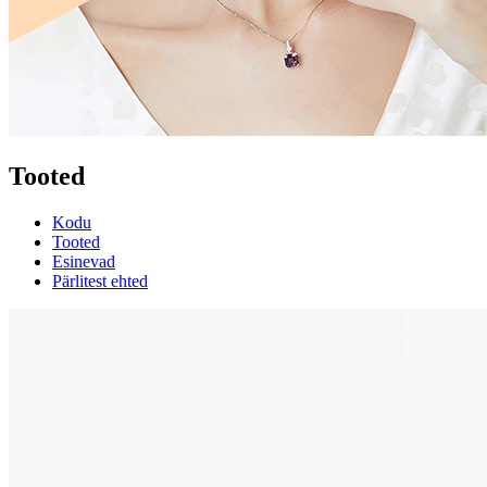
Tooted
Kodu
Tooted
Esinevad
Pärlitest ehted