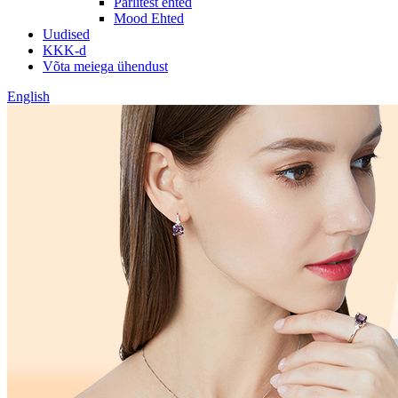
Pärlitest ehted
Mood Ehted
Uudised
KKK-d
Võta meiega ühendust
English