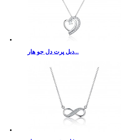
ڊبل پرت دل جو هار...