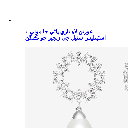
عورتن لاءِ تازي پاڻي جا موتي ۽
اسٽينلیس سٹیل جي زنجير جو ڪنگڻ