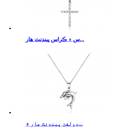
س ۾ ڪراس پينڊنٽ هار...
ڊولفن پينڊنٽ هار ۾...