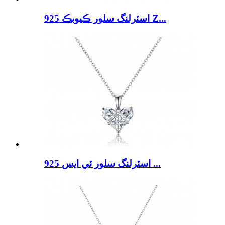
925 اسٽرلنگ سلور ڪيوبڪ Z...
925 اسٽرلنگ سلور ٽي ايس ...