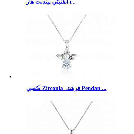
انفنيٽي پينڊنٽ هار i...
ڪعبي Zirconia فرشتہ Pendan ...