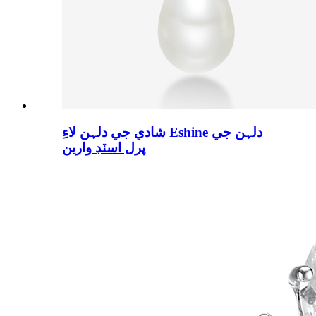
شادي جي دلہن لاءِ Eshine دلہن جي
پرل اسٽڊ وارين