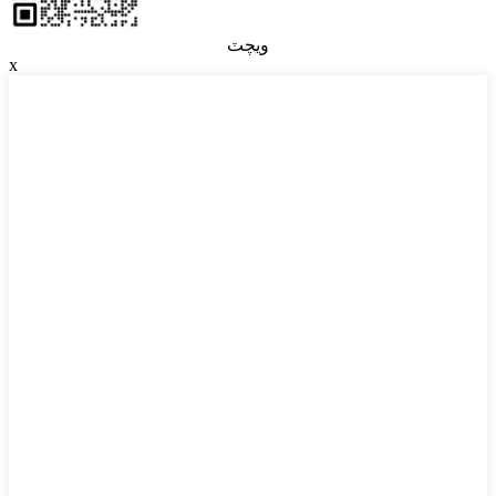
ويچٽ
x