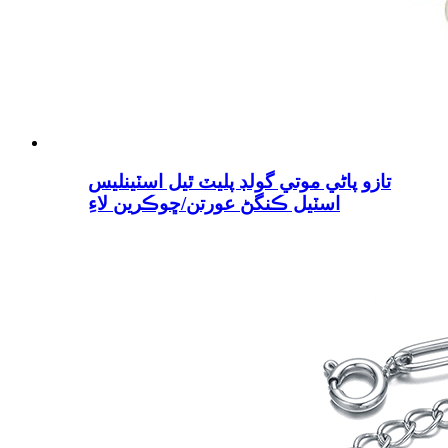
تازو پاڻي موتي گولڊ پليٽ ٿيل اسٽينلیس
اسٽيل ڪنگڻ عورتن/ڇوڪرين لاءِ