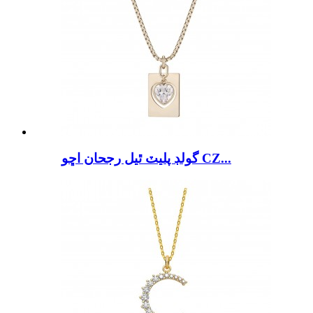
گولڊ پليٽ ٿيل رجحان اڇو CZ...