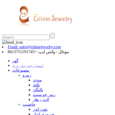
Email: sales@eshinejewelry.com
موبائل / واٽس ايپ: +8613751191745
گهر
اسان جي باري ۾
مصنوعات
زمرو
منڊي
ڪنڌ
ڪنگڻ
زيور جو سيٽ
لاٽ ۽ هار
خاصيت
نئون اندر
ضروري انداز