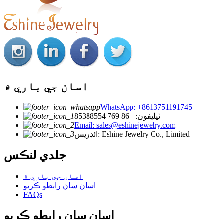
اسان جي باري ۾
WhatsApp: +8613751191745
ٽيليفون: +86 769 85388554
Email: sales@eshinejewelry.com
ائڊريس: Eshine Jewelry Co., Limited
جلدي لنڪس
اسان جي باري ۾
اسان سان رابطو ڪريو
FAQs
اسان سان رابطو ڪريو