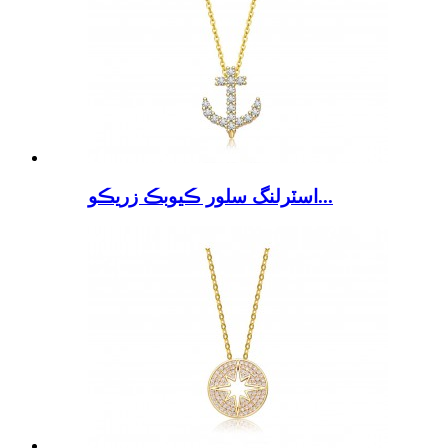
اسٽرلنگ سلور ڪيوبڪ زريڪو...