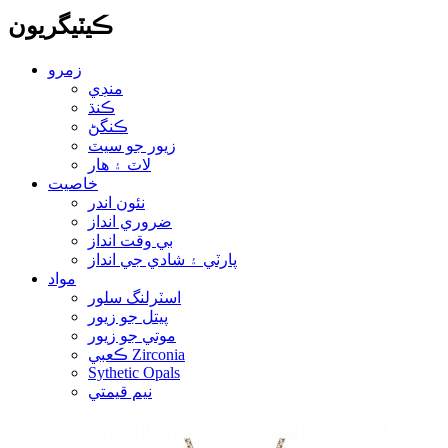
ڪيٽيگريون
زمرو
منڊي
ڪنڌ
ڪنگڻ
زيور جو سيٽ
لاٽ ۽ هار
خاصيت
نئون اندر
ضروري انداز
بي وقت انداز
پارٽي ۽ شادي جي انداز
مواد
اسٽرلنگ سلور
پيتل جو زيور
موتي جو زيور
ڪعبي Zirconia
Sythetic Opals
نيم قيمتي