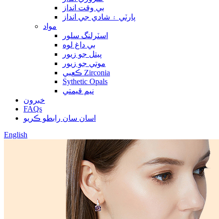
بي وقت انداز
پارٽي ۽ شادي جي انداز
مواد
اسٽرلنگ سلور
بي داغ لوه
پيتل جو زيور
موتي جو زيور
ڪعبي Zirconia
Sythetic Opals
نيم قيمتي
خبرون
FAQs
اسان سان رابطو ڪريو
English