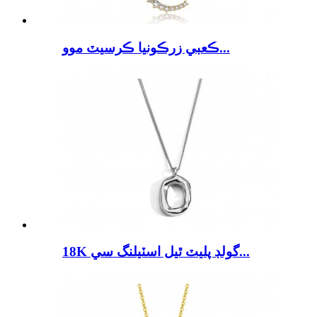
ڪعبي زرڪونيا ڪرسيٽ موو...
18K گولڊ پليٽ ٿيل اسٽيلنگ سي...