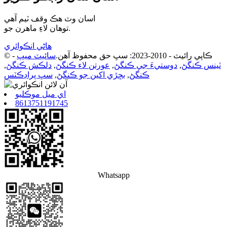
اسان وٽ هڪ وقف ٽيم آهي
توهان لاءِ ماهرن جو.
هاڻي انڪوائري
© ڪاپي رائيٽ - 2010-2023: سڀ حق محفوظ آهن.
سائيٽ ميپ
-
ٽينس ڪنگڻ
,
دوستيءَ جي ڪنگڻ
,
عورتن لاء ڪنگڻ
,
دلڪش ڪنگڻ
,
ڪنگڻ
,
بڇڙي اکين جو ڪنگڻ
,
سڀ پراڊڪٽس
اي ميل موڪليو
8613751191745
Whatsapp