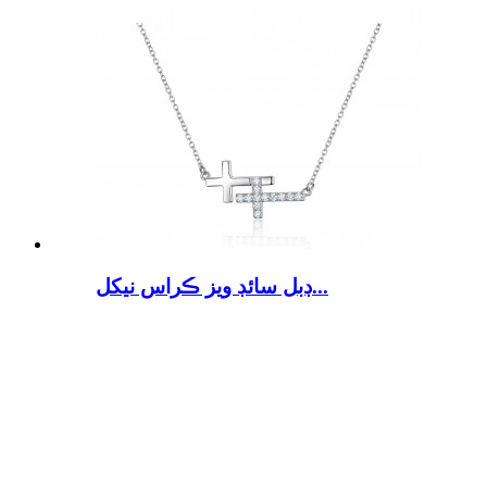
ڊبل سائڊ ويز ڪراس نيکل...