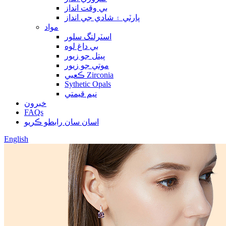
بي وقت انداز
پارٽي ۽ شادي جي انداز
مواد
اسٽرلنگ سلور
بي داغ لوه
پيتل جو زيور
موتي جو زيور
ڪعبي Zirconia
Sythetic Opals
نيم قيمتي
خبرون
FAQs
اسان سان رابطو ڪريو
English