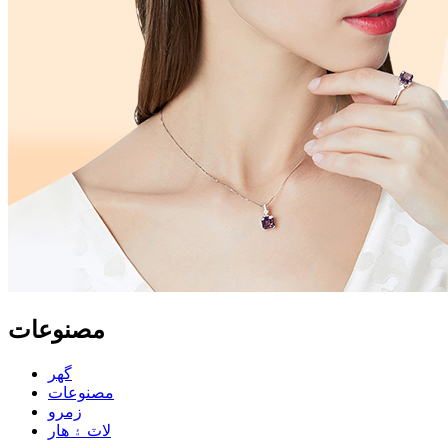
مصنوعات
گهر
مصنوعات
زمرو
لاٽ ۽ هار