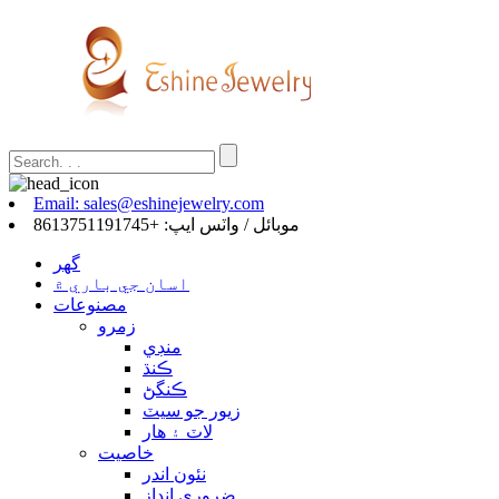
Email: sales@eshinejewelry.com
موبائل / واٽس ايپ: +8613751191745
گهر
اسان جي باري ۾
مصنوعات
زمرو
منڊي
ڪنڌ
ڪنگڻ
زيور جو سيٽ
لاٽ ۽ هار
خاصيت
نئون اندر
ضروري انداز