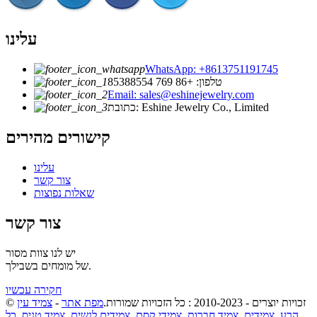
עלינו
WhatsApp: +8613751191745
טלפון: +86 769 85388554
Email: sales@eshinejewelry.com
כתובת: Eshine Jewelry Co., Limited
קישורים מהירים
עלינו
צור קשר
שאלות נפוצות
צור קשר
יש לנו צוות מסור
של מומחים בשבילך.
חקירה עכשיו
© זכויות יוצרים - 2010-2023 : כל הזכויות שמורות.
מפת אתר
-
צמיד עין
הרע
,
צמידים
,
צמיד חברות
,
צמידי קסם
,
צמידים לנשים
,
צמיד טניס
,
כל