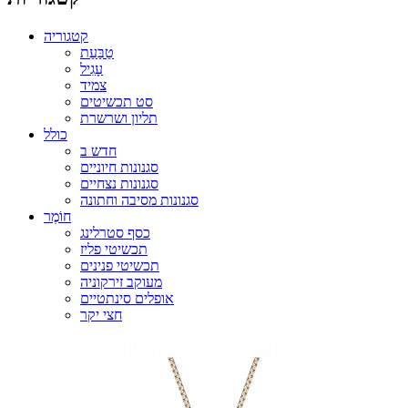
קטגוריה
טַבַּעַת
עָגִיל
צמיד
סט תכשיטים
תליון ושרשרת
כולל
חדש ב
סגנונות חיוניים
סגנונות נצחיים
סגנונות מסיבה וחתונה
חוֹמֶר
כסף סטרלינג
תכשיטי פליז
תכשיטי פנינים
מעוקב זירקוניה
אופלים סינתטיים
חצי יקר