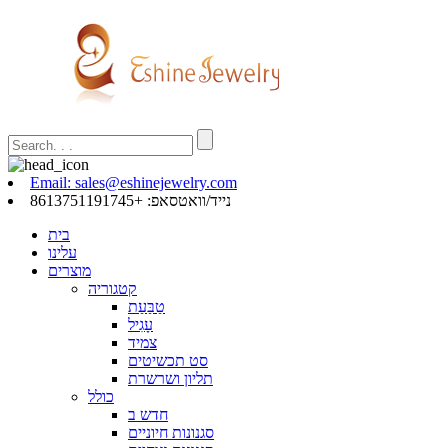
Email: sales@eshinejewelry.com
נייד/וואטסאפ: +8613751191745
בית
עלינו
מוצרים
קטגוריה
טַבַּעַת
עָגִיל
צמיד
סט תכשיטים
תליון ושרשרת
כולל
חדש ב
סגנונות חיוניים