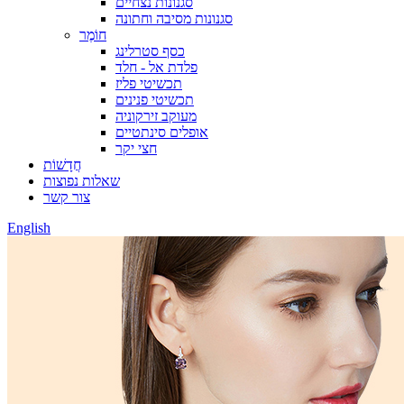
סגנונות נצחיים
סגנונות מסיבה וחתונה
חוֹמֶר
כסף סטרלינג
פלדת אל - חלד
תכשיטי פליז
תכשיטי פנינים
מעוקב זירקוניה
אופלים סינתטיים
חצי יקר
חֲדָשׁוֹת
שאלות נפוצות
צור קשר
English