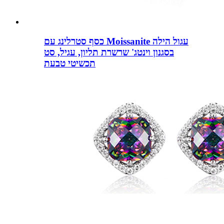
כסף סטרלינג עם Moissanite עגול הילה
בסגנון וינטג' שרשרת תליון, עגיל, סט
תכשיטי טבעת