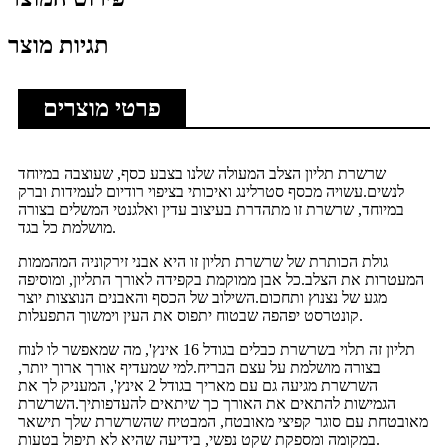
תגיות מוצר
פרטי מוצרים
שרשרת תליון הצלב המעולה שלנו בצבע כסף, שעוצבה במיוחד
לנשים.עשויה מכסף סטרלינג ואיכותי בציפוי רודיום לעמידות וברק
במיוחד, שרשרת זו מתהדרת בעיצוב עדין ואלגנטי המשלים בצורה
מושלמת כל בגד.
גולת הכותרת של שרשרת תליון זו היא אבני זירקוניה המהממות
המעטרות את הצלב.כל אבן ממוקמת בקפידה לאורך התליון, ומוסיפה
מגע של נצנוץ ותחכום.השילוב של הכסף והאבנים הנוצצות יוצר
קונטרסט יפהפה שבטוח יתפוס את העין וימשוך התפעלות.
תליון זה תלוי בשרשרת כבלים בגודל 16 אינץ', מה שמאפשר לו לנוח
בצורה מושלמת על עצם הבריח.למי שמעדיף אורך ארוך יותר,
השרשרת מגיעה גם עם מאריך בגודל 2 אינץ', המעניק לך את
הגמישות להתאים את האורך כך שיתאים להעדפותיך.השרשרת
מאובטחת עם סוגר קפיצי מאובטח, המבטיח שהשרשרת שלך תישאר
במקומה ומספקת שקט נפשי, בידיעה שהיא לא תיפול בטעות.