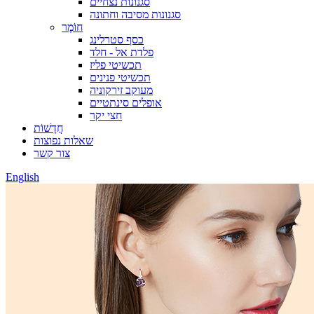
סגנונות נצחיים
סגנונות מסיבה וחתונה
חוֹמֶר
כסף סטרלינג
פלדת אל - חלד
תכשיטי פליז
תכשיטי פנינים
מעוקב זירקוניה
אופלים סינתטיים
חצי יקר
חֲדָשׁוֹת
שאלות נפוצות
צור קשר
English