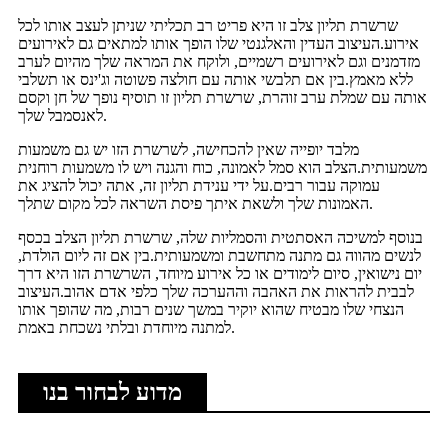
שרשרת תליון צלב זו היא פריט רב תכליתי שניתן לעצב אותו לכל
אירוע.העיצוב העדין והאלגנטי שלו הופך אותו למתאים גם לאירועים
מזדמנים וגם לאירועים רשמיים, ולוקח את המראה שלך מהיום לערב
ללא מאמץ.בין אם תלבשי אותה עם חולצה פשוטה וג'ינס או תשלבי
אותה עם שמלת ערב זוהרת, שרשרת תליון זו תוסיף נופך של חן וקסם
לאנסמבל שלך.
מלבד יופייה שאין להכחישה, לשרשרת הזו יש גם משמעות
משמעותית.הצלב הוא סמל לאמונה, כוח והגנה ויש לו משמעות רוחנית
עמוקה עבור רבים.על ידי ענידת תליון זה, אתה יכול להציג את
האמונות שלך ולשאת איתך פיסת השראה לכל מקום שתלך.
בנוסף למשיכה האסתטית והסמליות שלה, שרשרת תליון הצלב בכסף
לנשים מהווה גם מתנה מתחשבת ומשמעותית.בין אם זה ליום הולדת,
יום נישואין, סיום לימודים או כל אירוע מיוחד, השרשרת הזו היא דרך
לבבית להראות את האהבה וההערכה שלך כלפי אדם אהוב.העיצוב
הנצחי שלו מבטיח שהוא יוקיר במשך שנים רבות, מה שהופך אותו
למתנה מיוחדת ובלתי נשכחת באמת.
מדוע לבחור בנו