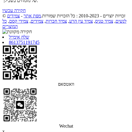
של מומחים בשבילך.
חקירה עכשיו
© זכויות יוצרים - 2010-2023 : כל הזכויות שמורות.
מפת אתר
-
צמידים
לנשים
,
צמיד טניס
,
צמיד עין הרע
,
צמיד חברות
,
צמידים
,
צמידי קסם
,
כל
המוצרים
שלח אימייל
8613751191745
וואטסאפ
Wechat
x