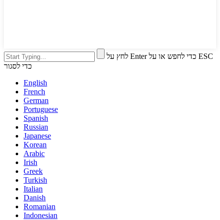
לחץ על Enter כדי לחפש או על ESC
כדי לסגור
English
French
German
Portuguese
Spanish
Russian
Japanese
Korean
Arabic
Irish
Greek
Turkish
Italian
Danish
Romanian
Indonesian