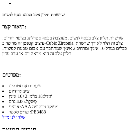
שרשרת תליון צלב בצבע כסף לנשים
תיאור קצר:
שרשרת תליון צלב בכסף לנשים, מעוצבת בכסף סטרלינג בציפוי רודיום,
עיצוב קטנטן זה מרופד ב-Cubic Zirconia, צלב זה תלוי לאורך שרשרת
כבלים בגודל 16 אינץ' ומרחיב 2 אינץ' שמתחבר עם אבזם טבעת קפיצית.
תליון צלב זה הוא מראה יום או ערב עדין.
מפרטים:
חוֹמֶר:
כסף סטרלינג
ציפוי:
רודיום
18 מ"מ, 16+2 אינץ'
גודל:
מִשׁקָל:
4.06 גרם
AAA מעוקב זירקוניה
אבנים:
PE3488
פריט מספר.:
שלחו לנו מייל
פירוט המוצר