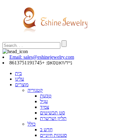
Email: sales@eshinejewelry.com
נייד/וואטסאפ: +8613751191745
בית
עלינו
מוצרים
קטגוריה
טַבַּעַת
עָגִיל
צמיד
סט תכשיטים
תליון ושרשרת
כולל
חדש ב
סגנונות חיוניים