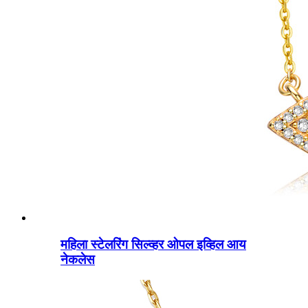
महिला स्टेलरिंग सिल्व्हर ओपल इव्हिल आय
नेकलेस