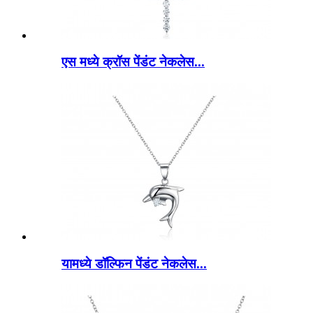
एस मध्ये क्रॉस पेंडंट नेकलेस...
यामध्ये डॉल्फिन पेंडंट नेकलेस...