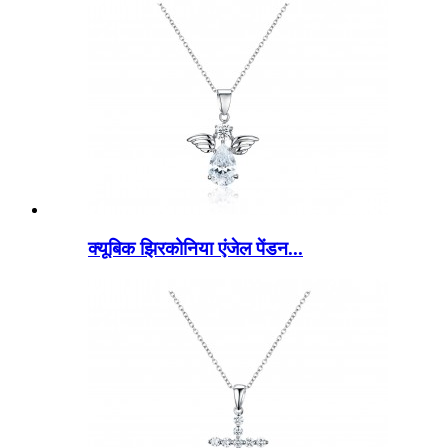
क्यूबिक झिरकोनिया एंजेल पेंडन...