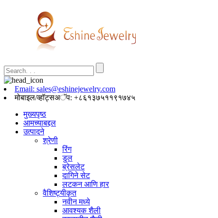
Email: sales@eshinejewelry.com
मोबाइल/व्हॉट्सअॅप: +८६१३७५११९१७४५
मुख्यपृष्ठ
आमच्याबद्दल
उत्पादने
श्रेणी
रिंग
डुल
ब्रेसलेट
दागिने सेट
लटकन आणि हार
वैशिष्ट्यीकृत
नवीन मध्ये
आवश्यक शैली