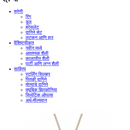
श्रेणी
रिंग
डुल
ब्रेसलेट
दागिने सेट
लटकन आणि हार
वैशिष्ट्यीकृत
नवीन मध्ये
आवश्यक शैली
कालातीत शैली
पार्टी आणि लग्न शैली
साहित्य
स्टर्लिंग सिल्व्हर
पितळी दागिने
मोत्यांचे दागिने
क्यूबिक झिरकोनिया
सिथेटिक ओपल्स
अर्ध-मौल्यवान