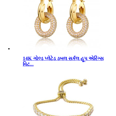
14K ગોલ્ડ પ્લેટેડ ડબલ સર્કલ હૂપ એરિંગ્સ
વિટ...