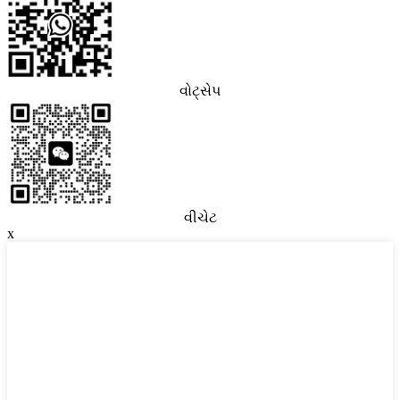
વોટ્સેપ
વીચેટ
x