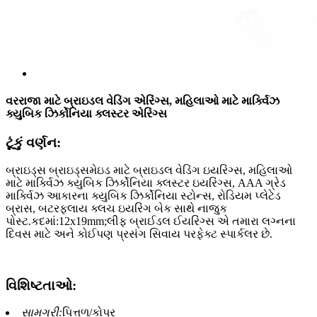
વરરાજા માટે બ્રાઇડલ વેડિંગ એરિંગ્સ, મહિલાઓ માટે માર્ક્વિઝ
ક્યુબિક ઝિર્કોનિયા ક્લસ્ટર એરિંગ્સ
ટૂંકું વર્ણન:
બ્રાઇડ્સ બ્રાઇડ્સમેઇડ માટે બ્રાઇડલ વેડિંગ ઇયરિંગ્સ, મહિલાઓ
માટે માર્ક્વિઝ ક્યુબિક ઝિર્કોનિયા ક્લસ્ટર ઇયરિંગ્સ, AAA ગ્રેડ
માર્ક્વિઝ આકારના ક્યુબિક ઝિર્કોનિયા સ્ટોન્સ, રોડિયમ પ્લેટેડ
બ્રાસ, બટરફ્લાય ક્લચ ઇયરિંગ બેક સાથે નાજુક
પોસ્ટ.કદમાં:12x19mm;લીફ બ્રાઈડલ ઈયરિંગ્સ એ તમારા લગ્નના
દિવસ માટે અને કોઈપણ પ્રસંગ સિવાય પરફેક્ટ સ્પાર્કલર છે.
વિશિષ્ટતાઓ:
સામગ્રી:
પિત્તળ/કોપર