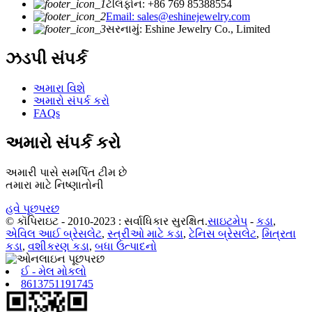
ટેલિફોન: +86 769 85388554
Email: sales@eshinejewelry.com
સરનામું: Eshine Jewelry Co., Limited
ઝડપી સંપર્ક
અમારા વિશે
અમારો સંપર્ક કરો
FAQs
અમારો સંપર્ક કરો
અમારી પાસે સમર્પિત ટીમ છે
તમારા માટે નિષ્ણાતોની
હવે પૂછપરછ
© કૉપિરાઇટ - 2010-2023 : સર્વાધિકાર સુરક્ષિત.
સાઇટમેપ
-
કડા
,
એવિલ આઈ બ્રેસલેટ
,
સ્ત્રીઓ માટે કડા
,
ટેનિસ બ્રેસલેટ
,
મિત્રતા
કડા
,
વશીકરણ કડા
,
બધા ઉત્પાદનો
ઈ - મેલ મોકલો
8613751191745