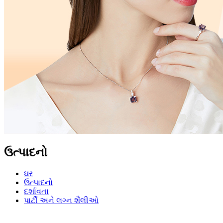
ઉત્પાદનો
ઘર
ઉત્પાદનો
દર્શાવતા
પાર્ટી અને લગ્ન શૈલીઓ