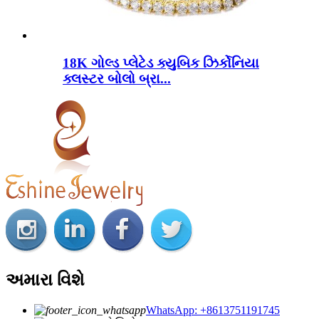
18K ગોલ્ડ પ્લેટેડ ક્યુબિક ઝિર્કોનિયા
ક્લસ્ટર બોલો બ્રા...
અમારા વિશે
WhatsApp: +8613751191745