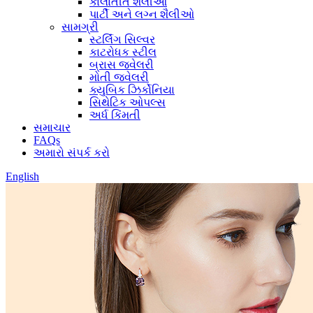
કાલાતીત શૈલીઓ
પાર્ટી અને લગ્ન શૈલીઓ
સામગ્રી
સ્ટર્લિંગ સિલ્વર
કાટરોધક સ્ટીલ
બ્રાસ જ્વેલરી
મોતી જ્વેલરી
ક્યુબિક ઝિર્કોનિયા
સિથેટિક ઓપલ્સ
અર્ધ કિંમતી
સમાચાર
FAQs
અમારો સંપર્ક કરો
English