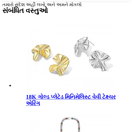
તમારો સંદેશ અહીં લખો અને અમને મોકલો
સંબંધિત વસ્તુઓ
18K ગોલ્ડ પ્લેટેડ મિનિમેલિસ્ટ વેવી ટેક્ષ્ચર
એરિંગ