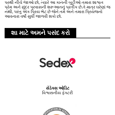
પરથી નીચે જાઓ છો, ત્યારે આ કાનની બુટ્ટીઓ તમારા શાશ્વત
પ્રેમ અને સુંદર પ્રવાસની શરૂઆતનું પ્રતીક છે.તે માત્ર ઘરેણાં જ
નથી, પરંતુ એક પ્રિય ભેટ છે જેને તમે અને તમારા પ્રિયજનો
આવનારા વર્ષો સુધી જાળવી શકો છો.
શા માટે અમને પસંદ કરો
સેડેક્સ ઓડિટ
વિશ્વસનીય ફેક્ટરી