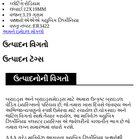
પ્લેટિંગ:
રોડિયમ
લંબાઈ:
12X19MM
વજન:
3.19 ગ્રામ
પથ્થરો:
એએએ ક્યુબિક ઝિર્કોનિયા
વસ્તુ નંબર.:
ER3422
અમને ઇમેઇલ મોકલો
ઉત્પાદન વિગતો
ઉત્પાદન ટૅગ્સ
ઉત્પાદનોની વિગતો
બ્રાઇડ્સ અને બ્રાઇડ્સમેઇડ્સ માટે અમારા ઉત્કૃષ્ટ બ્રાઇડલ
વેડિંગ ઇયરિંગ્સનો પરિચય છે, જે તમારા ખાસ દિવસે લાવણ્ય અને
અભિજાત્યપણુનો સ્પર્શ ઉમેરવા માટે રચાયેલ છે.ચોકસાઇ અને
જટિલ વિગતો સાથે તૈયાર કરાયેલ, આ માર્ક્વિઝ ક્યુબિક
ઝિર્કોનિયા ક્લસ્ટર ઇયરિંગ્સ એ જ્વેલરીનો કાલાતીત ભાગ છે જે
તમારા લગ્ન સમારંભમાં વધારો કરશે.
AAA ગ્રેડ માર્ક્વિઝ આકારના ક્યુબિક ઝિર્કોનિયા પત્થરોથી