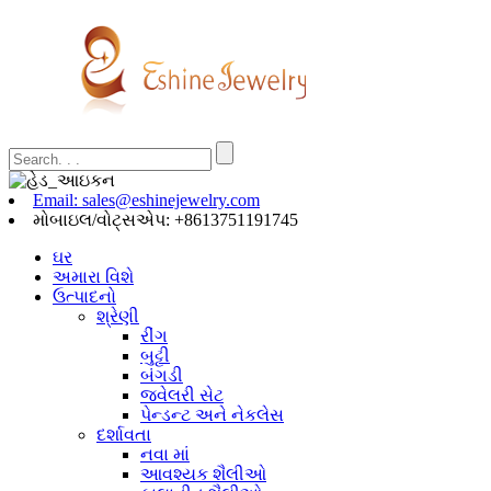
Email: sales@eshinejewelry.com
મોબાઇલ/વોટ્સએપ: +8613751191745
ઘર
અમારા વિશે
ઉત્પાદનો
શ્રેણી
રીંગ
બુટ્ટી
બંગડી
જ્વેલરી સેટ
પેન્ડન્ટ અને નેકલેસ
દર્શાવતા
નવા માં
આવશ્યક શૈલીઓ