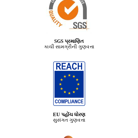
SGS પ્રમાણિત
કાચી સામગ્રીની ગુણવત્તા
EU પહોંચ ધોરણ
સુસંગત ગુણવત્તા