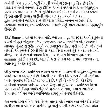
બનેલી, આ કાનની બુટ્ટી વૈભવી અને ગ્રેસનું પ્રતિક છે.દરેક
પથ્થરને તેની અસાધારણ દીપ્તિ અને સ્પષ્ટતા માટે કાળજીપૂર્વક
પસંદ કરવામાં આવે છે, તે સુનિશ્ચિત કરે છે કે તમે તમારા લગ્નના
દિવસે સાચી રાજકુમારીની જેમ ચમકતા અને ચમકતા
હોવ.પત્થરોને જટિલ રીતે રોડિયમ પ્લેટેડ બ્રાસ બેઝમાં સેટ
કરવામાં આવે છે, જે ઇયરિંગ્સમાં ટકાઉપણું અને ચમકદાર પૂર્ણાહુતિ
ઉમેરે છે.
12x19mmના કદમાં માપવા માટે, આ earrings લાવણ્ય અને સૂક્ષ્મતા
વચ્ચે સંપૂર્ણ સંતુલન છે.બટરફ્લાય ક્લચ ઇયરિંગ બેક સાથેની
નાજુક પોસ્ટ સુરક્ષિત અને આરામદાયક ફિટ પૂરી પાડે છે, જે તમને
તમારી એક્સેસરીઝની ચિંતા કર્યા વિના રાત્રે દૂર ડાન્સ કરવાની
મંજૂરી આપે છે.તમે આખો દિવસ અને રાત વિશ્વાસપૂર્વક આ
earrings પહેરી શકો છો, ખાતરી કરો કે તમે જ્યાં પણ જાઓ ત્યાં
ધ્યાનનું કેન્દ્ર રહેશો.
લીફ બ્રાઇડલ ઇયરિંગ્સ તમારા લગ્નના દિવસની બહાર પહેરવામાં
આવે તેટલા બહુમુખી છે.તેમની કાલાતીત ડિઝાઇન તેમને કોઈપણ
ખાસ પ્રસંગ માટે યોગ્ય બનાવે છે, પછી તે વર્ષગાંઠો, કોકટેલ
પાર્ટીઓ અથવા ઔપચારિક કાર્યક્રમો હોય.આ ઇયરિંગ્સ વિના
પ્રયાસે કોઈપણ આઉટફિટને પૂરક બનાવશે, તમારા એકંદર
દેખાવમાં ગ્લેમર અને અભિજાત્યપણુનો સ્પર્શ ઉમેરશે.
આ બ્રાઈડલ વેડિંગ ઈયરિંગ્સ માત્ર કોઈ સામાન્ય એક્સેસરીઝ
નથી;તેઓ પ્રેમ અને પ્રતિબદ્ધતાનું પ્રતીક છે.જ્યારે તમે પાંખ