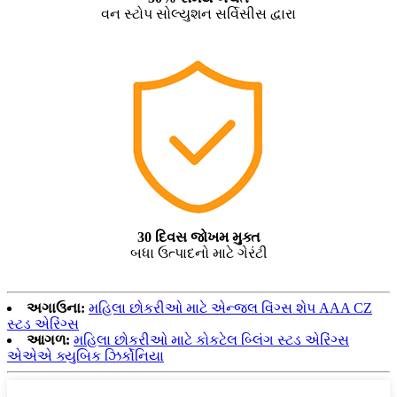
વન સ્ટોપ સોલ્યુશન સર્વિસીસ દ્વારા
30 દિવસ જોખમ મુક્ત
બધા ઉત્પાદનો માટે ગેરંટી
અગાઉના:
મહિલા છોકરીઓ માટે એન્જલ વિંગ્સ શેપ AAA CZ
સ્ટડ એરિંગ્સ
આગળ:
મહિલા છોકરીઓ માટે કોકટેલ બ્લિંગ સ્ટડ એરિંગ્સ
એએએ ક્યુબિક ઝિર્કોનિયા