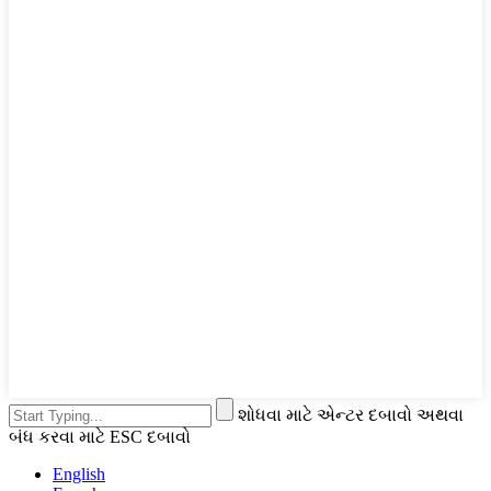
શોધવા માટે એન્ટર દબાવો અથવા
બંધ કરવા માટે ESC દબાવો
English