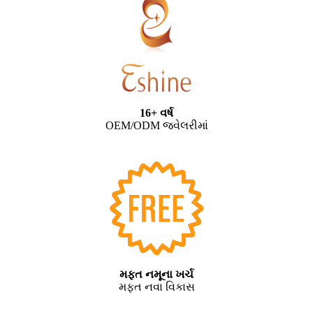
16+ વર્ષ
OEM/ODM જ્વેલરીમાં
મફત નમૂના ખર્ચ
મફત નવા વિકાસ