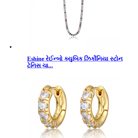
Eshine રેઈન્બો ક્યુબિક ઝિર્કોનિયા સ્ટોન
ટેનિસ ચા...