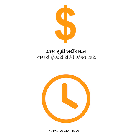
40% સુધી ખર્ચ બચત
અમારી ફેક્ટરી સીધી કિંમત દ્વારા
50% સમય બચત