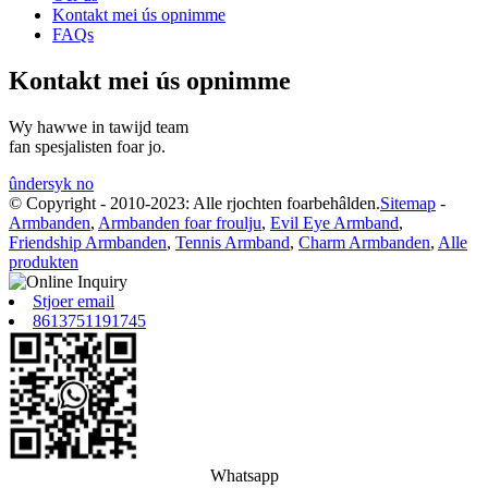
Kontakt mei ús opnimme
FAQs
Kontakt mei ús opnimme
Wy hawwe in tawijd team
fan spesjalisten foar jo.
ûndersyk no
© Copyright - 2010-2023: Alle rjochten foarbehâlden.
Sitemap
-
Armbanden
,
Armbanden foar froulju
,
Evil Eye Armband
,
Friendship Armbanden
,
Tennis Armband
,
Charm Armbanden
,
Alle
produkten
Stjoer email
8613751191745
Whatsapp