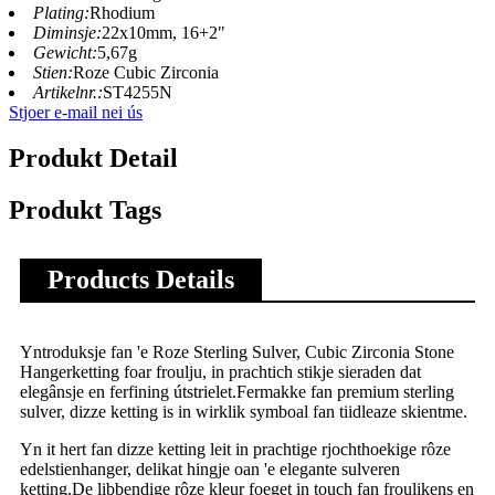
Plating:
Rhodium
Diminsje:
22x10mm, 16+2"
Gewicht:
5,67g
Stien:
Roze Cubic Zirconia
Artikelnr.:
ST4255N
Stjoer e-mail nei ús
Produkt Detail
Produkt Tags
Products Details
Yntroduksje fan 'e Roze Sterling Sulver, Cubic Zirconia Stone
Hangerketting foar froulju, in prachtich stikje sieraden dat
elegânsje en ferfining útstrielet.Fermakke fan premium sterling
sulver, dizze ketting is in wirklik symboal fan tiidleaze skientme.
Yn it hert fan dizze ketting leit in prachtige rjochthoekige rôze
edelstienhanger, delikat hingje oan 'e elegante sulveren
ketting.De libbendige rôze kleur foeget in touch fan froulikens en