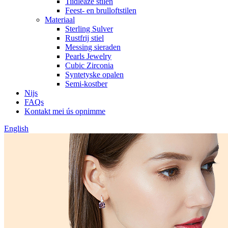
Tiidleaze stilen
Feest- en brulloftstilen
Materiaal
Sterling Sulver
Rustfrij stiel
Messing sieraden
Pearls Jewelry
Cubic Zirconia
Syntetyske opalen
Semi-kostber
Nijs
FAQs
Kontakt mei ús opnimme
English