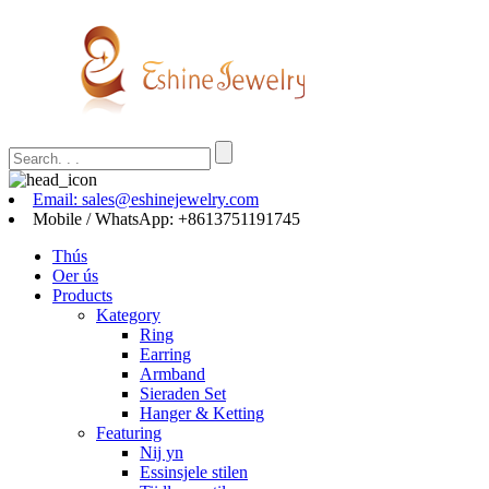
Email: sales@eshinejewelry.com
Mobile / WhatsApp: +8613751191745
Thús
Oer ús
Products
Kategory
Ring
Earring
Armband
Sieraden Set
Hanger & Ketting
Featuring
Nij yn
Essinsjele stilen