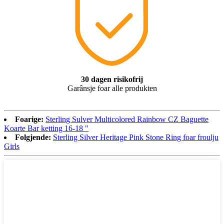
30 dagen risikofrij
Garânsje foar alle produkten
Foarige:
Sterling Sulver Multicolored Rainbow CZ Baguette
Koarte Bar ketting 16-18 "
Folgjende:
Sterling Silver Heritage Pink Stone Ring foar froulju
Girls