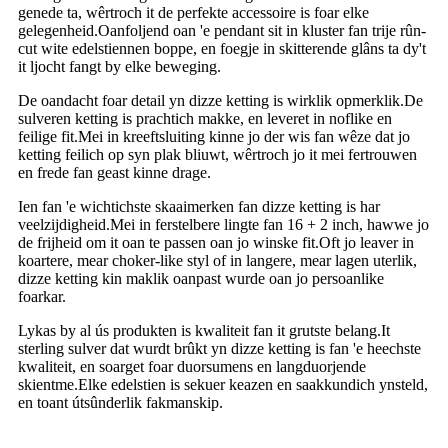
genede ta, wêrtroch it de perfekte accessoire is foar elke
gelegenheid.Oanfoljend oan 'e pendant sit in kluster fan trije rûn-
cut wite edelstiennen boppe, en foegje in skitterende glâns ta dy't
it ljocht fangt by elke beweging.
De oandacht foar detail yn dizze ketting is wirklik opmerklik.De
sulveren ketting is prachtich makke, en leveret in noflike en
feilige fit.Mei in kreeftsluiting kinne jo der wis fan wêze dat jo
ketting feilich op syn plak bliuwt, wêrtroch jo it mei fertrouwen
en frede fan geast kinne drage.
Ien fan 'e wichtichste skaaimerken fan dizze ketting is har
veelzijdigheid.Mei in ferstelbere lingte fan 16 + 2 inch, hawwe jo
de frijheid om it oan te passen oan jo winske fit.Oft jo leaver in
koartere, mear choker-like styl of in langere, mear lagen uterlik,
dizze ketting kin maklik oanpast wurde oan jo persoanlike
foarkar.
Lykas by al ús produkten is kwaliteit fan it grutste belang.It
sterling sulver dat wurdt brûkt yn dizze ketting is fan 'e heechste
kwaliteit, en soarget foar duorsumens en langduorjende
skientme.Elke edelstien is sekuer keazen en saakkundich ynsteld,
en toant útsûnderlik fakmanskip.