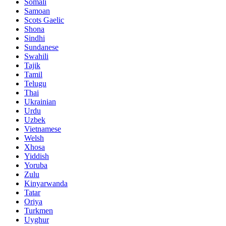
Somali
Samoan
Scots Gaelic
Shona
Sindhi
Sundanese
Swahili
Tajik
Tamil
Telugu
Thai
Ukrainian
Urdu
Uzbek
Vietnamese
Welsh
Xhosa
Yiddish
Yoruba
Zulu
Kinyarwanda
Tatar
Oriya
Turkmen
Uyghur