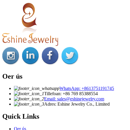
Oer ús
WhatsApp: +8613751191745
Tillefoan: +86 769 85388554
Email: sales@eshinejewelry.com
Adres: Eshine Jewelry Co., Limited
Quick Links
Oer ús