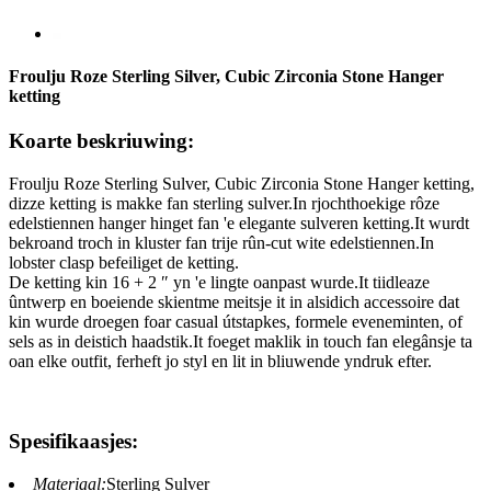
Froulju Roze Sterling Silver, Cubic Zirconia Stone Hanger
ketting
Koarte beskriuwing:
Froulju Roze Sterling Sulver, Cubic Zirconia Stone Hanger ketting,
dizze ketting is makke fan sterling sulver.In rjochthoekige rôze
edelstiennen hanger hinget fan 'e elegante sulveren ketting.It wurdt
bekroand troch in kluster fan trije rûn-cut wite edelstiennen.In
lobster clasp befeiliget de ketting.
De ketting kin 16 + 2 ″ yn 'e lingte oanpast wurde.It tiidleaze
ûntwerp en boeiende skientme meitsje it in alsidich accessoire dat
kin wurde droegen foar casual útstapkes, formele eveneminten, of
sels as in deistich haadstik.It foeget maklik in touch fan elegânsje ta
oan elke outfit, ferheft jo styl en lit in bliuwende yndruk efter.
Spesifikaasjes:
Materiaal:
Sterling Sulver