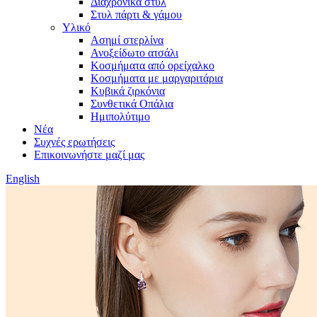
Διαχρονικά στυλ
Στυλ πάρτι & γάμου
Υλικό
Ασημί στερλίνα
Ανοξείδωτο ατσάλι
Κοσμήματα από ορείχαλκο
Κοσμήματα με μαργαριτάρια
Κυβικά ζιρκόνια
Συνθετικά Οπάλια
Ημιπολύτιμο
Νέα
Συχνές ερωτήσεις
Επικοινωνήστε μαζί μας
English