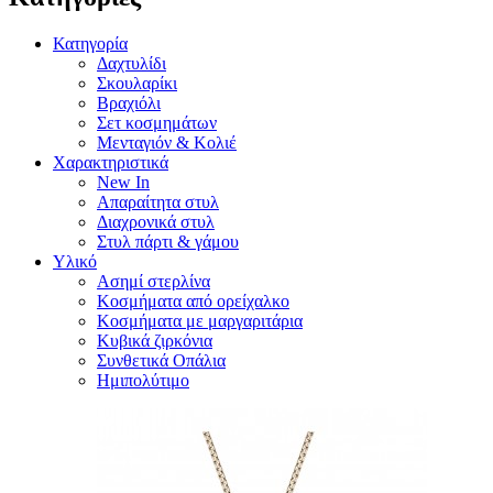
Κατηγορία
Δαχτυλίδι
Σκουλαρίκι
Βραχιόλι
Σετ κοσμημάτων
Μενταγιόν & Κολιέ
Χαρακτηριστικά
New In
Απαραίτητα στυλ
Διαχρονικά στυλ
Στυλ πάρτι & γάμου
Υλικό
Ασημί στερλίνα
Κοσμήματα από ορείχαλκο
Κοσμήματα με μαργαριτάρια
Κυβικά ζιρκόνια
Συνθετικά Οπάλια
Ημιπολύτιμο