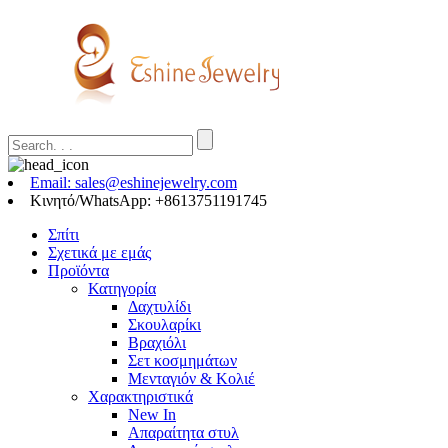
Email: sales@eshinejewelry.com
Κινητό/WhatsApp: +8613751191745
Σπίτι
Σχετικά με εμάς
Προϊόντα
Κατηγορία
Δαχτυλίδι
Σκουλαρίκι
Βραχιόλι
Σετ κοσμημάτων
Μενταγιόν & Κολιέ
Χαρακτηριστικά
New In
Απαραίτητα στυλ