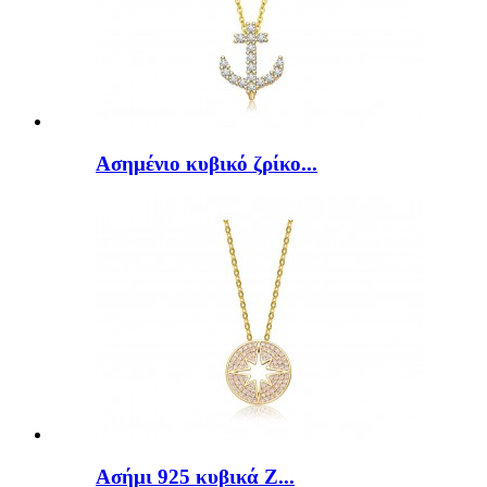
Ασημένιο κυβικό ζρίκο...
Ασήμι 925 κυβικά Z...