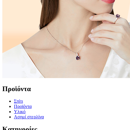
Προϊόντα
Σπίτι
Προϊόντα
Υλικό
Ασημί στερλίνα
Κατηγορίες